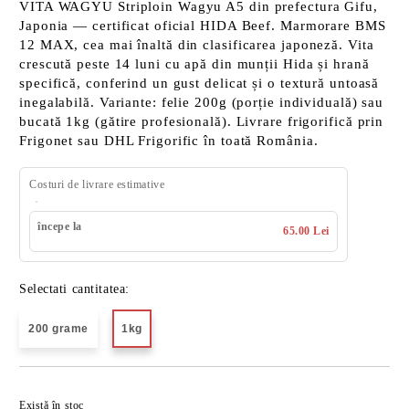
VITA WAGYU Striploin Wagyu A5 din prefectura Gifu,
Japonia — certificat oficial HIDA Beef. Marmorare BMS
12 MAX, cea mai înaltă din clasificarea japoneză. Vita
crescută peste 14 luni cu apă din munții Hida și hrană
specifică, conferind un gust delicat și o textură untoasă
inegalabilă. Variante: felie 200g (porție individuală) sau
bucată 1kg (gătire profesională). Livrare frigorifică prin
Frigonet sau DHL Frigorific în toată România.
Costuri de livrare estimative
începe la
65.00 Lei
Selectati cantitatea:
200 grame
1kg
Îmi doresc
Există în stoc