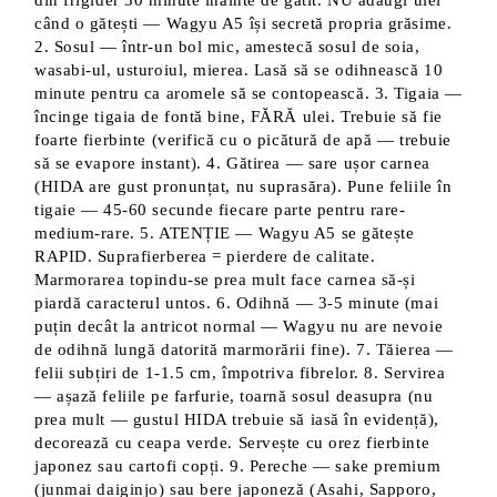
din frigider 30 minute înainte de gătit. NU adaugi ulei
când o gătești — Wagyu A5 își secretă propria grăsime.
2. Sosul — într-un bol mic, amestecă sosul de soia,
wasabi-ul, usturoiul, mierea. Lasă să se odihnească 10
minute pentru ca aromele să se contopească. 3. Tigaia —
încinge tigaia de fontă bine, FĂRĂ ulei. Trebuie să fie
foarte fierbinte (verifică cu o picătură de apă — trebuie
să se evapore instant). 4. Gătirea — sare ușor carnea
(HIDA are gust pronunțat, nu suprasăra). Pune feliile în
tigaie — 45-60 secunde fiecare parte pentru rare-
medium-rare. 5. ATENȚIE — Wagyu A5 se gătește
RAPID. Suprafierberea = pierdere de calitate.
Marmorarea topindu-se prea mult face carnea să-și
piardă caracterul untos. 6. Odihnă — 3-5 minute (mai
puțin decât la antricot normal — Wagyu nu are nevoie
de odihnă lungă datorită marmorării fine). 7. Tăierea —
felii subțiri de 1-1.5 cm, împotriva fibrelor. 8. Servirea
— așază feliile pe farfurie, toarnă sosul deasupra (nu
prea mult — gustul HIDA trebuie să iasă în evidență),
decorează cu ceapa verde. Servește cu orez fierbinte
japonez sau cartofi copți. 9. Pereche — sake premium
(junmai daiginjo) sau bere japoneză (Asahi, Sapporo,