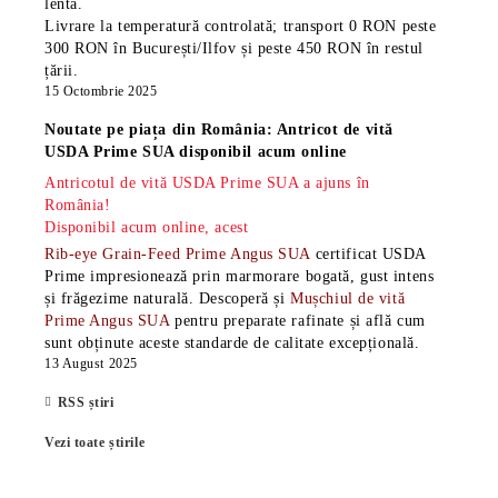
lentă.
Livrare la temperatură controlată; transport 0 RON peste
300 RON în București/Ilfov și peste 450 RON în restul
țării.
15 Octombrie 2025
Noutate pe piața din România: Antricot de vită
USDA Prime SUA disponibil acum online
Antricotul de vită USDA Prime SUA a ajuns în
România!
Disponibil acum online, acest
Rib-eye Grain-Feed Prime Angus SUA
certificat USDA
Prime impresionează prin marmorare bogată, gust intens
și frăgezime naturală. Descoperă și
Mușchiul de vită
Prime Angus SUA
pentru preparate rafinate și află cum
sunt obținute aceste standarde de calitate excepțională.
13 August 2025
RSS știri
Vezi toate știrile