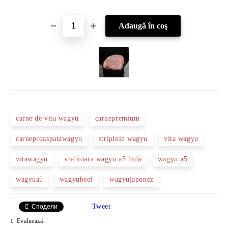
carne de vita wagyu
carnepremium
carneproaspatawagyu
striploin wagyu
vita wagyu
vitawagyu
vrabioara wagyu a5 hida
wagyu a5
wagyua5
wagyubeef
wagyujaponez
Tweet
Сподели
Evaluează