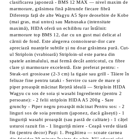
clasificarea japoneză - BMS 12 MAX — nivel maxim de
marmorare, grăsimea fină pătrunde fiecare fibră
Diferența față de alte Wagyu A5 Spre deosebire de Kobe
(mai gras, mai untos) sau Matsusaka (intensitate
maximă), HIDA oferă un echilibru rar întâlnit:
marmorare top BMS 12, dar cu un gust mai delicat al
cărnii de fond. Este alegerea connoisseur-ilor care
apreciază nuanțele subtile și nu doar grăsimea pură. Cut-
ul Striploin (vrabioară) Striploin-ul este partea din
spatele animalului, mai fermă decât antricotul, cu fibre
clare și marmorare excelentă. Este preferat pentru: -
Steak-uri grosioase (2-3 cm) la tigaie sau grill - Tăiere în
feliuze fine pentru tataki - Servire cu sare de mare și
piper proaspăt măcinat Rețetă ideală — Striploin HIDA
Wagyu cu sos de soia și wasabi Ingrediente (pentru 2
persoane): - 2 felii striploin HIDA A5 200g - Sare
grunchy - Piper negru proaspăt măcinat Pentru sos: - 2
linguri sos de soia premium (japonez, dacă găsești) - 1
linguriță wasabi proaspăt (sau pastă de calitate) - 1 cățel
usturoi razuit fin - 1 linguriță miere - Ceapă verde tăiată
fin (pentru decor) Pași: 1. Pregătirea — scoate carnea