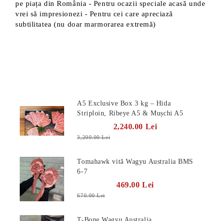
pe piața din România - Pentru ocazii speciale acasă unde
vrei să impresionezi - Pentru cei care apreciază
subtilitatea (nu doar marmorarea extremă)
Produse Noi
A5 Exclusive Box 3 kg – Hida
Striploin, Ribeye A5 & Mușchi A5
2,240.00 Lei
3,200.00 Lei
Tomahawk vită Wagyu Australia BMS
6-7
469.00 Lei
670.00 Lei
T-Bone Wagyu Australia