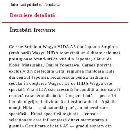
Informatii privind conformitatea
Descriere detaliată
Întrebări frecvente
Ce este Striploin Wagyu HIDA A5 din Japonia Striploin
(vrabioară) Wagyu HIDA reprezintă unul dintre cele mai
prestigioase brand-uri de vită din Japonia, alături de
Kobe, Matsusaka, Omi și Yonezawa. Carnea provine
exclusiv din prefectura Gifu, regiunea muntoasă Hida
din centrul Japoniei, recunoscută pentru tradiția sa
secular în creșterea Wagyu. De ce HIDA Wagyu este
specială Vita HIDA este crescută în condiții unice care îi
conferă caracterul distinct: - Creștere lentă — peste 14
luni de îngrijire individuală a fiecărui animal - Apă din
munții Hida — apă naturală, pură, cu mineralizare
specifică - Hrană specifică regiunii — cereale
selecționate care influențează direct marmorarea și
gustul - Certificare oficială A5 — gradul suprem din