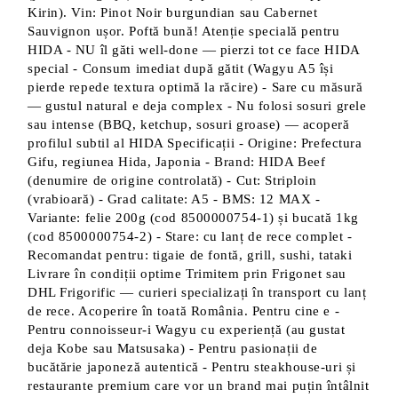
Kirin). Vin: Pinot Noir burgundian sau Cabernet
Sauvignon ușor. Poftă bună! Atenție specială pentru
HIDA - NU îl găti well-done — pierzi tot ce face HIDA
special - Consum imediat după gătit (Wagyu A5 își
pierde repede textura optimă la răcire) - Sare cu măsură
— gustul natural e deja complex - Nu folosi sosuri grele
sau intense (BBQ, ketchup, sosuri groase) — acoperă
profilul subtil al HIDA Specificații - Origine: Prefectura
Gifu, regiunea Hida, Japonia - Brand: HIDA Beef
(denumire de origine controlată) - Cut: Striploin
(vrabioară) - Grad calitate: A5 - BMS: 12 MAX -
Variante: felie 200g (cod 8500000754-1) și bucată 1kg
(cod 8500000754-2) - Stare: cu lanț de rece complet -
Recomandat pentru: tigaie de fontă, grill, sushi, tataki
Livrare în condiții optime Trimitem prin Frigonet sau
DHL Frigorific — curieri specializați în transport cu lanț
de rece. Acoperire în toată România. Pentru cine e -
Pentru connoisseur-i Wagyu cu experiență (au gustat
deja Kobe sau Matsusaka) - Pentru pasionații de
bucătărie japoneză autentică - Pentru steakhouse-uri și
restaurante premium care vor un brand mai puțin întâlnit