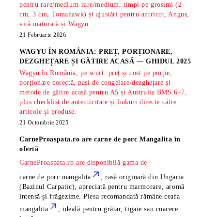
pentru rare/medium-rare/medium, timpi pe grosimi (2
cm, 3 cm, Tomahawk) și ajustări pentru antricot, Angus,
vită maturată și Wagyu.
21 Februarie 2026
WAGYU ÎN ROMÂNIA: PREȚ, PORȚIONARE,
DEZGHEȚARE ȘI GĂTIRE ACASĂ — GHIDUL 2025
Wagyu în România, pe scurt: preț și cost pe porție,
porționare corectă, pași de congelare/dezghețare și
metode de gătire acasă pentru A5 și Australia BMS 6–7,
plus checklist de autenticitate și linkuri directe către
articole și produse.
21 Octombrie 2025
CarneProaspata.ro are
carne de porc Mangalita
în
ofertă
CarneProaspata.ro are disponibilă gama de
carne de porc mangalita
, rasă
originară din Ungaria
(Bazinul Carpatic), apreciată pentru marmorare, aromă
intensă și frăgezime. Piesa recomandată rămâne
ceafa
mangalita
, ideală pentru grătar, tigaie sau coacere