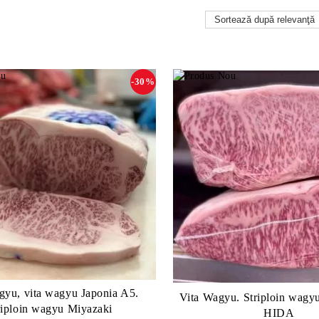
-30%
gyu, vita wagyu Japonia A5.
Vita Wagyu. Striploin wagy
riploin wagyu Miyazaki
HIDA