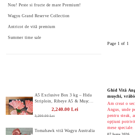
Nou! Peste si fructe de mare Premium!
Wagyu Grand Reserve Collection
Antricot de vită premium
Summer time sale
Page 1 of 1
Produse Noi
Știri
Ghid Vită Ang
A5 Exclusive Box 3 kg – Hida
mușchi, vrăbi
Striploin, Ribeye A5 & Mușchi
Am creat o sec
A5
2,240.00 Lei
Angus, unde po
pentru steak, a
3,200.00 Lei
opțiuni potrivi
mese speciale.
Tomahawk vită Wagyu Australia
07 Iunie 2026