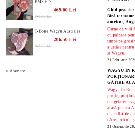
BMS 6-7
469.00 Lei
Ghid practic:
fără termomet
670.00 Lei
antricot, An
Carne de vită 
T-Bone Wagyu Australia
cu palpare pe
206.50 Lei
timpi pe gros
295.00 Lei
ajustări pentru
și Wagyu.
21 Februarie 202
WAGYU ÎN R
Abonare
PORȚIONARE
GĂTIRE ACA
Wagyu în Român
porție, porțion
congelare/dezg
acasă pentru A
checklist de au
către articole 
21 Octombrie 20