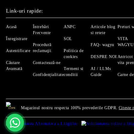
Link-uri rapide:
Acasă
Întrebări
ANPC
Articole blog
Preturi 
Frecvente
si retete
Înregistrare
SOL
VITA
Procedură
FAQ- wagyu
WAGYU
Autentificare
reclamaţii
Politica de
cookies
DESPRE NOI
Antricot
Căutare
Contactează-ne
vita pre
Avansată
Termeni si
AI / LLMs
Confidențialitate
conditii
Guide
Carne de
Magazinul nostru respecta 100% prevederile GDPR.
Citeste 
GDPR