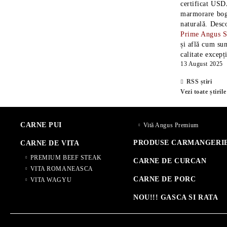
certificat USD
marmorare boga
naturală. Desc
Prime Angus 
și află cum sun
calitate excepț
13 August 2025
RSS știri
Vezi toate știrile
CARNE PUI
Vită Angus Premium
PRODUSE CARMANGERI
CARNE DE VITA
PREMIUM BEEF STEAK
CARNE DE CURCAN
VITA ROMANEASCA
CARNE DE PORC
VITA WAGYU
NOU!!! GASCA SI RATA