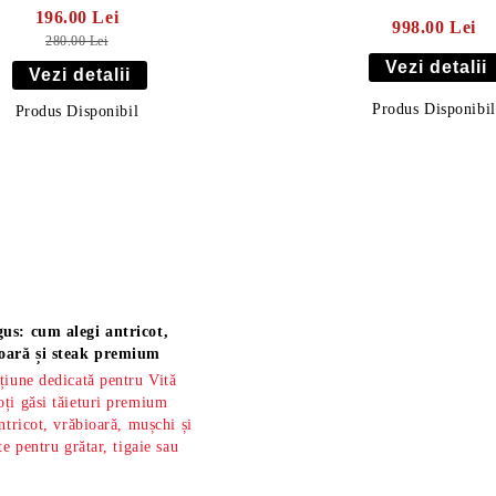
196.00 Lei
998.00 Lei
280.00 Lei
Vezi detalii
Vezi detalii
Produs Disponibil
Produs Disponibil
us: cum alegi antricot,
oară și steak premium
țiune dedicată pentru Vită
ți găsi tăieturi premium
ntricot, vrăbioară, mușchi și
te pentru grătar, tigaie sau