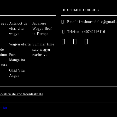
Informatii contact:
Email:
freshmeatdeliv@gmail
wagyu
Antricot de
Japanese
vita, vita
Wagyu Beef
Telefon:
+40742116116
wagyu
in Europe
Wagyu oferta
Summer time
 de
sale wagyu
mium
Porc
exclusive
Mangalita
 vita
Ghid Vita
Angus
politica de confidentialitate