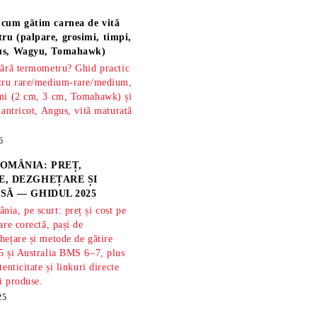
 cum gătim carnea de vită
ru (palpare, grosimi, timpi,
gus, Wagyu, Tomahawk)
fără termometru? Ghid practic
ntru rare/medium-rare/medium,
imi (2 cm, 3 cm, Tomahawk) și
 antricot, Angus, vită maturată
6
OMÂNIA: PREȚ,
, DEZGHEȚARE ȘI
SĂ — GHIDUL 2025
ia, pe scurt: preț și cost pe
are corectă, pași de
hețare și metode de gătire
5 și Australia BMS 6–7, plus
tenticitate și linkuri directe
și produse.
25