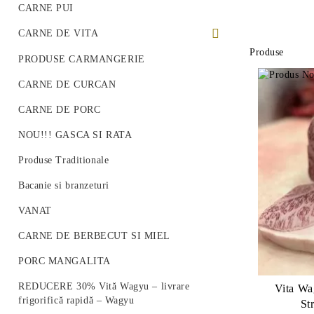
CARNE PUI
CARNE DE VITA
Produse
PREMIUM BEEF STEAK
PRODUSE CARMANGERIE
VITA ROMANEASCA
CARNE DE CURCAN
VITA WAGYU
CARNE DE PORC
Vită Angus Premium
NOU!!! GASCA SI RATA
Produse Traditionale
Bacanie si branzeturi
VANAT
CARNE DE BERBECUT SI MIEL
PORC MANGALITA
REDUCERE 30% Vită Wagyu – livrare
Vita Wa
frigorifică rapidă – Wagyu
St