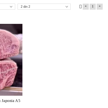
«
»
1
u Japonia A5