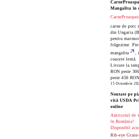
CarneProaspa
Mangalita
în 
CarneProaspata
carne de porc 
din Ungaria
(B
pentru marmora
frăgezime. Pi
mangalita
, 
coacere lentă.
Livrare la temp
RON peste 300
peste 450 RON î
15 Octombrie 20
Noutate pe pi
vită USDA Pr
online
Antricotul de
în România!
Disponibil acu
Rib-eye Grain