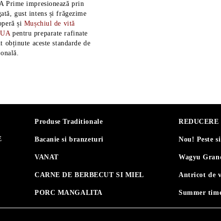
A Prime impresionează prin
tă, gust intens și frăgezime
operă și
Mușchiul de vită
SUA
pentru preparate rafinate
t obținute aceste standarde de
ională.
Produse Traditionale
REDUCERE 30
E
Bacanie si branzeturi
Nou! Peste s
VANAT
Wagyu Grand
CARNE DE BERBECUT SI MIEL
Antricot de 
PORC MANGALITA
Summer time