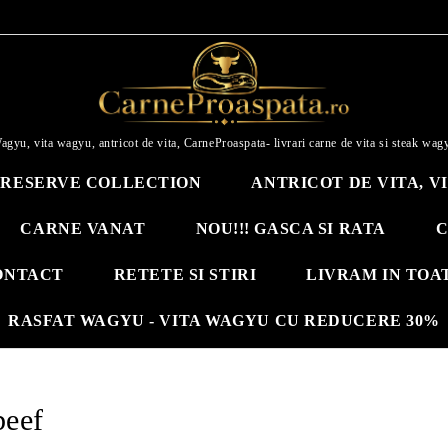
agyu, vita wagyu, antricot de vita, CarneProaspata- livrari carne de vita si steak wag
RESERVE COLLECTION
ANTRICOT DE VITA, V
CARNE VANAT
NOU!!! GASCA SI RATA
C
ONTACT
RETETE SI STIRI
LIVRAM IN TOA
RASFAT WAGYU - VITA WAGYU CU REDUCERE 30%
eef