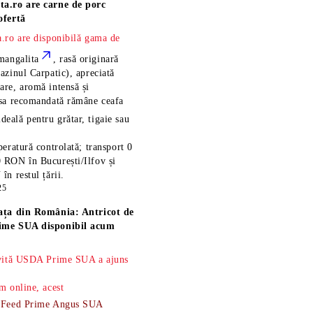
ta.ro are
carne de porc
ofertă
.ro are disponibilă gama de
mangalita
, rasă
originară
azinul Carpatic), apreciată
re, aromă intensă și
esa recomandată rămâne
ceafa
ideală pentru grătar, tigaie sau
eratură controlată; transport 0
 RON în București/Ilfov și
n restul țării.
25
ața din România: Antricot de
ime SUA disponibil acum
 vită USDA Prime SUA a ajuns
m online, acest
-Feed Prime Angus SUA