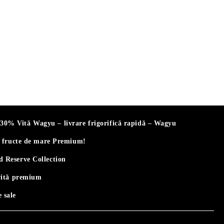
% Vită Wagyu – livrare frigorifică rapidă – Wagyu
i fructe de mare Premium!
 Reserve Collection
vită premium
 sale