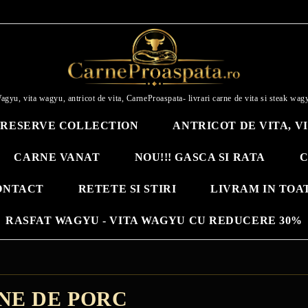
agyu, vita wagyu, antricot de vita, CarneProaspata- livrari carne de vita si steak wag
RESERVE COLLECTION
ANTRICOT DE VITA, V
CARNE VANAT
NOU!!! GASCA SI RATA
C
ONTACT
RETETE SI STIRI
LIVRAM IN TOA
RASFAT WAGYU - VITA WAGYU CU REDUCERE 30%
NE DE PORC