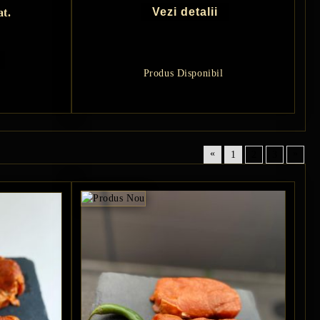
Vezi detalii
at.
Produs Disponibil
«
»
1
2
3