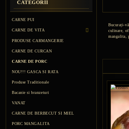
CATEGORII
CARNE PUI
Bucurați-vă
CARNE DE VITA
culinare, o
mangalita, 
PREMIUM BEEF STEAK
PRODUSE CARMANGERIE
VITA ROMANEASCA
CARNE DE CURCAN
VITA WAGYU
CARNE DE PORC
Vită Angus Premium
NOU!!! GASCA SI RATA
Produse Traditionale
Bacanie si branzeturi
VANAT
CARNE DE BERBECUT SI MIEL
PORC MANGALITA