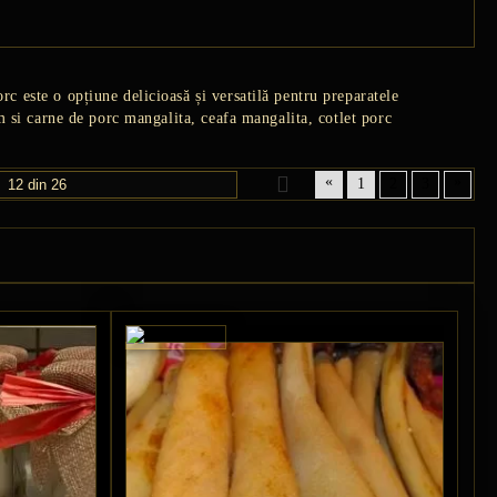
c este o opțiune delicioasă și versatilă pentru preparatele
m si carne de porc mangalita, ceafa mangalita, cotlet porc
«
»
1
2
3