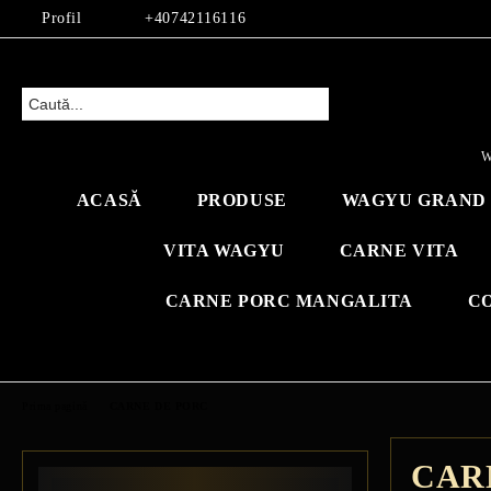
Profil
+40742116116
W
ACASĂ
PRODUSE
WAGYU GRAND 
VITA WAGYU
CARNE VITA
CARNE PORC MANGALITA
C
Prima pagină
CARNE DE PORC
CAR