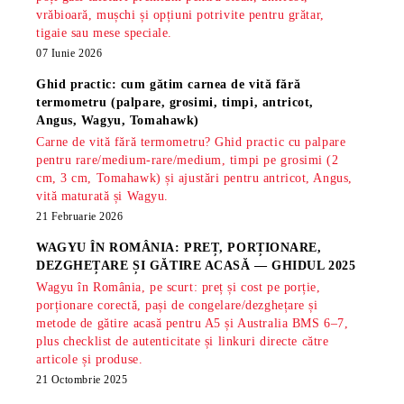
vrăbioară, mușchi și opțiuni potrivite pentru grătar,
tigaie sau mese speciale.
07 Iunie 2026
Ghid practic: cum gătim carnea de vită fără
termometru (palpare, grosimi, timpi, antricot,
Angus, Wagyu, Tomahawk)
Carne de vită fără termometru? Ghid practic cu palpare
pentru rare/medium-rare/medium, timpi pe grosimi (2
cm, 3 cm, Tomahawk) și ajustări pentru antricot, Angus,
vită maturată și Wagyu.
21 Februarie 2026
WAGYU ÎN ROMÂNIA: PREȚ, PORȚIONARE,
DEZGHEȚARE ȘI GĂTIRE ACASĂ — GHIDUL 2025
Wagyu în România, pe scurt: preț și cost pe porție,
porționare corectă, pași de congelare/dezghețare și
metode de gătire acasă pentru A5 și Australia BMS 6–7,
plus checklist de autenticitate și linkuri directe către
articole și produse.
21 Octombrie 2025