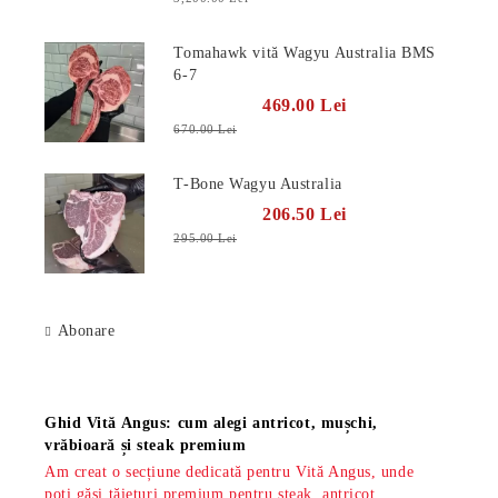
Tomahawk vită Wagyu Australia BMS
6-7
469.00 Lei
670.00 Lei
T-Bone Wagyu Australia
206.50 Lei
295.00 Lei
Abonare
Știri
Ghid Vită Angus: cum alegi antricot, mușchi,
vrăbioară și steak premium
Am creat o secțiune dedicată pentru Vită Angus, unde
poți găsi tăieturi premium pentru steak, antricot,