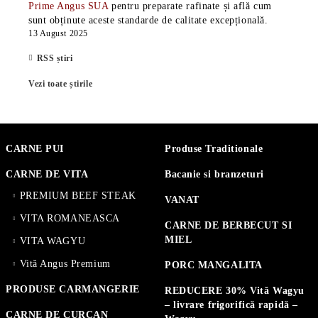
Prime Angus SUA
pentru preparate rafinate și află cum
sunt obținute aceste standarde de calitate excepțională.
13 August 2025
RSS știri
Vezi toate știrile
CARNE PUI
Produse Traditionale
CARNE DE VITA
Bacanie si branzeturi
PREMIUM BEEF STEAK
VANAT
VITA ROMANEASCA
CARNE DE BERBECUT SI
MIEL
VITA WAGYU
Vită Angus Premium
PORC MANGALITA
PRODUSE CARMANGERIE
REDUCERE 30% Vită Wagyu
– livrare frigorifică rapidă –
CARNE DE CURCAN