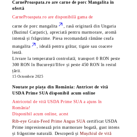
CarneProaspata.ro are
carne de porc Mangalita
în
ofertă
CarneProaspata.ro are disponibilă gama de
carne de porc mangalita
, rasă
originară din Ungaria
(Bazinul Carpatic), apreciată pentru marmorare, aromă
intensă și frăgezime. Piesa recomandată rămâne
ceafa
mangalita
, ideală pentru grătar, tigaie sau coacere
lentă.
Livrare la temperatură controlată; transport 0 RON peste
300 RON în București/Ilfov și peste 450 RON în restul
țării.
15 Octombrie 2025
Noutate pe piața din România: Antricot de vită
USDA Prime SUA disponibil acum online
Antricotul de vită USDA Prime SUA a ajuns în
România!
Disponibil acum online, acest
Rib-eye Grain-Feed Prime Angus SUA
certificat USDA
Prime impresionează prin marmorare bogată, gust intens
și frăgezime naturală. Descoperă și
Mușchiul de vită