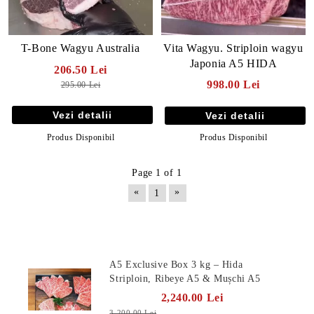
Vita Wagyu. Striploin wagyu
T-Bone Wagyu Australia
Japonia A5 HIDA
206.50 Lei
998.00 Lei
295.00 Lei
Vezi detalii
Vezi detalii
Produs Disponibil
Produs Disponibil
Page 1 of 1
«
»
1
E TRANSPORT
Produse Noi
DUCERE 30%
A5 Exclusive Box 3 kg – Hida
Striploin, Ribeye A5 & Mușchi A5
2,240.00 Lei
3,200.00 Lei