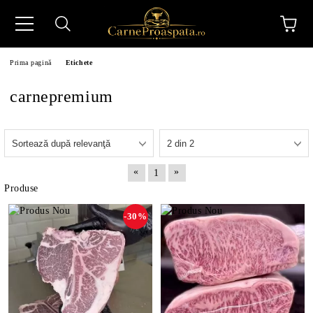
Prima pagină
Etichete
carnepremium
N
«
»
1
Produse
-30%