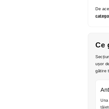
De ace
catego
Ce 
Secțiun
ușor de
gătire 
Ant
Una 
tăie