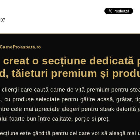
-07
CarneProaspata.ro
creat o secțiune dedicată 
d, tăieturi premium și prod
 clienții care caută carne de vită premium pentru st
s
, cu produse selectate pentru gătire acasă, grătar, 
ntre cele mai apreciate alegeri pentru steak datorită gu
lui foarte bun între calitate, porție și preț.
ecțiune este gândită pentru cei care vor să aleagă mai u