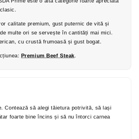
DA Prime este o altă categorie foarte apreciată
clasic.
or calitate premium, gust puternic de vită și
de multe ori se servește în cantități mai mici.
rican, cu crustă frumoasă și gust bogat.
ecțiunea:
Premium Beef Steak
.
 Contează să alegi tăietura potrivită, să lași
tar foarte bine încins și să nu întorci carnea