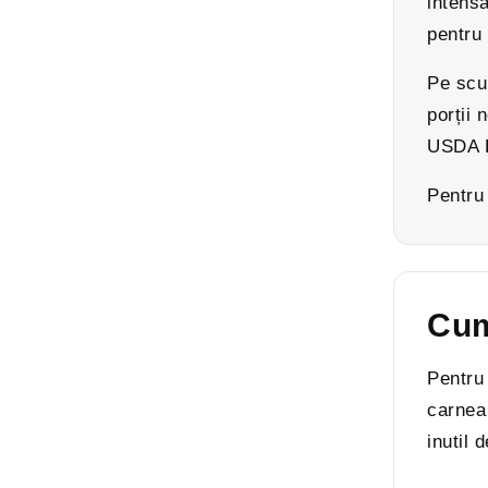
intens
pentru
Pe scur
porții 
USDA P
Pentru
Cum
Pentru 
carnea 
inutil 