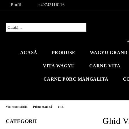
Profil
+40742116116
W
ACASĂ
PRODUSE
WAGYU GRAND 
VITA WAGYU
CARNE VITA
CARNE PORC MANGALITA
C
Vezi toate știrile
Prima pagină
Ştiri
Ghid Vi
CATEGORII