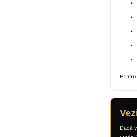
Pentru 
Vez
Dacă vr
verific