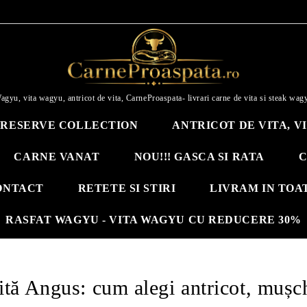
agyu, vita wagyu, antricot de vita, CarneProaspata- livrari carne de vita si steak wag
RESERVE COLLECTION
ANTRICOT DE VITA, V
CARNE VANAT
NOU!!! GASCA SI RATA
C
ONTACT
RETETE SI STIRI
LIVRAM IN TOA
RASFAT WAGYU - VITA WAGYU CU REDUCERE 30%
tă Angus: cum alegi antricot, mușch