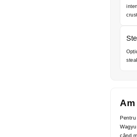
inte
crus
St
Opți
stea
Am 
Pentru 
Wagyu 
când me