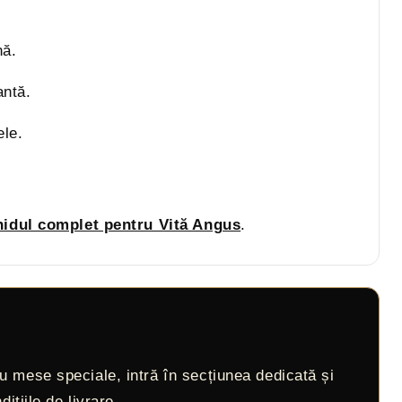
.
nă.
antă.
ele.
idul complet pentru Vită Angus
.
u mese speciale, intră în secțiunea dedicată și
ițiile de livrare.