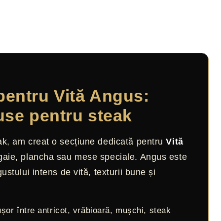
pentru Vită Angus:
use pentru steak
eak, am creat o secțiune dedicată pentru
Vită
tigaie, plancha sau mese speciale. Angus este
stului intens de vită, texturii bune și
șor între antricot, vrăbioară, mușchi, steak