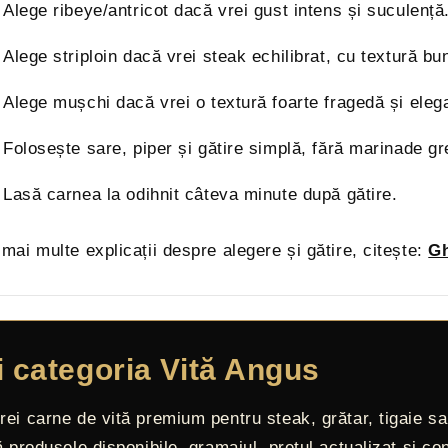
Alege ribeye/antricot dacă vrei gust intens și suculență
Alege striploin dacă vrei steak echilibrat, cu textură bu
Alege mușchi dacă vrei o textură foarte fragedă și eleg
Folosește sare, piper și gătire simplă, fără marinade gr
Lasă carnea la odihnit câteva minute după gătire.
mai multe explicații despre alegere și gătire, citește:
Gh
i categoria Vită Angus
ei carne de vită premium pentru steak, grătar, tigaie sa
ă produsele disponibile, gramajul, prețul actualizat și cond