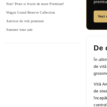
premium
Nou! Peste si fructe de mare Premium!
Wagyu Grand Reserve Collection
Vezi 
Antricot de vită premium
Summer time sale
De 
În ulti
de vită
grosim
Vită An
de ste
începăt
control