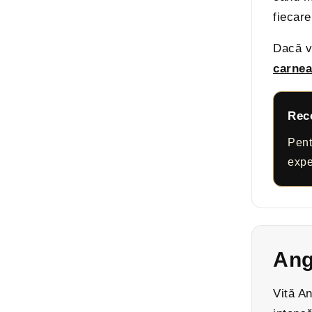
fiecare
Dacă v
carnea
Rec
Pent
expe
Ang
Vită A