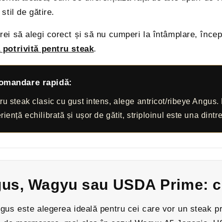
 stil de gătire.
rei să alegi corect și să nu cumperi la întâmplare, înce
 potrivită pentru steak
.
omandare rapidă:
ru steak clasic cu gust intens, alege antricot/ribeye Angus.
riență echilibrată și ușor de gătit, striploinul este una dintr
us, Wagyu sau USDA Prime: c
ngus este alegerea ideală pentru cei care vor un steak 