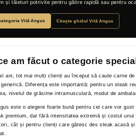
 și tăieturi potrivite pentru gătire rapidă sau pentru oca
categoria Vită Angus
Citește ghidul Vită Angus
ce am făcut o categorie specia
mii ani, tot mai mulți clienți au început să caute carne d
 generică. Diferența este importantă: pentru un steak re
ea, nivelul de grăsime intramusculară, modul de ambalare
gus este o alegere foarte bună pentru cei care vor gust 
ak premium, dar fără intensitatea extremă și costul unui
ori, cât și pentru clienți care gătesc des steak acasă ș
at.