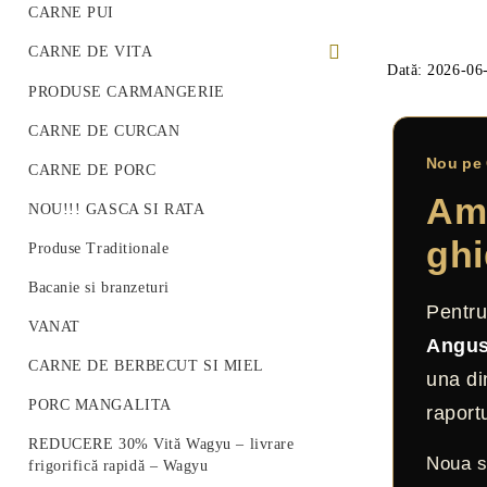
CARNE PUI
CARNE DE VITA
Dată: 2026-06
PREMIUM BEEF STEAK
PRODUSE CARMANGERIE
VITA ROMANEASCA
CARNE DE CURCAN
Nou pe 
VITA WAGYU
CARNE DE PORC
Am 
Vită Angus Premium
NOU!!! GASCA SI RATA
ghi
Produse Traditionale
Bacanie si branzeturi
Pentru
VANAT
Angu
CARNE DE BERBECUT SI MIEL
una di
PORC MANGALITA
raportu
REDUCERE 30% Vită Wagyu – livrare
Noua s
frigorifică rapidă – Wagyu