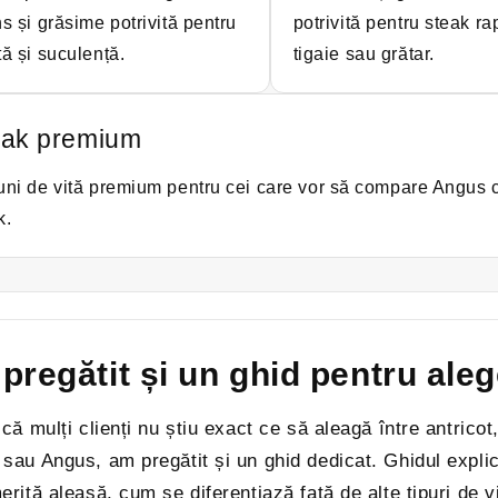
ns și grăsime potrivită pentru
potrivită pentru steak ra
tă și suculență.
tigaie sau grătar.
eak premium
uni de vită premium pentru cei care vor să compare Angus 
k.
pregătit și un ghid pentru ale
că mulți clienți nu știu exact ce să aleagă între antric
sau Angus, am pregătit și un ghid dedicat. Ghidul explic
rită aleasă, cum se diferențiază față de alte tipuri de v