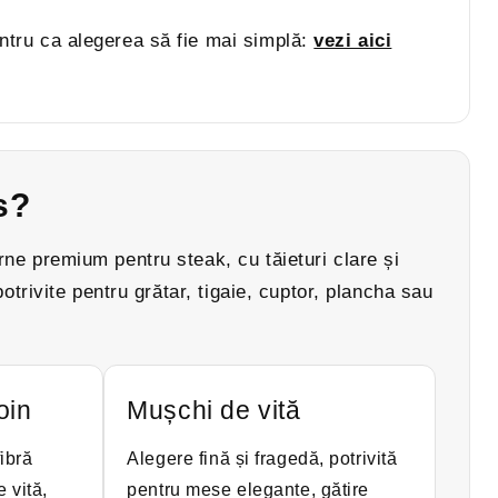
ntru ca alegerea să fie mai simplă:
vezi aici
s?
ne premium pentru steak, cu tăieturi clare și
potrivite pentru grătar, tigaie, cuptor, plancha sau
oin
Mușchi de vită
fibră
Alegere fină și fragedă, potrivită
 vită,
pentru mese elegante, gătire