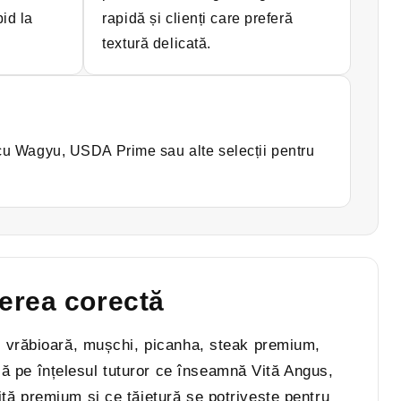
pid la
rapidă și clienți care preferă
textură delicată.
cu Wagyu, USDA Prime sau alte selecții pentru
gerea corectă
ot, vrăbioară, mușchi, picanha, steak premium,
ă pe înțelesul tuturor ce înseamnă Vită Angus,
ită premium și ce tăietură se potrivește pentru