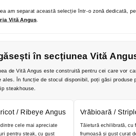
ea am separat această selecție într-o zonă dedicată, pe
ria Vită Angus
.
găsești în secțiunea Vită Angu
ea de Vită Angus este construită pentru cei care vor car
 ales. În funcție de stocul disponibil, poți găsi produse 
tip steakhouse.
ricot / Ribeye Angus
Vrăbioară / Stripl
dintre cele mai apreciate
Tăietură echilibrată, cu 
turi pentru steak, cu gust
frumoasă și gust curat de