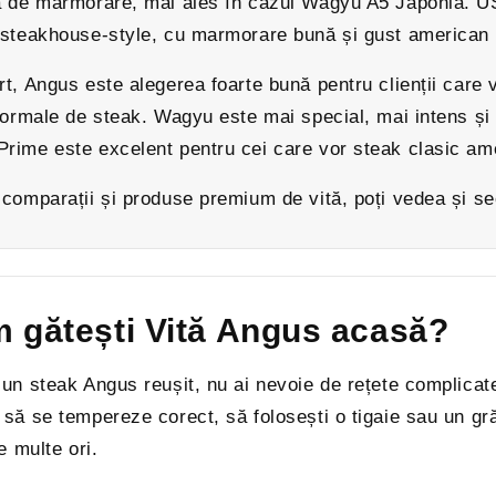
ă de marmorare, mai ales în cazul Wagyu A5 Japonia. US
 steakhouse-style, cu marmorare bună și gust american 
t, Angus este alegerea foarte bună pentru clienții care v
normale de steak. Wagyu este mai special, mai intens și 
rime este excelent pentru cei care vor steak clasic ame
 comparații și produse premium de vită, poți vedea și s
 gătești Vită Angus acasă?
un steak Angus reușit, nu ai nevoie de rețete complicate.
să se tempereze corect, să folosești o tigaie sau un gră
de multe ori.