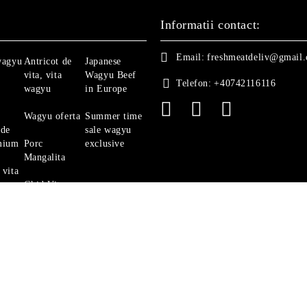
Informatii contact:
Email:
freshmeatdeliv@gmail
wagyu
Antricot de
Japanese
vita, vita
Wagyu Beef
Telefon:
+40742116116
wagyu
in Europe
Wagyu oferta
Summer time
 de
sale wagyu
mium
Porc
exclusive
Mangalita
 vita
Ghid Vita
Angus
politica de confidentialitate