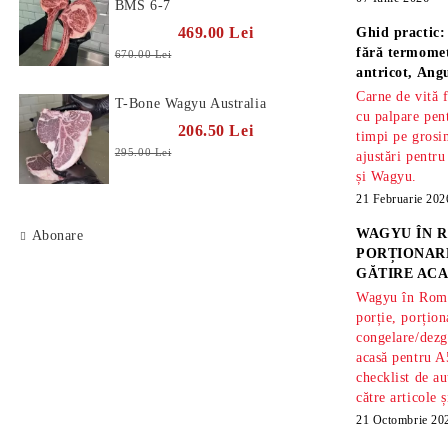
BMS 6-7
469.00 Lei
Ghid practic:
fără termomet
670.00 Lei
antricot, An
Carne de vită 
T-Bone Wagyu Australia
cu palpare pe
206.50 Lei
timpi pe gros
295.00 Lei
ajustări pentru
și Wagyu.
21 Februarie 202
WAGYU ÎN R
Abonare
PORȚIONARE
GĂTIRE ACA
Wagyu în Român
porție, porțion
congelare/dezg
acasă pentru A
checklist de au
către articole 
21 Octombrie 20