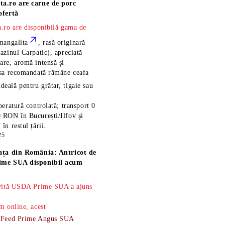
ta.ro are
carne de porc
ofertă
.ro are disponibilă gama de
mangalita
, rasă
originară
azinul Carpatic), apreciată
re, aromă intensă și
esa recomandată rămâne
ceafa
ideală pentru grătar, tigaie sau
eratură controlată; transport 0
 RON în București/Ilfov și
n restul țării.
25
ața din România: Antricot de
ime SUA disponibil acum
 vită USDA Prime SUA a ajuns
m online, acest
-Feed Prime Angus SUA