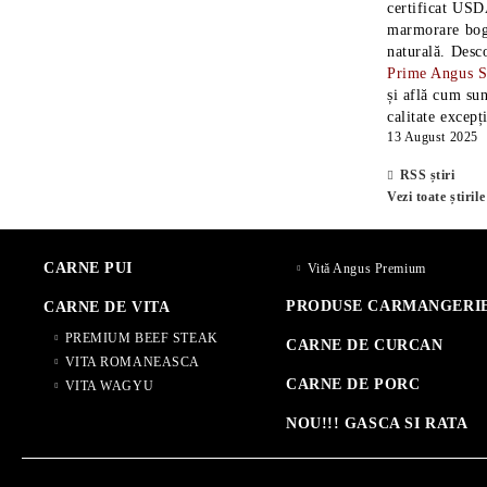
certificat USD
marmorare boga
naturală. Desc
Prime Angus 
și află cum sun
calitate excepț
13 August 2025
RSS știri
Vezi toate știrile
CARNE PUI
Vită Angus Premium
PRODUSE CARMANGERI
CARNE DE VITA
PREMIUM BEEF STEAK
CARNE DE CURCAN
VITA ROMANEASCA
CARNE DE PORC
VITA WAGYU
NOU!!! GASCA SI RATA