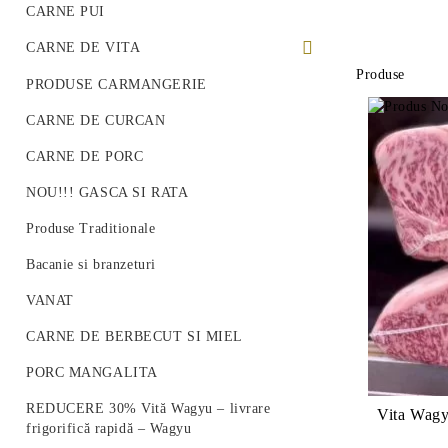
CARNE PUI
CARNE DE VITA
Produse
PREMIUM BEEF STEAK
PRODUSE CARMANGERIE
VITA ROMANEASCA
CARNE DE CURCAN
VITA WAGYU
CARNE DE PORC
Vită Angus Premium
NOU!!! GASCA SI RATA
Produse Traditionale
Bacanie si branzeturi
VANAT
CARNE DE BERBECUT SI MIEL
PORC MANGALITA
REDUCERE 30% Vită Wagyu – livrare
Vita Wagy
frigorifică rapidă – Wagyu