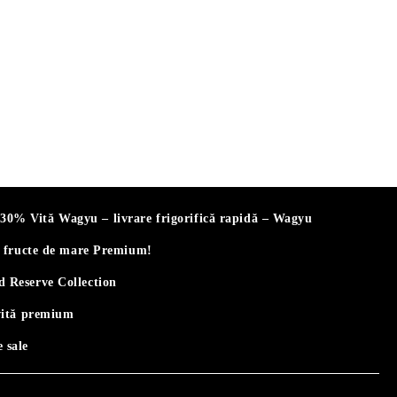
% Vită Wagyu – livrare frigorifică rapidă – Wagyu
i fructe de mare Premium!
 Reserve Collection
vită premium
 sale