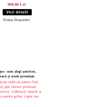
998.00 Lei
Vezi detalii
Produs Disponibil
us: cum alegi antricot,
oară și steak premium
țiune dedicată pentru Vită
ți găsi tăieturi premium
ntricot, vrăbioară, mușchi și
te pentru grătar, tigaie sau