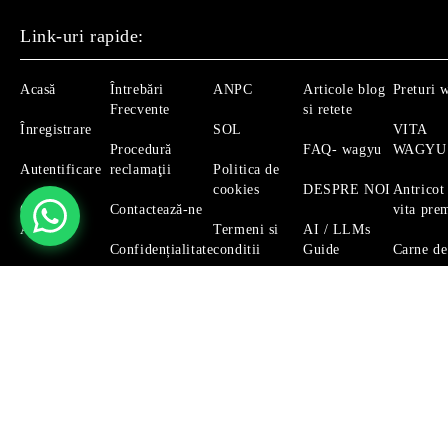
Link-uri rapide:
Acasă
Întrebări
ANPC
Articole blog
Preturi 
Frecvente
si retete
Înregistrare
SOL
VITA
Procedură
FAQ- wagyu
WAGYU
Autentificare
reclamaţii
Politica de
cookies
DESPRE NOI
Antricot
Căutare
Contactează-ne
vita pre
Avansată
Termeni si
AI / LLMs
Confidențialitate
conditii
Guide
Carne de
Magazinul nostru respecta 100% prevederile GDPR.
Citeste 
GDPR