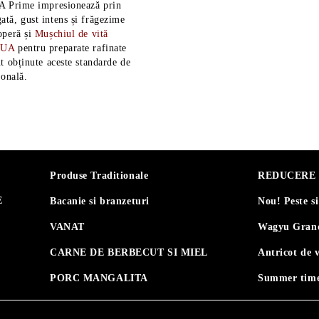
A Prime impresionează prin
tă, gust intens și frăgezime
operă și
Mușchiul de vită
SUA
pentru preparate rafinate
t obținute aceste standarde de
ională.
Produse Traditionale
REDUCERE 30
E
Bacanie si branzeturi
Nou! Peste s
VANAT
Wagyu Grand
CARNE DE BERBECUT SI MIEL
Antricot de 
PORC MANGALITA
Summer time