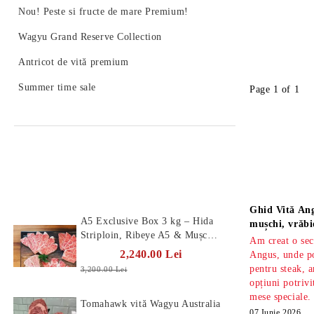
Nou! Peste si fructe de mare Premium!
Wagyu Grand Reserve Collection
Antricot de vită premium
Summer time sale
Page 1 of 1
Produse Noi
Știri
Ghid Vită Ang
A5 Exclusive Box 3 kg – Hida
mușchi, vrăbi
Striploin, Ribeye A5 & Mușchi
Am creat o sec
A5
2,240.00 Lei
Angus, unde po
pentru steak, a
3,200.00 Lei
opțiuni potrivi
mese speciale.
Tomahawk vită Wagyu Australia
07 Iunie 2026