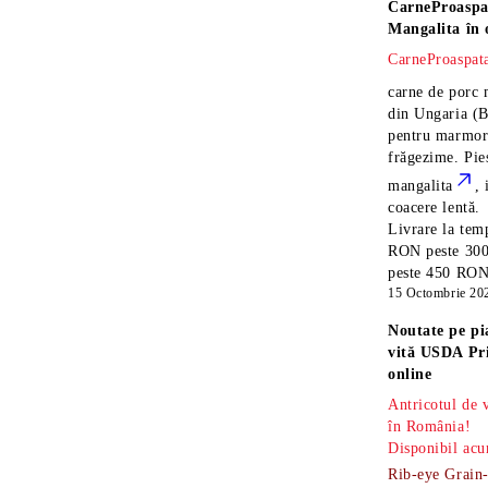
CarneProaspa
Mangalita
în 
CarneProaspata
carne de porc 
din Ungaria
(B
pentru marmora
frăgezime. Pi
mangalita
, 
coacere lentă.
Livrare la temp
RON peste 300
peste 450 RON î
15 Octombrie 20
Noutate pe pi
vită USDA Pr
online
Antricotul de
în România!
Disponibil acu
Rib-eye Grain