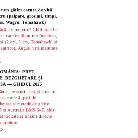
 cum gătim carnea de vită
ru (palpare, grosimi, timpi,
gus, Wagyu, Tomahawk)
fără termometru? Ghid practic
ntru rare/medium-rare/medium,
imi (2 cm, 3 cm, Tomahawk) și
 antricot, Angus, vită maturată
6
OMÂNIA: PREȚ,
, DEZGHEȚARE ȘI
SĂ — GHIDUL 2025
ia, pe scurt: preț și cost pe
are corectă, pași de
hețare și metode de gătire
5 și Australia BMS 6–7, plus
tenticitate și linkuri directe
și produse.
25