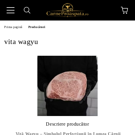
Prima pagină
Producători
vita wagyu
N
Descriere producător
Vită Wagyu – Simbolul Perfecțiunii în Lumea Cărnii