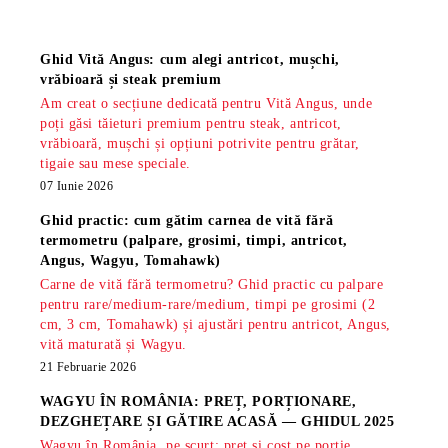
Știri
Ghid Vită Angus: cum alegi antricot, mușchi,
vrăbioară și steak premium
Am creat o secțiune dedicată pentru Vită Angus, unde
poți găsi tăieturi premium pentru steak, antricot,
vrăbioară, mușchi și opțiuni potrivite pentru grătar,
tigaie sau mese speciale.
07 Iunie 2026
Ghid practic: cum gătim carnea de vită fără
termometru (palpare, grosimi, timpi, antricot,
Angus, Wagyu, Tomahawk)
Carne de vită fără termometru? Ghid practic cu palpare
pentru rare/medium-rare/medium, timpi pe grosimi (2
cm, 3 cm, Tomahawk) și ajustări pentru antricot, Angus,
vită maturată și Wagyu.
21 Februarie 2026
WAGYU ÎN ROMÂNIA: PREȚ, PORȚIONARE,
DEZGHEȚARE ȘI GĂTIRE ACASĂ — GHIDUL 2025
Wagyu în România, pe scurt: preț și cost pe porție,