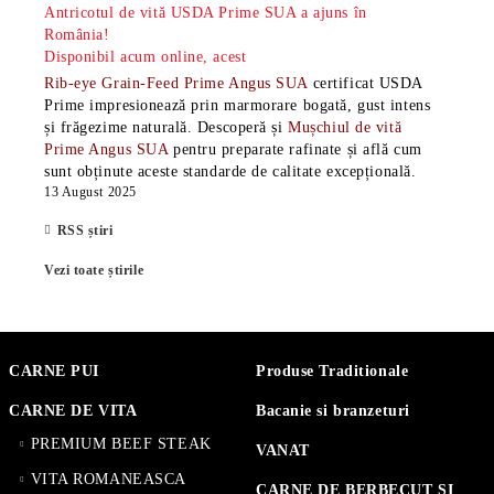
Antricotul de vită USDA Prime SUA a ajuns în
România!
Disponibil acum online, acest
Rib-eye Grain-Feed Prime Angus SUA
certificat USDA
Prime impresionează prin marmorare bogată, gust intens
și frăgezime naturală. Descoperă și
Mușchiul de vită
Prime Angus SUA
pentru preparate rafinate și află cum
sunt obținute aceste standarde de calitate excepțională.
13 August 2025
RSS știri
Vezi toate știrile
CARNE PUI
Produse Traditionale
CARNE DE VITA
Bacanie si branzeturi
PREMIUM BEEF STEAK
VANAT
VITA ROMANEASCA
CARNE DE BERBECUT SI