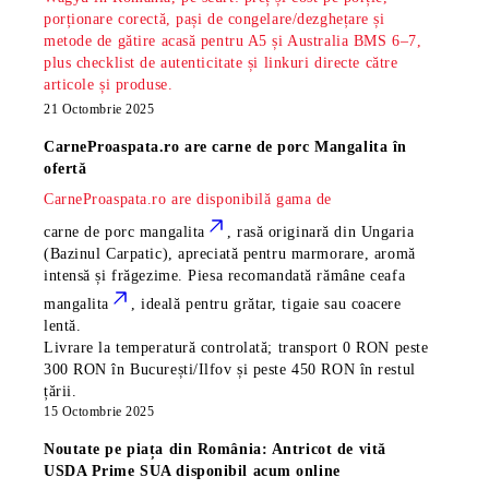
porționare corectă, pași de congelare/dezghețare și
metode de gătire acasă pentru A5 și Australia BMS 6–7,
plus checklist de autenticitate și linkuri directe către
articole și produse.
21 Octombrie 2025
CarneProaspata.ro are
carne de porc Mangalita
în
ofertă
CarneProaspata.ro are disponibilă gama de
carne de porc mangalita
, rasă
originară din Ungaria
(Bazinul Carpatic), apreciată pentru marmorare, aromă
intensă și frăgezime. Piesa recomandată rămâne
ceafa
mangalita
, ideală pentru grătar, tigaie sau coacere
lentă.
Livrare la temperatură controlată; transport 0 RON peste
300 RON în București/Ilfov și peste 450 RON în restul
țării.
15 Octombrie 2025
Noutate pe piața din România: Antricot de vită
USDA Prime SUA disponibil acum online