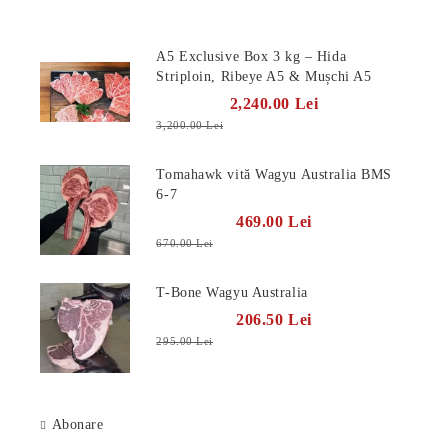
Produse Noi
https://carneproaspata.ro/category/236/vita-wagyu.html
A5 Exclusive Box 3 kg – Hida
Striploin, Ribeye A5 & Mușchi A5
2,240.00 Lei
3,200.00 Lei
Tomahawk vită Wagyu Australia BMS
6-7
469.00 Lei
670.00 Lei
T-Bone Wagyu Australia
206.50 Lei
295.00 Lei
Abonare