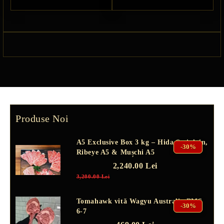
Produse Noi
A5 Exclusive Box 3 kg – Hida Striploin,
-30%
Ribeye A5 & Mușchi A5
2,240.00 Lei
3,200.00 Lei
Tomahawk vită Wagyu Australia BMS
-30%
6-7