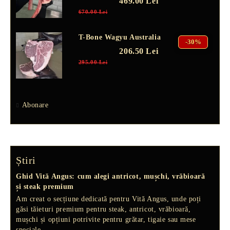
469.00 Lei
670.00 Lei
T-Bone Wagyu Australia
-30%
206.50 Lei
295.00 Lei
Abonare
Știri
Ghid Vită Angus: cum alegi antricot, mușchi, vrăbioară
și steak premium
Am creat o secțiune dedicată pentru Vită Angus, unde poți
găsi tăieturi premium pentru steak, antricot, vrăbioară,
mușchi și opțiuni potrivite pentru grătar, tigaie sau mese
speciale.