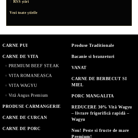
RSS știri
Vezi toate știrile
CARNE PUI
Produse Traditionale
CARNE DE VITA
Bacanie si branzeturi
PREMIUM BEEF STEAK
VANAT
VITA ROMANEASCA
CARNE DE BERBECUT SI
MIEL
VITA WAGYU
Vită Angus Premium
PORC MANGALITA
PRODUSE CARMANGERIE
REDUCERE 30% Vită Wagyu
– livrare frigorifică rapidă –
CARNE DE CURCAN
Wagyu
CARNE DE PORC
Nou! Peste si fructe de mare
Premium!