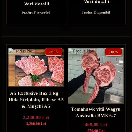
Vezi detalii
Vezi detalii
Produs Disponibil
Produs Disponibil
-30%
-30%
A5 Exclusive Box 3 kg –
Hida Striploin, Ribeye A5
& Mușchi A5
Tomahawk vită Wagyu
Australia BMS 6-7
2,240.00 Lei
3,200.00 Lei
469.00 Lei
670.00 Lei