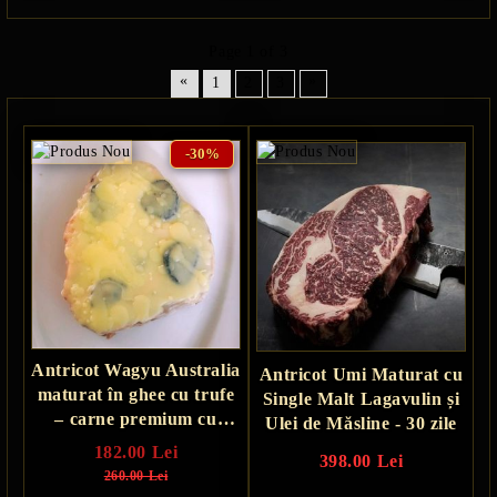
Page 1 of 3
«
»
1
2
3
-30%
Antricot Wagyu Australia
Antricot Umi Maturat cu
maturat în ghee cu trufe
Single Malt Lagavulin și
– carne premium cu
Ulei de Măsline - 30 zile
aromă intensă
182.00 Lei
398.00 Lei
260.00 Lei