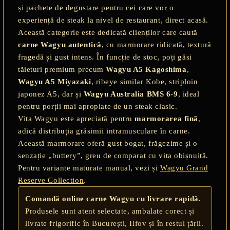
și pachete de degustare pentru cei care vor o
experiență de steak la nivel de restaurant, direct acasă.
Această categorie este dedicată clienților care caută
carne Wagyu autentică
, cu marmorare ridicată, textură
fragedă și gust intens. În funcție de stoc, poți găsi
tăieturi premium precum
Wagyu A5 Kagoshima
,
Wagyu A5 Miyazaki
, ribeye similar Kobe, striploin
japonez A5, dar și
Wagyu Australia BMS 6-9
, ideal
pentru porții mai apropiate de un steak clasic.
Vita Wagyu este apreciată pentru
marmorarea fină
,
adică distribuția grăsimii intramusculare în carne.
Această marmorare oferă gust bogat, frăgezime și o
senzație „buttery”, greu de comparat cu vita obișnuită.
E TRANSPORT
Pentru variante maturate manual, vezi și
Wagyu Grand
Reserve Collection
.
DUCERE 30%
Comandă online carne Wagyu cu livrare rapidă.
Produsele sunt atent selectate, ambalate corect și
livrate frigorific în București, Ilfov și în restul țării.