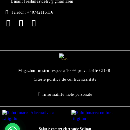
Email:
freshmeatdeliv@gmail.com
Telefon:
+40742116116
GDPR
Magazinul nostru respecta 100% prevederile GDPR.
Citeste politica de confidentialitate
Informatiile mele personale
Solutie comert electronic Seliton