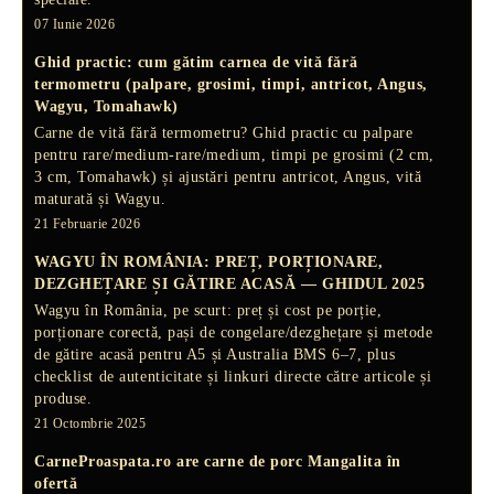
07 Iunie 2026
Ghid practic: cum gătim carnea de vită fără
termometru (palpare, grosimi, timpi, antricot, Angus,
Wagyu, Tomahawk)
Carne de vită fără termometru? Ghid practic cu palpare
pentru rare/medium-rare/medium, timpi pe grosimi (2 cm,
3 cm, Tomahawk) și ajustări pentru antricot, Angus, vită
maturată și Wagyu.
21 Februarie 2026
WAGYU ÎN ROMÂNIA: PREȚ, PORȚIONARE,
DEZGHEȚARE ȘI GĂTIRE ACASĂ — GHIDUL 2025
Wagyu în România, pe scurt: preț și cost pe porție,
porționare corectă, pași de congelare/dezghețare și metode
de gătire acasă pentru A5 și Australia BMS 6–7, plus
checklist de autenticitate și linkuri directe către articole și
produse.
21 Octombrie 2025
CarneProaspata.ro are
carne de porc Mangalita
în
ofertă