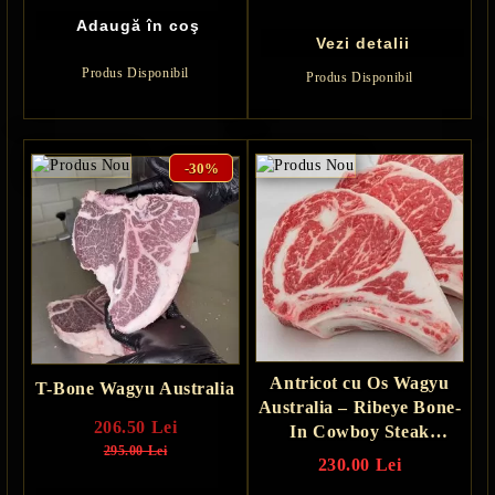
Vezi detalii
Produs Disponibil
Produs Disponibil
-30%
Antricot cu Os Wagyu
T-Bone Wagyu Australia
Australia – Ribeye Bone-
206.50 Lei
In Cowboy Steak
295.00 Lei
Premium 500g
230.00 Lei