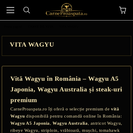
Prima pagină
CARNE DE VITA
VITA WAGYU
VITA WAGYU
N
Vită Wagyu în România – Wagyu A5
Japonia, Wagyu Australia și steak-uri
premium
CarneProaspata.ro îți oferă o selecție premium de
vită
Wagyu
disponibilă pentru comandă online în România:
Wagyu A5 Japonia
,
Wagyu Australia
, antricot Wagyu,
ribeye Wagyu, striploin, vrăbioară, mușchi, tomahawk