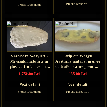
Produs Disponibil
Produs Disponibil
Vrabioară Wagyu A5
Striploin Wagyu
Miyazaki maturată în
Australia maturat în ghee
ghee cu trufe – cel mai
cu trufe – carne premium
rafinat steak din lume
cu aromă intensă
1,750.00 Lei
185.00 Lei
Vezi detalii
Vezi detalii
Produs Disponibil
Produs Disponibil