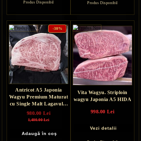
Produs Disponibil
Produs Disponibil
-30%
Antricot A5 Japonia
Vita Wagyu. Striploin
Wagyu Premium Maturat
wagyu Japonia A5 HIDA
cu Single Malt Lagavulin
și Ulei de Măsline - 30 zile
998.00 Lei
980.00 Lei
1,400.00 Lei
Vezi detalii