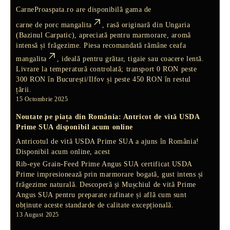
CarneProaspata.ro are disponibilă gama de
carne de porc mangalita
, rasă
originară din Ungaria
(Bazinul Carpatic), apreciată pentru marmorare, aromă
intensă și frăgezime. Piesa recomandată rămâne
ceafa
mangalita
, ideală pentru grătar, tigaie sau coacere lentă.
Livrare la temperatură controlată; transport 0 RON peste
300 RON în București/Ilfov și peste 450 RON în restul
țării.
15 Octombrie 2025
Noutate pe piața din România: Antricot de vită USDA
Prime SUA disponibil acum online
Antricotul de vită USDA Prime SUA a ajuns în România!
Disponibil acum online, acest
Rib-eye Grain-Feed Prime Angus SUA
certificat USDA
Prime impresionează prin marmorare bogată, gust intens și
frăgezime naturală. Descoperă și
Mușchiul de vită Prime
Angus SUA
pentru preparate rafinate și află cum sunt
obținute aceste standarde de calitate excepțională.
13 August 2025