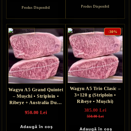
Produs Disponibil
Produs Disponibil
-30%
Wagyu A5 Trio Clasic –
Wagyu A5 Grand Quintet
3×120 g (Striploin •
– Mușchi • Striploin •
Ribeye • Mușchi)
Ribeye + Australia Duo -
Striploin si Ribeye (760
385.00 Lei
950.00 Lei
grame total)
550.00 Lei