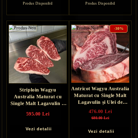
Produs Disponibil
Produs Disponibil
-30%
Antricot Wagyu Australia
Striploin Wagyu
Maturat cu Single Malt
Australia Maturat cu
Lagavulin și Ulei de
Single Malt Lagavulin și
Măsline - 30 zile
Ulei de Măsline - 30 zile
476.00 Lei
595.00 Lei
680.00 Lei
Vezi detalii
Vezi detalii