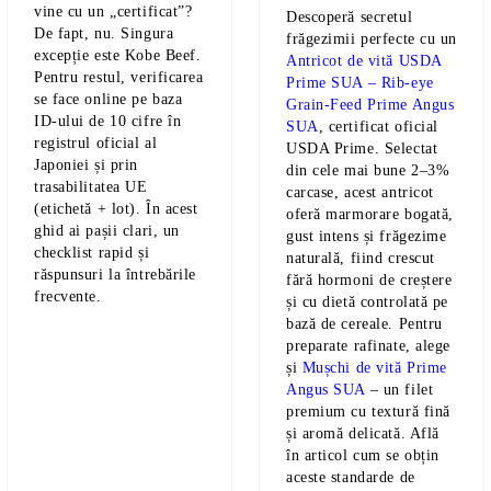
vine cu un „certificat”?
Descoperă secretul
De fapt, nu. Singura
frăgezimii perfecte cu un
excepție este Kobe Beef.
Antricot de vită USDA
Pentru restul, verificarea
Prime SUA – Rib-eye
se face online pe baza
Grain-Feed Prime Angus
ID-ului de 10 cifre în
SUA
, certificat oficial
registrul oficial al
USDA Prime.
Selectat
Japoniei și prin
din cele mai bune 2–3%
trasabilitatea UE
carcase, acest antricot
(etichetă + lot). În acest
oferă marmorare bogată,
ghid ai pașii clari, un
gust intens și frăgezime
checklist rapid și
naturală, fiind crescut
răspunsuri la întrebările
fără hormoni de creștere
frecvente.
și cu dietă controlată pe
bază de cereale. Pentru
preparate rafinate, alege
și
Mușchi de vită Prime
Angus SUA
– un filet
premium cu textură fină
și aromă delicată. Află
în articol cum se obțin
aceste standarde de