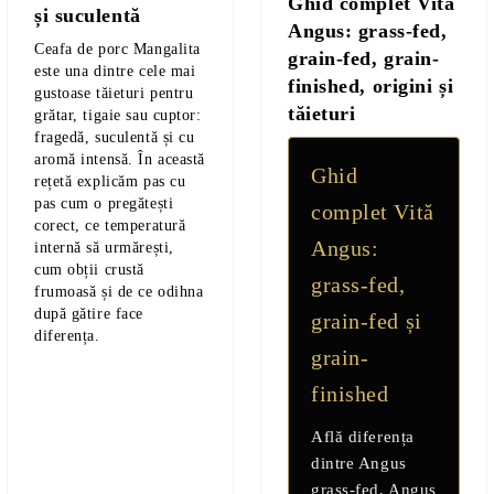
Ghid complet Vită
și suculentă
Angus: grass-fed,
Ceafa de porc Mangalita
grain-fed, grain-
este una dintre cele mai
finished, origini și
gustoase tăieturi pentru
tăieturi
grătar, tigaie sau cuptor:
fragedă, suculentă și cu
aromă intensă. În această
Ghid
rețetă explicăm pas cu
pas cum o pregătești
complet Vită
corect, ce temperatură
Angus:
internă să urmărești,
cum obții crustă
grass-fed,
frumoasă și de ce odihna
după gătire face
grain-fed și
diferența.
grain-
E TRANSPORT
finished
DUCERE 30%
Află diferența
dintre
Angus
grass-fed
,
Angus