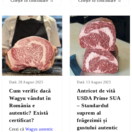
Citește în continuare →
Citește în continuare →
Dată: 28 August 2025
Dată: 13 August 2025
Cum verific dacă
Antricot de vită
Wagyu vândut în
USDA Prime SUA
România e
– Standardul
autentic? Există
suprem al
certificat?
frăgezimii și
gustului autentic
Crezi că
Wagyu autentic