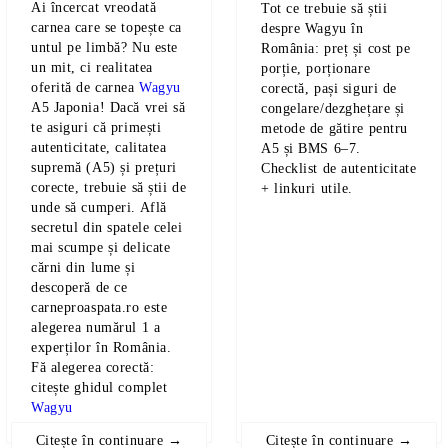
Ai încercat vreodată
Tot ce trebuie să știi
carnea care se topește ca
despre Wagyu în
untul pe limbă? Nu este
România: preț și cost pe
un mit, ci realitatea
porție, porționare
oferită de carnea
Wagyu
corectă, pași siguri de
A5 Japonia! Dacă vrei să
congelare/dezghețare și
te asiguri că primești
metode de gătire pentru
autenticitate, calitatea
A5 și BMS 6–7.
supremă (A5) și prețuri
Checklist de autenticitate
corecte, trebuie să știi de
+ linkuri utile.
unde să cumperi. Află
secretul din spatele celei
mai scumpe și delicate
cărni din lume și
descoperă de ce
carneproaspata.ro este
alegerea numărul 1 a
experților în România.
Fă alegerea corectă:
citește ghidul complet
Wagyu
Citește în continuare →
Citește în continuare →