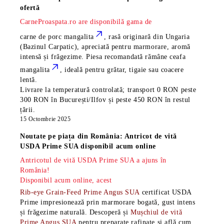
ofertă
CarneProaspata.ro are disponibilă gama de
carne de porc mangalita
, rasă
originară din Ungaria
(Bazinul Carpatic), apreciată pentru marmorare, aromă
intensă și frăgezime. Piesa recomandată rămâne
ceafa
mangalita
, ideală pentru grătar, tigaie sau coacere
lentă.
Livrare la temperatură controlată; transport 0 RON peste
300 RON în București/Ilfov și peste 450 RON în restul
țării.
15 Octombrie 2025
Noutate pe piața din România: Antricot de vită
USDA Prime SUA disponibil acum online
Antricotul de vită USDA Prime SUA a ajuns în
România!
Disponibil acum online, acest
Rib-eye Grain-Feed Prime Angus SUA
certificat USDA
Prime impresionează prin marmorare bogată, gust intens
și frăgezime naturală. Descoperă și
Mușchiul de vită
Prime Angus SUA
pentru preparate rafinate și află cum