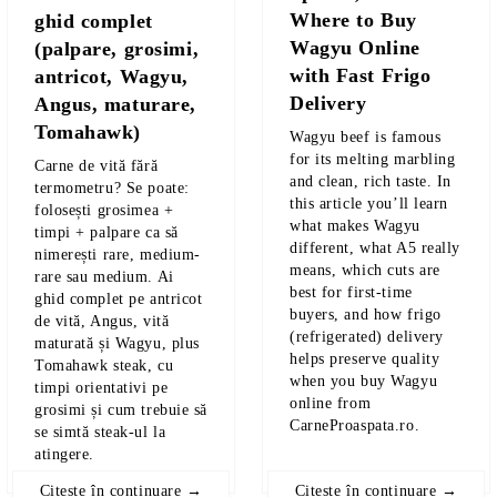
Where to Buy
ghid complet
Wagyu Online
(palpare, grosimi,
with Fast Frigo
antricot, Wagyu,
Delivery
Angus, maturare,
Tomahawk)
Wagyu beef is famous
for its melting marbling
Carne de vită fără
and clean, rich taste.
In
termometru? Se poate:
this article you’ll learn
folosești
grosimea +
what makes Wagyu
timpi + palpare
ca să
different, what A5 really
nimerești
rare, medium-
means, which cuts are
rare sau medium
. Ai
best for first-time
ghid complet pe
antricot
buyers, and how frigo
de vită, Angus, vită
(refrigerated) delivery
maturată și Wagyu
, plus
helps preserve quality
Tomahawk steak
, cu
when you buy Wagyu
timpi orientativi pe
online from
grosimi și cum trebuie să
CarneProaspata.ro.
se simtă steak-ul la
atingere.
Citește în continuare →
Citește în continuare →