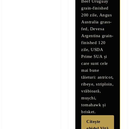
Beef Uruguay
grain-finished
200 zile
,
Angus
Australia grass-
fed
,
Devesa
Argentina grain-
finished 120
zile
,
USDA
Prime SUA
și
care sunt cele
mai bune
tăieturi: antricot,
ribeye, striploin,
vrăbioară,
mușchi,
tomahawk și
brisket.
Citește
ghidul Vită