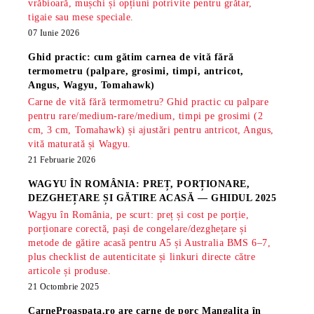
vrăbioară, mușchi și opțiuni potrivite pentru grătar,
tigaie sau mese speciale.
07 Iunie 2026
Ghid practic: cum gătim carnea de vită fără
termometru (palpare, grosimi, timpi, antricot,
Angus, Wagyu, Tomahawk)
Carne de vită fără termometru? Ghid practic cu palpare
pentru rare/medium-rare/medium, timpi pe grosimi (2
cm, 3 cm, Tomahawk) și ajustări pentru antricot, Angus,
vită maturată și Wagyu.
21 Februarie 2026
WAGYU ÎN ROMÂNIA: PREȚ, PORȚIONARE,
DEZGHEȚARE ȘI GĂTIRE ACASĂ — GHIDUL 2025
Wagyu în România, pe scurt: preț și cost pe porție,
porționare corectă, pași de congelare/dezghețare și
metode de gătire acasă pentru A5 și Australia BMS 6–7,
plus checklist de autenticitate și linkuri directe către
articole și produse.
21 Octombrie 2025
CarneProaspata.ro are
carne de porc Mangalita
în