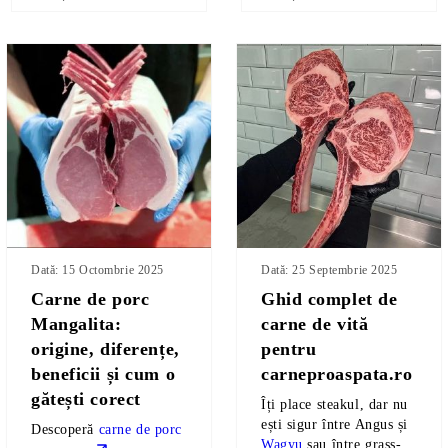
Dată: 15 Octombrie 2025
Dată: 25 Septembrie 2025
Carne de porc
Ghid complet de
Mangalita:
carne de vită
origine, diferențe,
pentru
beneficii și cum o
carneproaspata.ro
gătești corect
Îți place steakul, dar nu
ești sigur între Angus și
Descoperă
carne de porc
Wagyu
sau între grass-