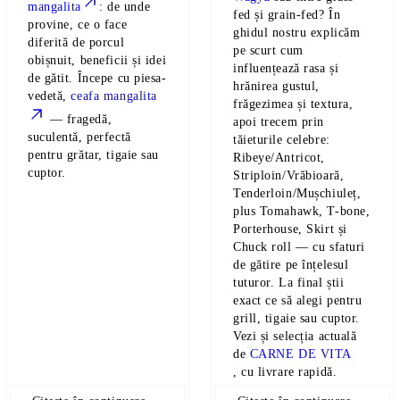
mangalita
: de unde
fed și grain-fed? În
provine, ce o face
ghidul nostru explicăm
diferită de porcul
pe scurt cum
obișnuit, beneficii și idei
influențează rasa și
de gătit. Începe cu piesa-
hrănirea gustul,
vedetă,
ceafa mangalita
frăgezimea și textura,
— fragedă,
apoi trecem prin
suculentă, perfectă
tăieturile celebre:
pentru grătar, tigaie sau
Ribeye/Antricot,
cuptor.
Striploin/Vrăbioară,
Tenderloin/Mușchiuleț,
plus Tomahawk, T-bone,
Porterhouse, Skirt și
Chuck roll — cu sfaturi
de gătire pe înțelesul
tuturor. La final știi
exact ce să alegi pentru
grill, tigaie sau cuptor.
Vezi și selecția actuală
de
CARNE DE VITA
, cu livrare rapidă.