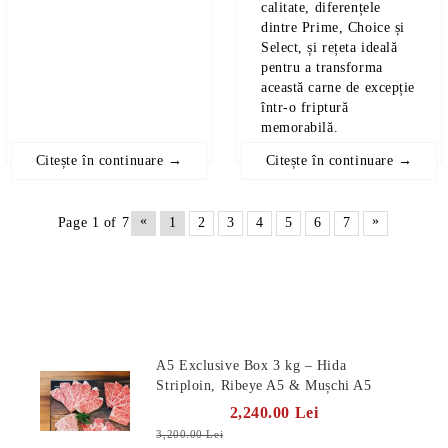
calitate, diferențele
dintre Prime, Choice și
Select, și rețeta ideală
pentru a transforma
această carne de excepție
într-o friptură
memorabilă.
Citește în continuare →
Citește în continuare →
«
»
Page 1 of 7
1
2
3
4
5
6
7
Produse Noi
A5 Exclusive Box 3 kg – Hida
Striploin, Ribeye A5 & Mușchi A5
2,240.00 Lei
3,200.00 Lei