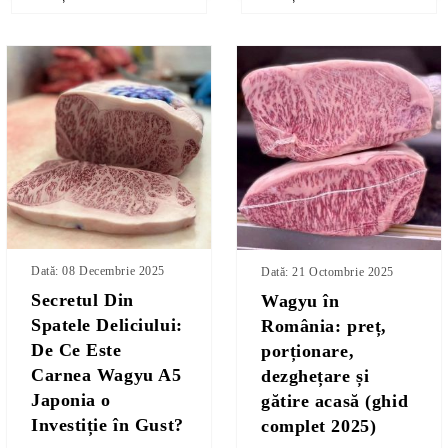
Dată: 08 Decembrie 2025
Dată: 21 Octombrie 2025
Secretul Din
Wagyu în
Spatele Deliciului:
România: preț,
De Ce Este
porționare,
Carnea Wagyu A5
dezghețare și
Japonia o
gătire acasă (ghid
Investiție în Gust?
complet 2025)