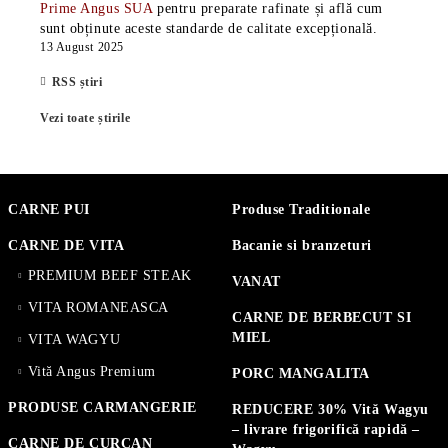
Prime Angus SUA
pentru preparate rafinate și află cum
sunt obținute aceste standarde de calitate excepțională.
13 August 2025
RSS știri
Vezi toate știrile
CARNE PUI
Produse Traditionale
CARNE DE VITA
Bacanie si branzeturi
PREMIUM BEEF STEAK
VANAT
VITA ROMANEASCA
CARNE DE BERBECUT SI
MIEL
VITA WAGYU
Vită Angus Premium
PORC MANGALITA
PRODUSE CARMANGERIE
REDUCERE 30% Vită Wagyu
– livrare frigorifică rapidă –
CARNE DE CURCAN