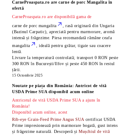
CarneProaspata.ro are
carne de porc Mangalita
în
ofertă
CarneProaspata.ro are disponibilă gama de
carne de porc mangalita
, rasă
originară din Ungaria
(Bazinul Carpatic), apreciată pentru marmorare, aromă
intensă și frăgezime. Piesa recomandată rămâne
ceafa
mangalita
, ideală pentru grătar, tigaie sau coacere
lentă.
Livrare la temperatură controlată; transport 0 RON peste
300 RON în București/Ilfov și peste 450 RON în restul
țării.
15 Octombrie 2025
Noutate pe piața din România: Antricot de vită
USDA Prime SUA disponibil acum online
Antricotul de vită USDA Prime SUA a ajuns în
România!
Disponibil acum online, acest
Rib-eye Grain-Feed Prime Angus SUA
certificat USDA
Prime impresionează prin marmorare bogată, gust intens
și frăgezime naturală. Descoperă și
Mușchiul de vită