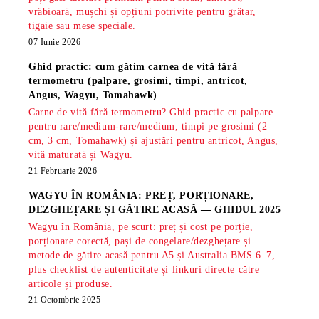
vrăbioară, mușchi și opțiuni potrivite pentru grătar,
tigaie sau mese speciale.
07 Iunie 2026
Ghid practic: cum gătim carnea de vită fără
termometru (palpare, grosimi, timpi, antricot,
Angus, Wagyu, Tomahawk)
Carne de vită fără termometru? Ghid practic cu palpare
pentru rare/medium-rare/medium, timpi pe grosimi (2
cm, 3 cm, Tomahawk) și ajustări pentru antricot, Angus,
vită maturată și Wagyu.
21 Februarie 2026
WAGYU ÎN ROMÂNIA: PREȚ, PORȚIONARE,
DEZGHEȚARE ȘI GĂTIRE ACASĂ — GHIDUL 2025
Wagyu în România, pe scurt: preț și cost pe porție,
porționare corectă, pași de congelare/dezghețare și
metode de gătire acasă pentru A5 și Australia BMS 6–7,
plus checklist de autenticitate și linkuri directe către
articole și produse.
21 Octombrie 2025