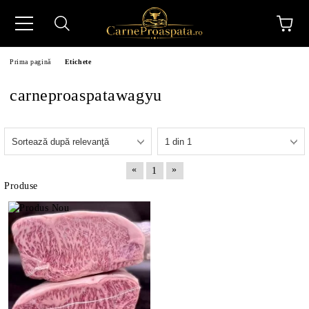
Prima pagină
Etichete
carneproaspatawagyu
N
«
»
1
Produse