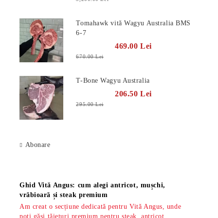
Tomahawk vită Wagyu Australia BMS
6-7
469.00 Lei
670.00 Lei
T-Bone Wagyu Australia
206.50 Lei
295.00 Lei
Abonare
Știri
Ghid Vită Angus: cum alegi antricot, mușchi,
vrăbioară și steak premium
Am creat o secțiune dedicată pentru Vită Angus, unde
poți găsi tăieturi premium pentru steak, antricot,