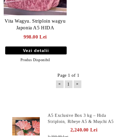
Vita Wagyu. Striploin wagyu
Japonia A5 HIDA
998.00 Lei
Vezi detalii
Produs Disponibil
Page 1 of 1
«
»
1
E TRANSPORT
Produse Noi
DUCERE 30%
A5 Exclusive Box 3 kg – Hida
Striploin, Ribeye A5 & Mușchi A5
2,240.00 Lei
3,200.00 Lei