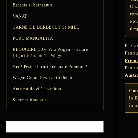
Bacanie si branzeturi
Gaz
rom
VANAT
Pe 
CARNE DE BERBECUT SI MIEL
des
PORC MANGALITA
Pe Ca
REDUCERE 30% Vită Wagyu – livrare
Pentru
frigorifică rapidă – Wagyu
Prem
Nou! Peste si fructe de mare Premium!
Pentru
Austra
Wagyu Grand Reserve Collection
Antricot de vită premium
Com
în B
Summer time sale
în r