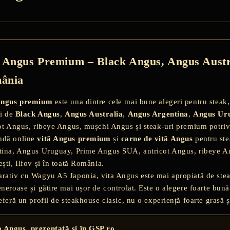
 Angus Premium – Black Angus, Angus Austr
ânia
Angus premium
este una dintre cele mai bune alegeri pentru steak, 
ii de
Black Angus
,
Angus Australia
,
Angus Argentina
,
Angus Ur
ot Angus, ribeye Angus, mușchi Angus și steak-uri premium potrivite
dă online
vită Angus premium
și
carne de vită Angus
pentru st
ina, Angus Uruguay, Prime Angus SUA, antricot Angus, ribeye Ang
ști, Ilfov și în toată România.
ativ cu Wagyu A5 Japonia, vita Angus este mai apropiată de steakul
neroase și gătire mai ușor de controlat. Este o alegere foarte bună
eferă un profil de steakhouse clasic, nu o experiență foarte grasă 
a Angus, prezentată și în GSP.ro