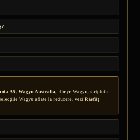
g?
onia A5
,
Wagyu Australia
, ribeye Wagyu, striploin
selecțiile Wagyu aflate la reducere, vezi
Răsfăț