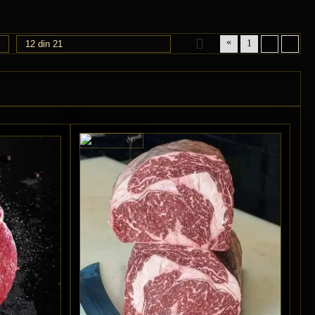
«
»
1
2