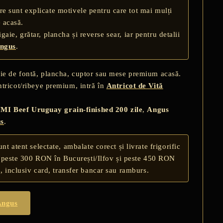
are sunt explicate motivele pentru care tot mai mulți
 acasă.
gaie, grătar, plancha și reverse sear, iar pentru detalii
Angus
.
aie de fontă, plancha, cuptor sau mese premium acasă.
ntricot/ribeye premium, intră în
Antricot de Vită
MI Beef Uruguay grain-finished 200 zile
,
Angus
us
.
t atent selectate, ambalate corect și livrate frigorific
enzi peste 300 RON în București/Ilfov și peste 450 RON
n, inclusiv card, transfer bancar sau ramburs.
Angus