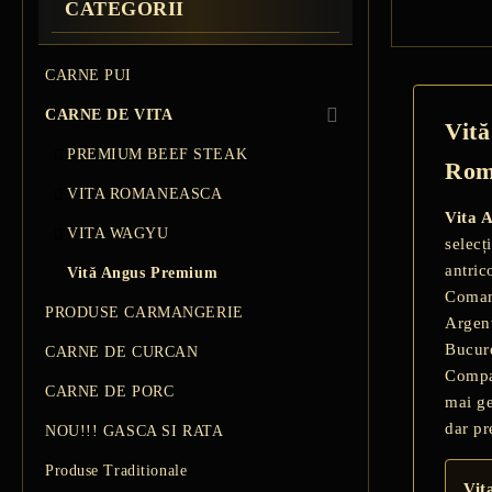
CATEGORII
CARNE PUI
CARNE DE VITA
Vită
PREMIUM BEEF STEAK
Rom
VITA ROMANEASCA
Vita 
VITA WAGYU
selecț
antric
Vită Angus Premium
Coman
PRODUSE CARMANGERIE
Argent
Bucure
CARNE DE CURCAN
Compar
CARNE DE PORC
mai ge
dar pr
NOU!!! GASCA SI RATA
Produse Traditionale
Vit