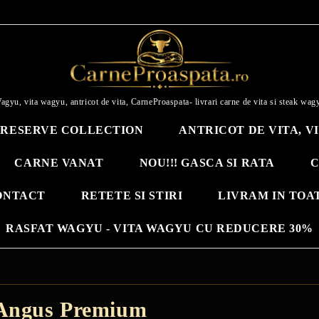
agyu, vita wagyu, antricot de vita, CarneProaspata- livrari carne de vita si steak wag
RESERVE COLLECTION
ANTRICOT DE VITA, V
CARNE VANAT
NOU!!! GASCA SI RATA
C
ONTACT
RETETE SI STIRI
LIVRAM IN TOA
RASFAT WAGYU - VITA WAGYU CU REDUCERE 30%
 Angus Premium