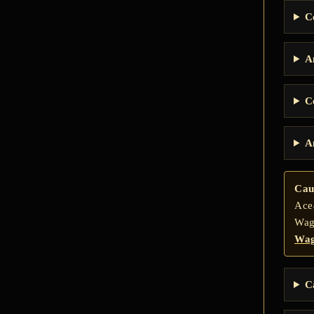
C
A
C
A
Cau
Ace
Wag
Wa
C