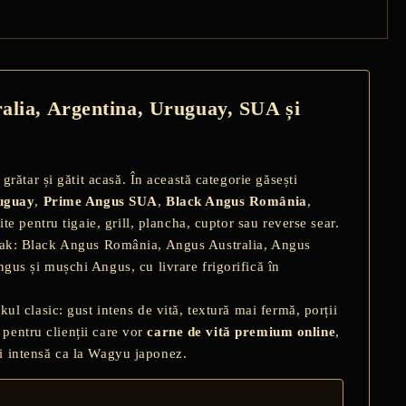
alia, Argentina, Uruguay, SUA și
grătar și gătit acasă. În această categorie găsești
uguay
,
Prime Angus SUA
,
Black Angus România
,
 pentru tigaie, grill, plancha, cuptor sau reverse sear.
eak: Black Angus România, Angus Australia, Angus
us și mușchi Angus, cu livrare frigorifică în
 clasic: gust intens de vită, textură mai fermă, porții
 pentru clienții care vor
carne de vită premium online
,
și intensă ca la Wagyu japonez.