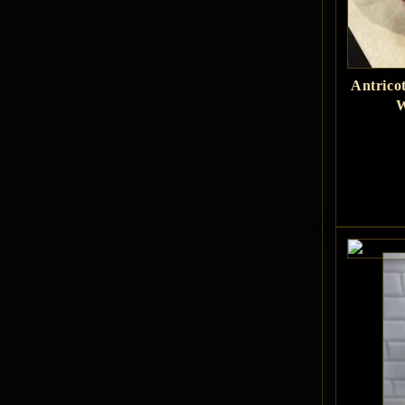
Antrico
W