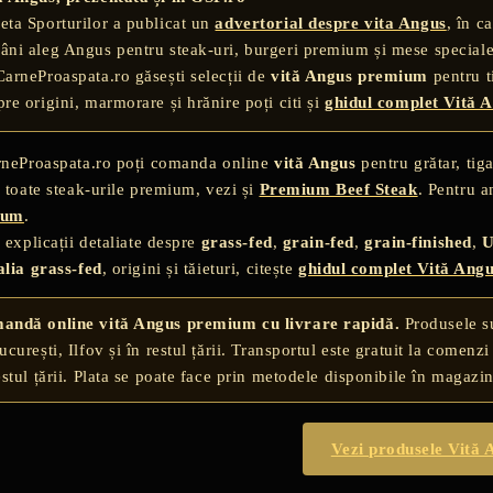
eta Sporturilor a publicat un
advertorial despre vita Angus
, în c
âni aleg Angus pentru steak-uri, burgeri premium și mese speciale
CarneProaspata.ro găsești selecții de
vită Angus premium
pentru ti
pre origini, marmorare și hrănire poți citi și
ghidul complet Vită 
rneProaspata.ro poți comanda online
vită Angus
pentru grătar, tig
 toate steak-urile premium, vezi și
Premium Beef Steak
. Pentru a
ium
.
 explicații detaliate despre
grass-fed
,
grain-fed
,
grain-finished
,
U
lia grass-fed
, origini și tăieturi, citește
ghidul complet Vită Ang
andă online vită Angus premium cu livrare rapidă.
Produsele sun
ucurești, Ilfov și în restul țării. Transportul este gratuit la com
estul țării. Plata se poate face prin metodele disponibile în magazi
Vezi produsele Vită 