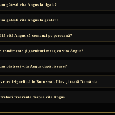
um gătești vita Angus la tigaie?
um gătești vita Angus la grătar?
âtă vită Angus să comanzi pe persoană?
e condimente și garnituri merg cu vita Angus?
um păstrezi vita Angus după livrare?
ivrare frigorifică în București, Ilfov și toată România
ntrebări frecvente despre vită Angus