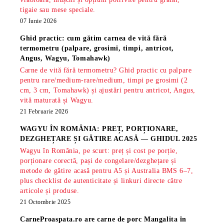
tigaie sau mese speciale.
07 Iunie 2026
Ghid practic: cum gătim carnea de vită fără
termometru (palpare, grosimi, timpi, antricot,
Angus, Wagyu, Tomahawk)
Carne de vită fără termometru? Ghid practic cu palpare
pentru rare/medium-rare/medium, timpi pe grosimi (2
cm, 3 cm, Tomahawk) și ajustări pentru antricot, Angus,
vită maturată și Wagyu.
21 Februarie 2026
WAGYU ÎN ROMÂNIA: PREȚ, PORȚIONARE,
DEZGHEȚARE ȘI GĂTIRE ACASĂ — GHIDUL 2025
Wagyu în România, pe scurt: preț și cost pe porție,
porționare corectă, pași de congelare/dezghețare și
metode de gătire acasă pentru A5 și Australia BMS 6–7,
plus checklist de autenticitate și linkuri directe către
articole și produse.
21 Octombrie 2025
CarneProaspata.ro are
carne de porc Mangalita
în