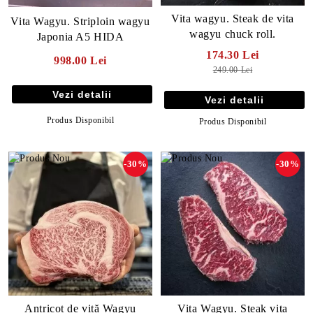
Vita wagyu. Steak de vita
Vita Wagyu. Striploin wagyu
wagyu chuck roll.
Japonia A5 HIDA
174.30 Lei
998.00 Lei
249.00 Lei
Vezi detalii
Vezi detalii
Produs Disponibil
Produs Disponibil
-30%
-30%
Antricot de vită Wagyu
Vita Wagyu. Steak vita