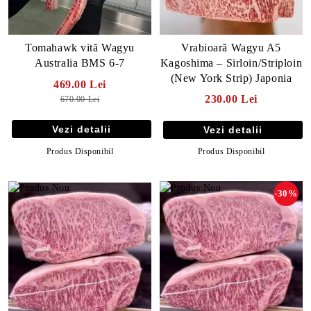
Vrabioară Wagyu A5
Tomahawk vită Wagyu
Kagoshima – Sirloin/Striploin
Australia BMS 6-7
(New York Strip) Japonia
469.00 Lei
230.00 Lei
670.00 Lei
Vezi detalii
Vezi detalii
Produs Disponibil
Produs Disponibil
-30%
E TRANSPORT
DUCERE 30%