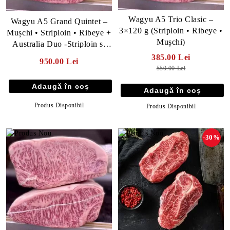
Wagyu A5 Trio Clasic –
Wagyu A5 Grand Quintet –
3×120 g (Striploin • Ribeye •
Mușchi • Striploin • Ribeye +
Mușchi)
Australia Duo -Striploin si
Ribeye (760 grame total)
385.00 Lei
950.00 Lei
550.00 Lei
Produs Disponibil
Produs Disponibil
-30%