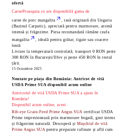
ofertă
CarneProaspata.ro are disponibilă gama de
carne de porc mangalita
, rasă
originară din Ungaria
(Bazinul Carpatic), apreciată pentru marmorare, aromă
intensă și frăgezime. Piesa recomandată rămâne
ceafa
mangalita
, ideală pentru grătar, tigaie sau coacere
lentă.
Livrare la temperatură controlată; transport 0 RON peste
300 RON în București/Ilfov și peste 450 RON în restul
țării.
15 Octombrie 2025
Noutate pe piața din România: Antricot de vită
USDA Prime SUA disponibil acum online
Antricotul de vită USDA Prime SUA a ajuns în
România!
Disponibil acum online, acest
Rib-eye Grain-Feed Prime Angus SUA
certificat USDA
Prime impresionează prin marmorare bogată, gust intens
și frăgezime naturală. Descoperă și
Mușchiul de vită
Prime Angus SUA
pentru preparate rafinate și află cum