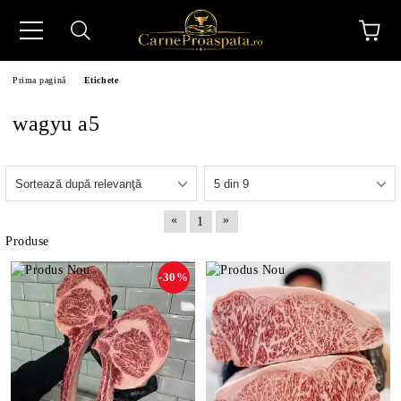
Prima pagină
Etichete
wagyu a5
N
«
»
1
Produse
-30%