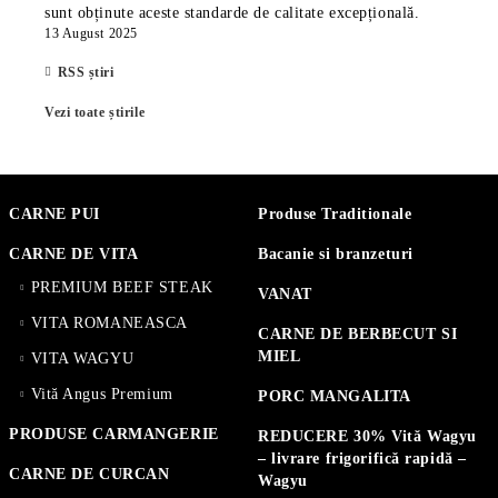
sunt obținute aceste standarde de calitate excepțională.
13 August 2025
RSS știri
Vezi toate știrile
CARNE PUI
Produse Traditionale
CARNE DE VITA
Bacanie si branzeturi
PREMIUM BEEF STEAK
VANAT
VITA ROMANEASCA
CARNE DE BERBECUT SI
MIEL
VITA WAGYU
Vită Angus Premium
PORC MANGALITA
PRODUSE CARMANGERIE
REDUCERE 30% Vită Wagyu
– livrare frigorifică rapidă –
CARNE DE CURCAN
Wagyu