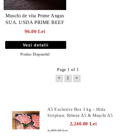
Muschi de vita Prime Angus
SUA. USDA PRIME BEEF
96.00 Lei
Vezi detalii
Produs Disponibil
Page 1 of 1
«
»
1
Produse Noi
A5 Exclusive Box 3 kg – Hida
Striploin, Ribeye A5 & Mușchi A5
2,240.00 Lei
3,200.00 Lei