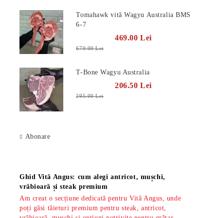
Tomahawk vită Wagyu Australia BMS
6-7
469.00 Lei
670.00 Lei
T-Bone Wagyu Australia
206.50 Lei
295.00 Lei
Abonare
Știri
Ghid Vită Angus: cum alegi antricot, mușchi,
vrăbioară și steak premium
Am creat o secțiune dedicată pentru Vită Angus, unde
poți găsi tăieturi premium pentru steak, antricot,
vrăbioară, mușchi și opțiuni potrivite pentru grătar,