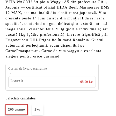
VITA WAGYU Striploin Wagyu A5 din prefectura Gifu,
Japonia — certificat oficial HIDA Beef. Marmorare BMS
12 MAX, cea mai înaltă din clasificarea japoneză. Vita
crescută peste 14 luni cu apă din munții Hida și hrană
specifică, conferind un gust delicat și o textură untoasă
inegalabilă. Variante: felie 200g (porție individuală) sau
bucată 1kg (gătire profesională). Livrare frigorifică prin
Frigonet sau DHL Frigorific în toată România. Gustul
autentic al perfecțiunii, acum disponibil pe
CarneProaspata.ro. Carne de vita wagyu o excelenta
alegere pentru orice gurmand
Costuri de livrare estimative
începe la
65.00 Lei
Selectati cantitatea:
200 grame
1kg