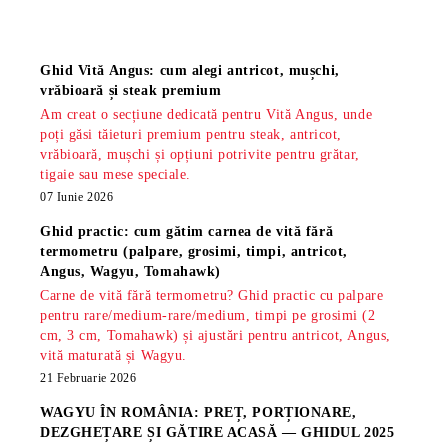
Știri
Ghid Vită Angus: cum alegi antricot, mușchi,
vrăbioară și steak premium
Am creat o secțiune dedicată pentru Vită Angus, unde
poți găsi tăieturi premium pentru steak, antricot,
vrăbioară, mușchi și opțiuni potrivite pentru grătar,
tigaie sau mese speciale.
07 Iunie 2026
Ghid practic: cum gătim carnea de vită fără
termometru (palpare, grosimi, timpi, antricot,
Angus, Wagyu, Tomahawk)
Carne de vită fără termometru? Ghid practic cu palpare
pentru rare/medium-rare/medium, timpi pe grosimi (2
cm, 3 cm, Tomahawk) și ajustări pentru antricot, Angus,
vită maturată și Wagyu.
21 Februarie 2026
WAGYU ÎN ROMÂNIA: PREȚ, PORȚIONARE,
DEZGHEȚARE ȘI GĂTIRE ACASĂ — GHIDUL 2025