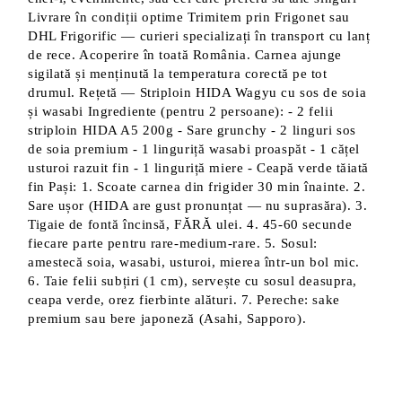
Livrare în condiții optime Trimitem prin Frigonet sau
DHL Frigorific — curieri specializați în transport cu lanț
de rece. Acoperire în toată România. Carnea ajunge
sigilată și menținută la temperatura corectă pe tot
drumul. Rețetă — Striploin HIDA Wagyu cu sos de soia
și wasabi Ingrediente (pentru 2 persoane): - 2 felii
striploin HIDA A5 200g - Sare grunchy - 2 linguri sos
de soia premium - 1 linguriță wasabi proaspăt - 1 cățel
usturoi razuit fin - 1 linguriță miere - Ceapă verde tăiată
fin Pași: 1. Scoate carnea din frigider 30 min înainte. 2.
Sare ușor (HIDA are gust pronunțat — nu suprasăra). 3.
Tigaie de fontă încinsă, FĂRĂ ulei. 4. 45-60 secunde
fiecare parte pentru rare-medium-rare. 5. Sosul:
amestecă soia, wasabi, usturoi, mierea într-un bol mic.
6. Taie felii subțiri (1 cm), servește cu sosul deasupra,
ceapa verde, orez fierbinte alături. 7. Pereche: sake
premium sau bere japoneză (Asahi, Sapporo).