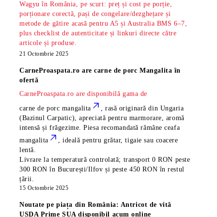
Wagyu în România, pe scurt: preț și cost pe porție,
porționare corectă, pași de congelare/dezghețare și
metode de gătire acasă pentru A5 și Australia BMS 6–7,
plus checklist de autenticitate și linkuri directe către
articole și produse.
21 Octombrie 2025
CarneProaspata.ro are
carne de porc Mangalita
în
ofertă
CarneProaspata.ro are disponibilă gama de
carne de porc mangalita
, rasă
originară din Ungaria
(Bazinul Carpatic), apreciată pentru marmorare, aromă
intensă și frăgezime. Piesa recomandată rămâne
ceafa
mangalita
, ideală pentru grătar, tigaie sau coacere
lentă.
Livrare la temperatură controlată; transport 0 RON peste
300 RON în București/Ilfov și peste 450 RON în restul
țării.
15 Octombrie 2025
Noutate pe piața din România: Antricot de vită
USDA Prime SUA disponibil acum online