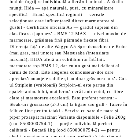
luni de îngrijire individuală a fiecărui animal - Apă din
munții Hida — apă naturală, pură, cu mineralizare
specifică - Hrană specifică regiunii — cereale
selecționate care influențează direct marmorarea și
gustul - Certificare oficială A5 — gradul suprem din
clasificarea japoneză - BMS 12 MAX — nivel maxim de
marmorare, grăsimea fină pătrunde fiecare fibră
Diferența față de alte Wagyu A5 Spre deosebire de Kobe
(mai gras, mai untos) sau Matsusaka (intensitate
maximă), HIDA oferă un echilibru rar întâlnit:
marmorare top BMS 12, dar cu un gust mai delicat al
cărnii de fond. Este alegerea connoisseur-ilor care
apreciază nuanțele subtile și nu doar grăsimea pură. Cut-
ul Striploin (vrabioară) Striploin-ul este partea din
spatele animalului, mai fermă decât antricotul, cu fibre
clare și marmorare excelentă. Este preferat pentru: -
Steak-uri grosioase (2-3 cm) la tigaie sau grill - Tăiere în
feliuze fine pentru tataki - Servire cu sare de mare și
piper proaspăt măcinat Variante disponibile - Felie 200g
(cod 8500000754-1) — porție individuală perfect
calibrată - Bucată 1kg (cod 8500000754-2) — pentru
chef-i, evenimente, sau cei care preferă să taie singuri