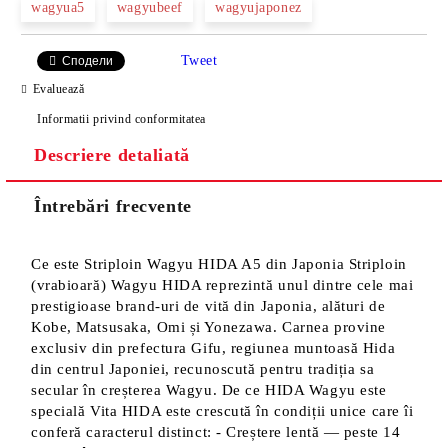
wagyua5
wagyubeef
wagyujaponez
Tweet
Сподели
Evaluează
Informatii privind conformitatea
Descriere detaliată
Întrebări frecvente
Ce este Striploin Wagyu HIDA A5 din Japonia Striploin
(vrabioară) Wagyu HIDA reprezintă unul dintre cele mai
prestigioase brand-uri de vită din Japonia, alături de
Kobe, Matsusaka, Omi și Yonezawa. Carnea provine
exclusiv din prefectura Gifu, regiunea muntoasă Hida
din centrul Japoniei, recunoscută pentru tradiția sa
secular în creșterea Wagyu. De ce HIDA Wagyu este
specială Vita HIDA este crescută în condiții unice care îi
conferă caracterul distinct: - Creștere lentă — peste 14