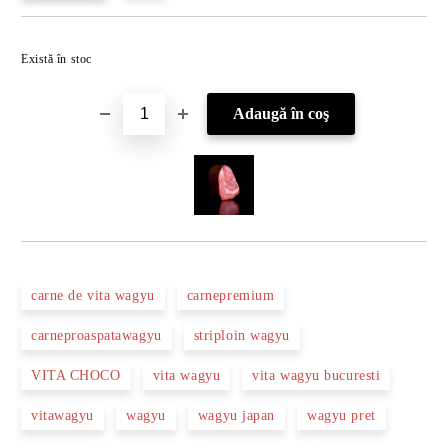
Îmi doresc
Există în stoc
carne de vita wagyu
carnepremium
carneproaspatawagyu
striploin wagyu
VITA CHOCO
vita wagyu
vita wagyu bucuresti
vitawagyu
wagyu
wagyu japan
wagyu pret