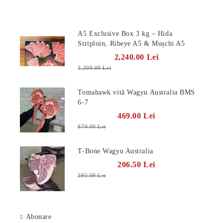
Produse Noi
A5 Exclusive Box 3 kg – Hida
Striploin, Ribeye A5 & Mușchi A5
2,240.00 Lei
3,200.00 Lei
Tomahawk vită Wagyu Australia BMS
6-7
469.00 Lei
670.00 Lei
T-Bone Wagyu Australia
206.50 Lei
295.00 Lei
Abonare