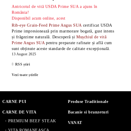
Antricotul de vită USDA Prime SUA a ajuns în
România!
Disponibil acum online, acest
Rib-eye Grain-Feed Prime Angus SUA
certificat USDA
Prime impresionează prin marmorare bogată, gust intens
și frăgezime naturală. Descoperă și
Mușchiul de vită
Prime Angus SUA
pentru preparate rafinate și află cum
sunt obținute aceste standarde de calitate excepțională.
13 August 2025
RSS știri
Vezi toate știrile
CARNE PUI
Produse Traditionale
CARNE DE VITA
Bacanie si branzeturi
PREMIUM BEEF STEAK
VANAT
VITA ROMANEASCA