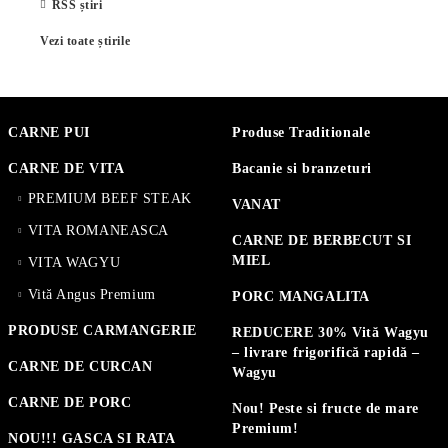
RSS știri
Vezi toate știrile
CARNE PUI
Produse Traditionale
CARNE DE VITA
Bacanie si branzeturi
PREMIUM BEEF STEAK
VANAT
VITA ROMANEASCA
CARNE DE BERBECUT SI
MIEL
VITA WAGYU
Vită Angus Premium
PORC MANGALITA
PRODUSE CARMANGERIE
REDUCERE 30% Vită Wagyu
– livrare frigorifică rapidă –
CARNE DE CURCAN
Wagyu
CARNE DE PORC
Nou! Peste si fructe de mare
Premium!
NOU!!! GASCA SI RATA