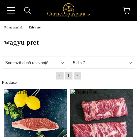
Prima pagină
Etichete
wagyu pret
N
«
»
1
Produse