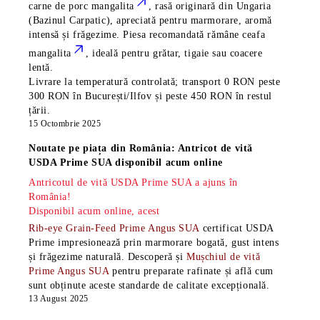
carne de porc mangalita
, rasă
originară din Ungaria
(Bazinul Carpatic), apreciată pentru marmorare, aromă
intensă și frăgezime. Piesa recomandată rămâne
ceafa
mangalita
, ideală pentru grătar, tigaie sau coacere
lentă.
Livrare la temperatură controlată; transport 0 RON peste
300 RON în București/Ilfov și peste 450 RON în restul
țării.
15 Octombrie 2025
Noutate pe piața din România: Antricot de vită
USDA Prime SUA disponibil acum online
Antricotul de vită USDA Prime SUA a ajuns în
România!
Disponibil acum online, acest
Rib-eye Grain-Feed Prime Angus SUA
certificat USDA
Prime impresionează prin marmorare bogată, gust intens
și frăgezime naturală. Descoperă și
Mușchiul de vită
Prime Angus SUA
pentru preparate rafinate și află cum
sunt obținute aceste standarde de calitate excepțională.
13 August 2025