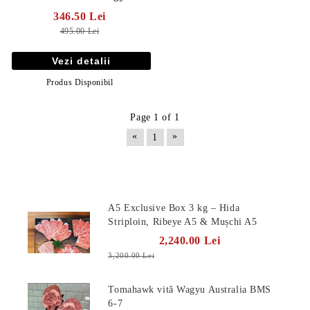
346.50 Lei
495.00 Lei
Vezi detalii
Produs Disponibil
Page 1 of 1
«
»
1
Produse Noi
A5 Exclusive Box 3 kg – Hida
Striploin, Ribeye A5 & Mușchi A5
2,240.00 Lei
3,200.00 Lei
Tomahawk vită Wagyu Australia BMS
6-7