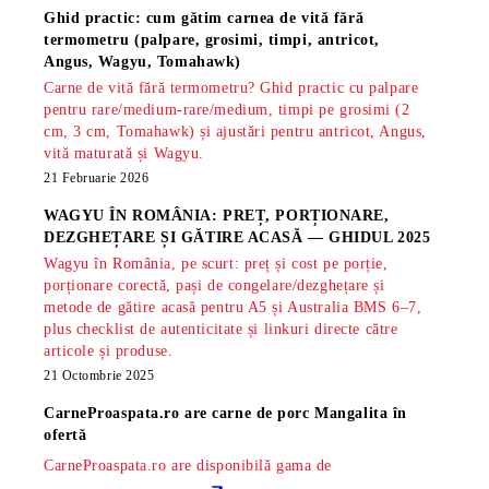
Ghid practic: cum gătim carnea de vită fără
termometru (palpare, grosimi, timpi, antricot,
Angus, Wagyu, Tomahawk)
Carne de vită fără termometru? Ghid practic cu palpare
pentru rare/medium-rare/medium, timpi pe grosimi (2
cm, 3 cm, Tomahawk) și ajustări pentru antricot, Angus,
vită maturată și Wagyu.
21 Februarie 2026
WAGYU ÎN ROMÂNIA: PREȚ, PORȚIONARE,
DEZGHEȚARE ȘI GĂTIRE ACASĂ — GHIDUL 2025
Wagyu în România, pe scurt: preț și cost pe porție,
porționare corectă, pași de congelare/dezghețare și
metode de gătire acasă pentru A5 și Australia BMS 6–7,
plus checklist de autenticitate și linkuri directe către
articole și produse.
21 Octombrie 2025
CarneProaspata.ro are
carne de porc Mangalita
în
ofertă
CarneProaspata.ro are disponibilă gama de