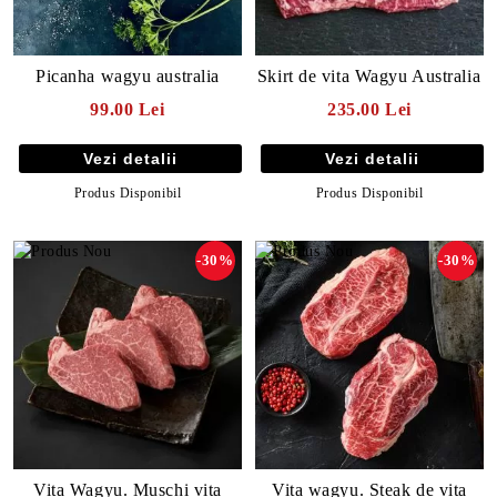
Picanha wagyu australia
Skirt de vita Wagyu Australia
99.00 Lei
235.00 Lei
Vezi detalii
Vezi detalii
Produs Disponibil
Produs Disponibil
-30%
-30%
E TRANSPORT
DUCERE 30%
Vita Wagyu. Muschi vita
Vita wagyu. Steak de vita