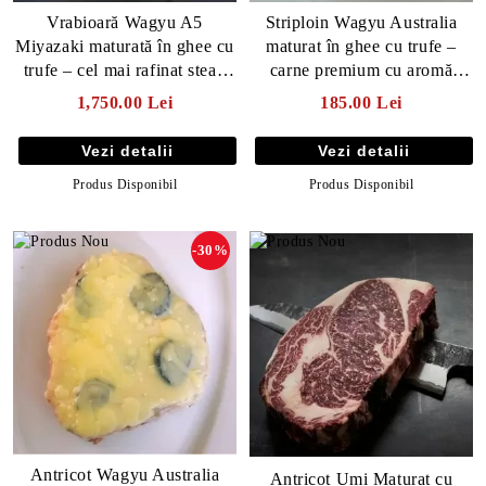
Vrabioară Wagyu A5
Striploin Wagyu Australia
Miyazaki maturată în ghee cu
maturat în ghee cu trufe –
trufe – cel mai rafinat steak
carne premium cu aromă
din lume
intensă
1,750.00 Lei
185.00 Lei
Vezi detalii
Vezi detalii
Produs Disponibil
Produs Disponibil
-30%
Antricot Wagyu Australia
Antricot Umi Maturat cu