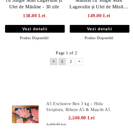
cu Single Malt Lagavulin și
Maturat cu Single Malt
Ulei de Măsline - 30 zile
Lagavulin și Ulei de Măsline
- 30 zile
138.00 Lei
149.00 Lei
Vezi detalii
Vezi detalii
Produs Disponibil
Produs Disponibil
Page 1 of 2
«
»
1
2
Produse Noi
A5 Exclusive Box 3 kg – Hida
Striploin, Ribeye A5 & Mușchi A5
2,240.00 Lei
3,200.00 Lei