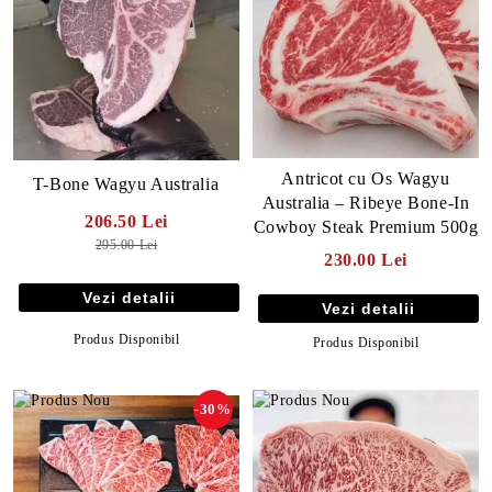
https://carneproaspata.ro/category/236/vita-wagyu.html
Antricot cu Os Wagyu
T-Bone Wagyu Australia
Australia – Ribeye Bone-In
206.50 Lei
Cowboy Steak Premium 500g
295.00 Lei
230.00 Lei
Vezi detalii
Vezi detalii
Produs Disponibil
Produs Disponibil
-30%