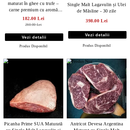
maturat în ghee cu trufe –
Single Malt Lagavulin și Ulei
carne premium cu aromă
de Măsline - 30 zile
intensă
182.00 Lei
398.00 Lei
260.00 Lei
Vezi detalii
Vezi detalii
Produs Disponibil
Produs Disponibil
Picanha Prime SUA Maturată
Antricot Devesa Argentina