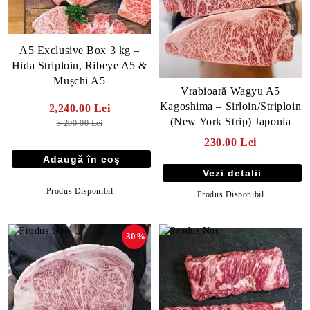
A5 Exclusive Box 3 kg –
Hida Striploin, Ribeye A5 &
Mușchi A5
Vrabioară Wagyu A5
Kagoshima – Sirloin/Striploin
2,240.00 Lei
(New York Strip) Japonia
3,200.00 Lei
230.00 Lei
Vezi detalii
Produs Disponibil
Produs Disponibil
-30%