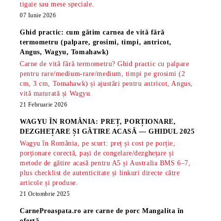
tigaie sau mese speciale.
07 Iunie 2026
Ghid practic: cum gătim carnea de vită fără
termometru (palpare, grosimi, timpi, antricot,
Angus, Wagyu, Tomahawk)
Carne de vită fără termometru? Ghid practic cu palpare
pentru rare/medium-rare/medium, timpi pe grosimi (2
cm, 3 cm, Tomahawk) și ajustări pentru antricot, Angus,
vită maturată și Wagyu.
21 Februarie 2026
WAGYU ÎN ROMÂNIA: PREȚ, PORȚIONARE,
DEZGHEȚARE ȘI GĂTIRE ACASĂ — GHIDUL 2025
Wagyu în România, pe scurt: preț și cost pe porție,
porționare corectă, pași de congelare/dezghețare și
metode de gătire acasă pentru A5 și Australia BMS 6–7,
plus checklist de autenticitate și linkuri directe către
articole și produse.
21 Octombrie 2025
CarneProaspata.ro are
carne de porc Mangalita
în
ofertă