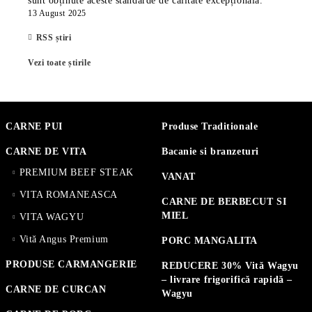
sunt obținute aceste standarde de calitate excepțională.
13 August 2025
RSS știri
Vezi toate știrile
CARNE PUI
Produse Traditionale
CARNE DE VITA
Bacanie si branzeturi
PREMIUM BEEF STEAK
VANAT
VITA ROMANEASCA
CARNE DE BERBECUT SI
MIEL
VITA WAGYU
Vită Angus Premium
PORC MANGALITA
PRODUSE CARMANGERIE
REDUCERE 30% Vită Wagyu
– livrare frigorifică rapidă –
CARNE DE CURCAN
Wagyu