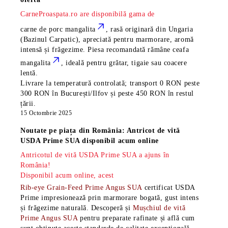
CarneProaspata.ro are disponibilă gama de
carne de porc mangalita
, rasă
originară din Ungaria
(Bazinul Carpatic), apreciată pentru marmorare, aromă
intensă și frăgezime. Piesa recomandată rămâne
ceafa
mangalita
, ideală pentru grătar, tigaie sau coacere
lentă.
Livrare la temperatură controlată; transport 0 RON peste
300 RON în București/Ilfov și peste 450 RON în restul
țării.
15 Octombrie 2025
Noutate pe piața din România: Antricot de vită
USDA Prime SUA disponibil acum online
Antricotul de vită USDA Prime SUA a ajuns în
România!
Disponibil acum online, acest
Rib-eye Grain-Feed Prime Angus SUA
certificat USDA
Prime impresionează prin marmorare bogată, gust intens
și frăgezime naturală. Descoperă și
Mușchiul de vită
Prime Angus SUA
pentru preparate rafinate și află cum