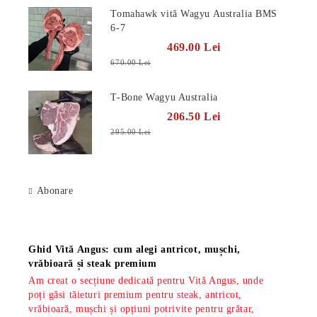
Tomahawk vită Wagyu Australia BMS
6-7
469.00 Lei
670.00 Lei
T-Bone Wagyu Australia
206.50 Lei
295.00 Lei
Abonare
Știri
Ghid Vită Angus: cum alegi antricot, mușchi,
vrăbioară și steak premium
Am creat o secțiune dedicată pentru Vită Angus, unde
poți găsi tăieturi premium pentru steak, antricot,
vrăbioară, mușchi și opțiuni potrivite pentru grătar,