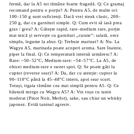
fermă, dar la A5 tot rămâne foarte fragedă. Q: Ce gramaj
recomand pentru o porție? A: Pentru A5, de multe ori
100–150 g sunt suficienți. Dacă vrei steak clasic, 200–
250 g, dar cu garnituri simple. Q: Cum evit să iasă prea
gras / greu? A: Gătește rapid, rare–medium rare, porție
mai mică și servește cu garnituri „curate”: salată, orez
simplu, legume la abur. Q: Trebuie marinat? A: Nu. La
Wagyu A5, marinada poate acoperi aroma. Sare înainte,
piper la final. Q: Ce temperatură internă urmăresc? A:
Rare: ~50–52°C, Medium-rare: ~54–57°C. La A5, de
obicei medium-rare e sweet spot. Q: Se poate găti la
cuptor (reverse sear)? A: Da, dar cu atenție: cuptor la
90–110°C până la 45–48°C intern, apoi sear scurt.
Totuși, tigaia rămâne cea mai simplă pentru A5. Q: Ce
băutură merge cu Wagyu A5? A: Vin roșu cu tanin
moderat (Pinot Noir, Merlot), sake, sau chiar un whisky
japonez. Evită taninul agresiv.