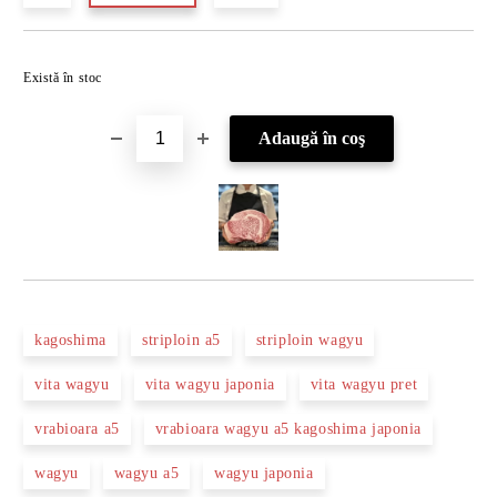
Îmi doresc
Există în stoc
kagoshima
striploin a5
striploin wagyu
vita wagyu
vita wagyu japonia
vita wagyu pret
vrabioara a5
vrabioara wagyu a5 kagoshima japonia
wagyu
wagyu a5
wagyu japonia