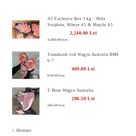
Produse Noi
A5 Exclusive Box 3 kg – Hida
Striploin, Ribeye A5 & Mușchi A5
2,240.00 Lei
3,200.00 Lei
Tomahawk vită Wagyu Australia BMS
6-7
469.00 Lei
670.00 Lei
T-Bone Wagyu Australia
206.50 Lei
295.00 Lei
Abonare