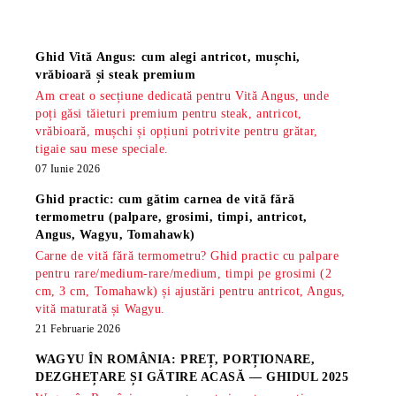
Știri
Ghid Vită Angus: cum alegi antricot, mușchi,
vrăbioară și steak premium
Am creat o secțiune dedicată pentru Vită Angus, unde
poți găsi tăieturi premium pentru steak, antricot,
vrăbioară, mușchi și opțiuni potrivite pentru grătar,
tigaie sau mese speciale.
07 Iunie 2026
Ghid practic: cum gătim carnea de vită fără
termometru (palpare, grosimi, timpi, antricot,
Angus, Wagyu, Tomahawk)
Carne de vită fără termometru? Ghid practic cu palpare
pentru rare/medium-rare/medium, timpi pe grosimi (2
cm, 3 cm, Tomahawk) și ajustări pentru antricot, Angus,
vită maturată și Wagyu.
21 Februarie 2026
WAGYU ÎN ROMÂNIA: PREȚ, PORȚIONARE,
DEZGHEȚARE ȘI GĂTIRE ACASĂ — GHIDUL 2025