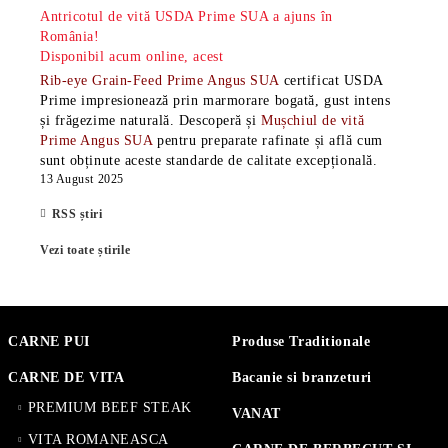
Antricotul de vită USDA Prime SUA a ajuns în
România!
Disponibil acum online, acest
Rib-eye Grain-Feed Prime Angus SUA
certificat USDA
Prime impresionează prin marmorare bogată, gust intens
și frăgezime naturală. Descoperă și
Mușchiul de vită
Prime Angus SUA
pentru preparate rafinate și află cum
sunt obținute aceste standarde de calitate excepțională.
13 August 2025
RSS știri
Vezi toate știrile
CARNE PUI
Produse Traditionale
CARNE DE VITA
Bacanie si branzeturi
PREMIUM BEEF STEAK
VANAT
VITA ROMANEASCA