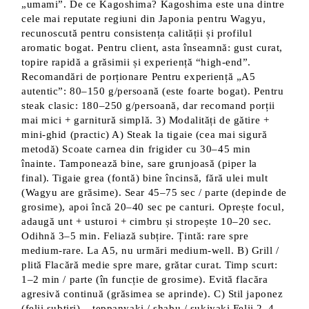
„umami”. De ce Kagoshima? Kagoshima este una dintre
cele mai reputate regiuni din Japonia pentru Wagyu,
recunoscută pentru consistența calității și profilul
aromatic bogat. Pentru client, asta înseamnă: gust curat,
topire rapidă a grăsimii și experiență “high-end”.
Recomandări de porționare Pentru experiență „A5
autentic”: 80–150 g/persoană (este foarte bogat). Pentru
steak clasic: 180–250 g/persoană, dar recomand porții
mai mici + garnitură simplă. 3) Modalități de gătire +
mini-ghid (practic) A) Steak la tigaie (cea mai sigură
metodă) Scoate carnea din frigider cu 30–45 min
înainte. Tamponează bine, sare grunjoasă (piper la
final). Tigaie grea (fontă) bine încinsă, fără ulei mult
(Wagyu are grăsime). Sear 45–75 sec / parte (depinde de
grosime), apoi încă 20–40 sec pe canturi. Oprește focul,
adaugă unt + usturoi + cimbru și stropește 10–20 sec.
Odihnă 3–5 min. Feliază subțire. Țintă: rare spre
medium-rare. La A5, nu urmări medium-well. B) Grill /
plită Flacără medie spre mare, grătar curat. Timp scurt:
1–2 min / parte (în funcție de grosime). Evită flacăra
agresivă continuă (grăsimea se aprinde). C) Stil japonez
(felii subțiri) – teppanyaki / shabu / sukiyaki Felii 2–4