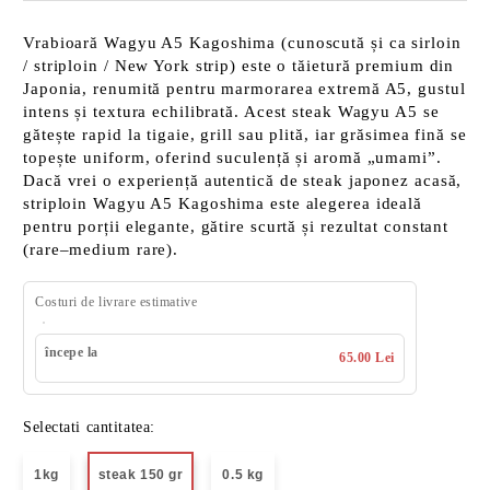
Vrabioară Wagyu A5 Kagoshima (cunoscută și ca sirloin
/ striploin / New York strip) este o tăietură premium din
Japonia, renumită pentru marmorarea extremă A5, gustul
intens și textura echilibrată. Acest steak Wagyu A5 se
gătește rapid la tigaie, grill sau plită, iar grăsimea fină se
topește uniform, oferind suculență și aromă „umami”.
Dacă vrei o experiență autentică de steak japonez acasă,
striploin Wagyu A5 Kagoshima este alegerea ideală
pentru porții elegante, gătire scurtă și rezultat constant
(rare–medium rare).
Costuri de livrare estimative
începe la
65.00 Lei
Selectati cantitatea:
1kg
steak 150 gr
0.5 kg