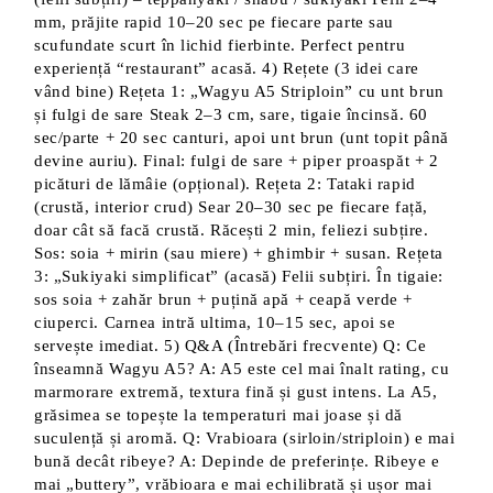
mm, prăjite rapid 10–20 sec pe fiecare parte sau
scufundate scurt în lichid fierbinte. Perfect pentru
experiență “restaurant” acasă. 4) Rețete (3 idei care
vând bine) Rețeta 1: „Wagyu A5 Striploin” cu unt brun
și fulgi de sare Steak 2–3 cm, sare, tigaie încinsă. 60
sec/parte + 20 sec canturi, apoi unt brun (unt topit până
devine auriu). Final: fulgi de sare + piper proaspăt + 2
picături de lămâie (opțional). Rețeta 2: Tataki rapid
(crustă, interior crud) Sear 20–30 sec pe fiecare față,
doar cât să facă crustă. Răcești 2 min, feliezi subțire.
Sos: soia + mirin (sau miere) + ghimbir + susan. Rețeta
3: „Sukiyaki simplificat” (acasă) Felii subțiri. În tigaie:
sos soia + zahăr brun + puțină apă + ceapă verde +
ciuperci. Carnea intră ultima, 10–15 sec, apoi se
servește imediat. 5) Q&A (Întrebări frecvente) Q: Ce
înseamnă Wagyu A5? A: A5 este cel mai înalt rating, cu
marmorare extremă, textura fină și gust intens. La A5,
grăsimea se topește la temperaturi mai joase și dă
suculență și aromă. Q: Vrabioara (sirloin/striploin) e mai
bună decât ribeye? A: Depinde de preferințe. Ribeye e
mai „buttery”, vrăbioara e mai echilibrată și ușor mai