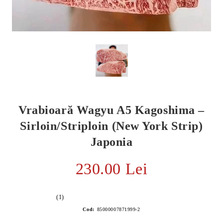
Vrabioară Wagyu A5 Kagoshima –
Sirloin/Striploin (New York Strip)
Japonia
E TRANSPORT
230.00 Lei
DUCERE 30%
(1)
Cod:
85000007871999-2