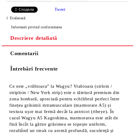
Tweet
Сподели
Evaluează
Informatii privind conformitatea
Descriere detaliată
Comentarii
Întrebări frecvente
Ce este „vrăbioara” la Wagyu? Vrabioara (sirloin /
striploin / New York strip) este o tăietură premium din
zona lombară, apreciată pentru echilibrul perfect între
finețea grăsimii intramusculare (marmorare A5) și
textura ușor mai fermă decât la antricot (ribeye). În
cazul Wagyu A5 Kagoshima, marmorarea este atât de
fină încât la gătire grăsimea se topește uniform,
rezultând un steak cu aromă profundă, suculență și