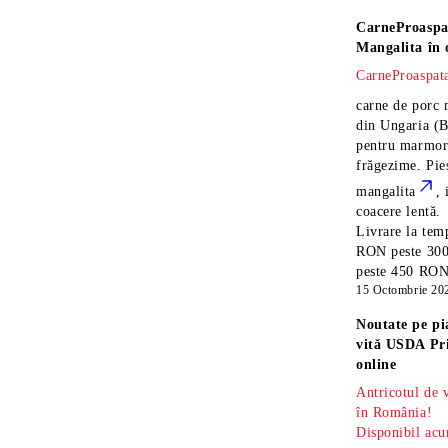
CarneProaspa
Mangalita
în 
CarneProaspata
carne de porc 
din Ungaria
(B
pentru marmora
frăgezime. Pi
mangalita
, 
coacere lentă.
Livrare la temp
RON peste 300
peste 450 RON î
15 Octombrie 20
Noutate pe pi
vită USDA Pr
online
Antricotul de
în România!
Disponibil acu