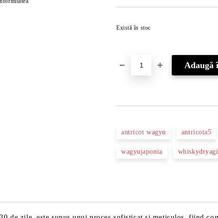
onformitatea
Există în stoc
antricot wagyu
antricota5
wagyujaponia
whiskydryag
 de zile, este supus unui proces sofisticat și meticulos, fiind co