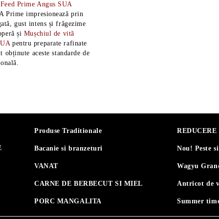
-Feed Prime Angus SUA
A Prime impresionează prin
tă, gust intens și frăgezime
operă și
Mușchiul de vită
SUA
pentru preparate rafinate
t obținute aceste standarde de
ională.
Produse Traditionale
REDUCERE 30
E
Bacanie si branzeturi
Nou! Peste s
VANAT
Wagyu Grand
CARNE DE BERBECUT SI MIEL
Antricot de 
PORC MANGALITA
Summer time