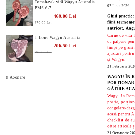
Tomahawk vită Wagyu Australia
07 Iunie 2026
BMS 6-7
469.00 Lei
Ghid practic:
fără termomet
670.00 Lei
antricot, An
Carne de vită 
T-Bone Wagyu Australia
cu palpare pe
206.50 Lei
timpi pe gros
295.00 Lei
ajustări pentru
și Wagyu.
21 Februarie 202
WAGYU ÎN R
Abonare
PORȚIONARE
GĂTIRE ACA
Wagyu în Român
porție, porțion
congelare/dezg
acasă pentru A
checklist de au
către articole 
21 Octombrie 20