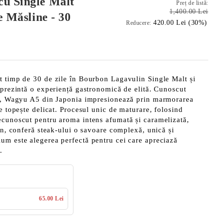
u Single Malt
Preț de listă:
1,400.00 Lei
e Măsline - 30
420.00 Lei (30%)
Reducere:
t timp de 30 de zile în Bourbon Lagavulin Single Malt și
eprezintă o experiență gastronomică de elită. Cunoscut
ră, Wagyu A5 din Japonia impresionează prin marmorarea
e topește delicat. Procesul unic de maturare, folosind
ecunoscut pentru aroma intens afumată și caramelizată,
fin, conferă steak-ului o savoare complexă, unică și
um este alegerea perfectă pentru cei care apreciază
.
65.00 Lei