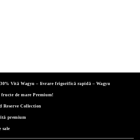
% Vită Wagyu – livrare frigorifică rapidă – Wagyu
i fructe de mare Premium!
 Reserve Collection
vită premium
 sale