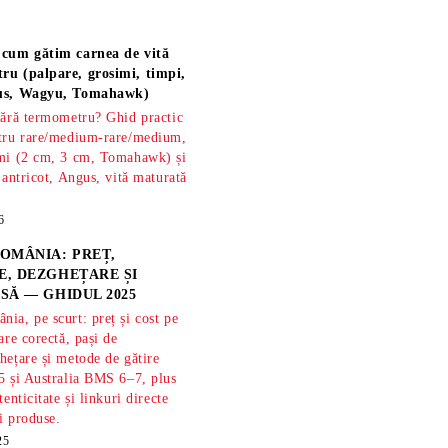
 cum gătim carnea de vită
ru (palpare, grosimi, timpi,
gus, Wagyu, Tomahawk)
fără termometru? Ghid practic
ntru rare/medium-rare/medium,
imi (2 cm, 3 cm, Tomahawk) și
 antricot, Angus, vită maturată
6
OMÂNIA: PREȚ,
, DEZGHEȚARE ȘI
SĂ — GHIDUL 2025
ia, pe scurt: preț și cost pe
are corectă, pași de
hețare și metode de gătire
5 și Australia BMS 6–7, plus
tenticitate și linkuri directe
și produse.
25