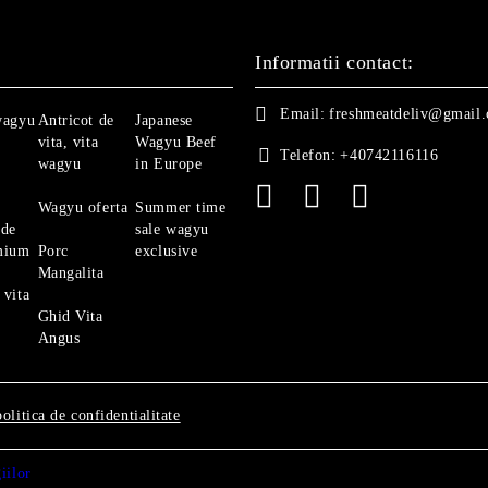
Informatii contact:
Email:
freshmeatdeliv@gmail
wagyu
Antricot de
Japanese
vita, vita
Wagyu Beef
Telefon:
+40742116116
wagyu
in Europe
Wagyu oferta
Summer time
 de
sale wagyu
mium
Porc
exclusive
Mangalita
 vita
Ghid Vita
Angus
politica de confidentialitate