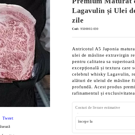
Premium Maturat c
Lagavulin și Ulei d
zile
Cod:
9500002-030
Antricotul A5 Japonia matura
ulei de măsline extravirgin r
pentru calitatea sa superioa
excepțională și textura care s
celebrul whisky Lagavulin, r
alături de uleiul de măsline 
profundă. Acest produs premi
rafinamentul și exclusivitatea
Costuri de livrare estimative
Tweet
începe la
luează