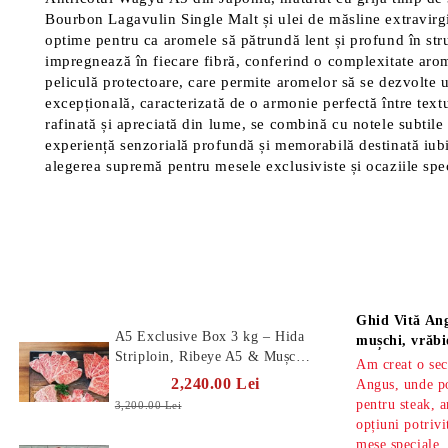
Bourbon Lagavulin Single Malt și ulei de măsline extravirgi
optime pentru ca aromele să pătrundă lent și profund în stru
impregnează în fiecare fibră, conferind o complexitate arom
peliculă protectoare, care permite aromelor să se dezvolte 
excepțională, caracterizată de o armonie perfectă între tex
rafinată și apreciată din lume, se combină cu notele subtile
experiență senzorială profundă și memorabilă destinată iub
alegerea supremă pentru mesele exclusiviste și ocaziile spe
Produse Noi
Știri
Ghid Vită Ang
A5 Exclusive Box 3 kg – Hida
mușchi, vrăbi
Striploin, Ribeye A5 & Mușchi
Am creat o sec
A5
2,240.00 Lei
Angus, unde po
pentru steak, a
3,200.00 Lei
opțiuni potrivi
mese speciale.