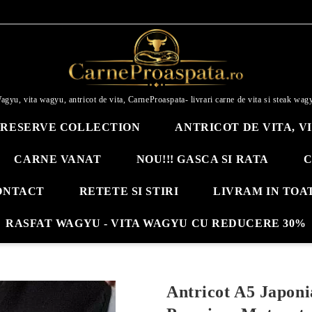
agyu, vita wagyu, antricot de vita, CarneProaspata- livrari carne de vita si steak wag
RESERVE COLLECTION
ANTRICOT DE VITA, V
CARNE VANAT
NOU!!! GASCA SI RATA
C
ONTACT
RETETE SI STIRI
LIVRAM IN TOA
RASFAT WAGYU - VITA WAGYU CU REDUCERE 30%
Antricot A5 Japon