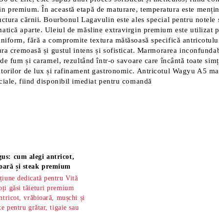
n premium. În această etapă de maturare, temperatura este menținut
ctura cărnii. Bourbonul Lagavulin este ales special pentru notele s
atică aparte. Uleiul de măsline extravirgin premium este utilizat p
uniform, fără a compromite textura mătăsoasă specifică antricotulu
tura cremoasă și gustul intens și sofisticat. Marmorarea inconfund
 de fum și caramel, rezultând într-o savoare care încântă toate simț
itorilor de lux și rafinament gastronomic. Antricotul Wagyu A5 ma
ciale, fiind disponibil imediat pentru comandă
us: cum alegi antricot,
oară și steak premium
țiune dedicată pentru Vită
ți găsi tăieturi premium
ntricot, vrăbioară, mușchi și
te pentru grătar, tigaie sau