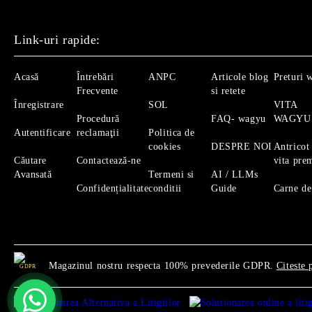
Link-uri rapide:
Acasă
Întrebări
ANPC
Articole blog
Preturi 
Frecvente
si retete
Înregistrare
SOL
VITA
Procedură
FAQ- wagyu
WAGYU
Autentificare
reclamaţii
Politica de
cookies
DESPRE NOI
Antricot
Căutare
Contactează-ne
vita pre
Avansată
Termeni si
AI / LLMs
Confidențialitate
conditii
Guide
Carne de
Magazinul nostru respecta 100% prevederile GDPR.
Citeste 
GDPR