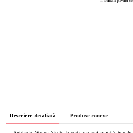
Informatii privind c
Descriere detaliată
Produse conexe
Antricotul Wagyu A5 din Japonia, maturat cu grijă timp de 30