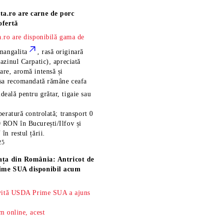
ta.ro are
carne de porc
ofertă
.ro are disponibilă gama de
mangalita
, rasă
originară
azinul Carpatic), apreciată
re, aromă intensă și
esa recomandată rămâne
ceafa
ideală pentru grătar, tigaie sau
eratură controlată; transport 0
 RON în București/Ilfov și
n restul țării.
25
ața din România: Antricot de
ime SUA disponibil acum
 vită USDA Prime SUA a ajuns
m online, acest