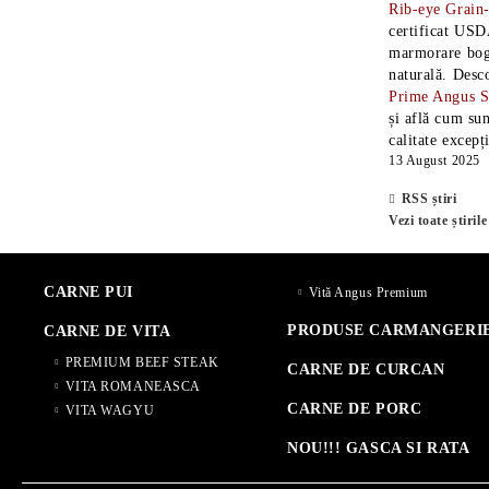
Rib-eye Grain
certificat USD
marmorare boga
naturală. Desc
Prime Angus 
și află cum sun
calitate excepț
13 August 2025
RSS știri
Vezi toate știrile
CARNE PUI
Vită Angus Premium
PRODUSE CARMANGERI
CARNE DE VITA
PREMIUM BEEF STEAK
CARNE DE CURCAN
VITA ROMANEASCA
CARNE DE PORC
VITA WAGYU
NOU!!! GASCA SI RATA