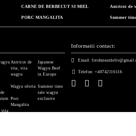
CARNE DE BERBECUT SI MIEL
Antricot de 
PORC MANGALITA
Summer time
Informatii contact:
Email:
freshmeatdeliv@gmail
wagyu
Antricot de
Japanese
vita, vita
Wagyu Beef
Telefon:
+40742116116
wagyu
in Europe
Wagyu oferta
Summer time
 de
sale wagyu
mium
Porc
exclusive
Mangalita
 vita
Ghid Vita
Angus