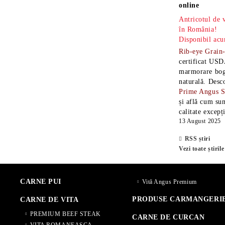
online
Antricotul de
în România!
Disponibil acu
Rib-eye Grain
certificat USD
marmorare boga
naturală. Desc
Prime Angus 
și află cum sun
calitate excepț
13 August 2025
RSS știri
Vezi toate știrile
CARNE PUI
Vită Angus Premium
PRODUSE CARMANGERI
CARNE DE VITA
PREMIUM BEEF STEAK
CARNE DE CURCAN