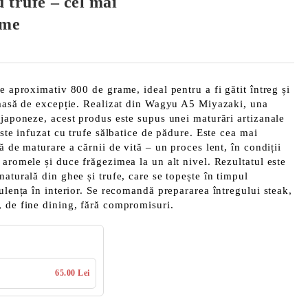
 trufe – cel mai
ume
e aproximativ 800 de grame, ideal pentru a fi gătit întreg și
o masă de excepție. Realizat din Wagyu A5 Miyazaki, una
 japoneze, acest produs este supus unei maturări artizanale
este infuzat cu trufe sălbatice de pădure. Este cea mai
ă de maturare a cărnii de vită – un proces lent, în condiții
 aromele și duce frăgezimea la un alt nivel. Rezultatul este
aturală din ghee și trufe, care se topește în timpul
ulența în interior. Se recomandă prepararea întregului steak,
, de fine dining, fără compromisuri.
65.00 Lei