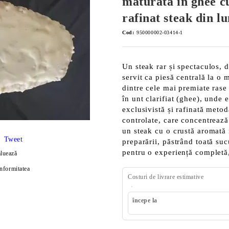
maturată în ghee cu
rafinat steak din l
Cod:
950000002-03414-1
Un steak rar și spectaculos, d
servit ca piesă centrală la 
dintre cele mai premiate rase
în unt clarifiat (ghee), unde 
exclusivistă și rafinată metod
controlate, care concentrează
un steak cu o crustă aromată n
Tweet
preparării, păstrând toată suc
pentru o experiență completă
luează
onformitatea
Costuri de livrare estimative
începe la