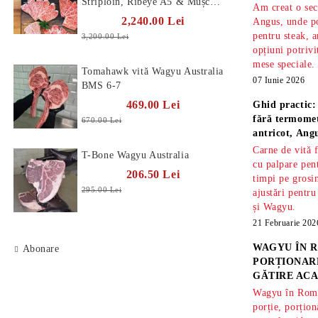
Striploin, Ribeye A5 & Mușchi
Am creat o sec
A5
2,240.00 Lei
Angus, unde po
pentru steak, a
3,200.00 Lei
opțiuni potrivi
mese speciale.
Tomahawk vită Wagyu Australia
07 Iunie 2026
BMS 6-7
469.00 Lei
Ghid practic:
fără termomet
670.00 Lei
antricot, An
Carne de vită 
T-Bone Wagyu Australia
cu palpare pe
206.50 Lei
timpi pe gros
295.00 Lei
ajustări pentru
și Wagyu.
21 Februarie 202
WAGYU ÎN R
Abonare
PORȚIONARE
GĂTIRE ACA
Wagyu în Român
porție, porțion