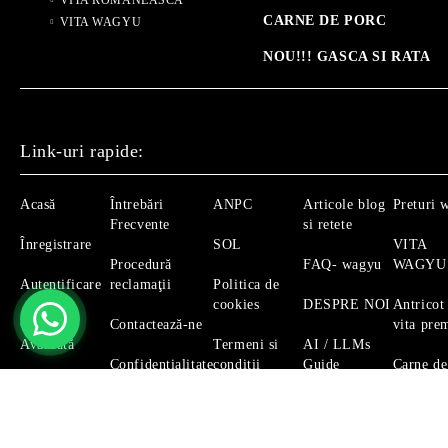
VITA ROMANEASCA
CARNE DE PORC
VITA WAGYU
NOU!!! GASCA SI RATA
Link-uri rapide:
Acasă
Întrebări
ANPC
Articole blog
Preturi 
Frecvente
si retete
Înregistrare
SOL
VITA
Procedură
FAQ- wagyu
WAGYU
Autentificare
reclamaţii
Politica de
cookies
DESPRE NOI
Antricot
Căutare
Contactează-ne
vita pre
Avansată
Termeni si
AI / LLMs
Confidențialitate
conditii
Guide
Carne de