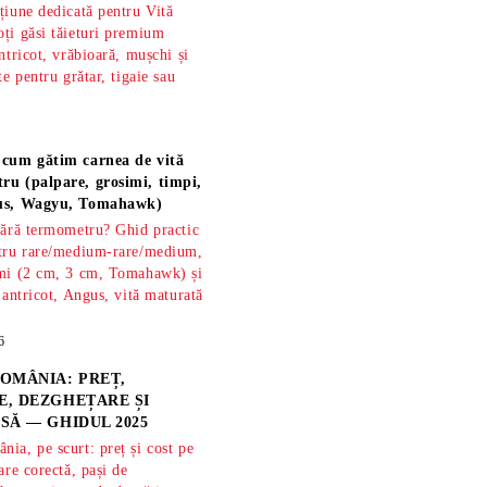
țiune dedicată pentru Vită
ți găsi tăieturi premium
ntricot, vrăbioară, mușchi și
te pentru grătar, tigaie sau
 cum gătim carnea de vită
ru (palpare, grosimi, timpi,
gus, Wagyu, Tomahawk)
fără termometru? Ghid practic
ntru rare/medium-rare/medium,
imi (2 cm, 3 cm, Tomahawk) și
 antricot, Angus, vită maturată
6
OMÂNIA: PREȚ,
, DEZGHEȚARE ȘI
SĂ — GHIDUL 2025
ia, pe scurt: preț și cost pe
are corectă, pași de