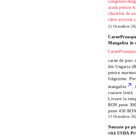
congelare/dezg
acasă pentru A
checklist de au
către articole 
21 Octombrie 20
CarneProaspa
Mangalita
în 
CarneProaspata
carne de porc 
din Ungaria
(B
pentru marmora
frăgezime. Pi
mangalita
, 
coacere lentă.
Livrare la temp
RON peste 300
peste 450 RON î
15 Octombrie 20
Noutate pe pi
vită USDA Pr