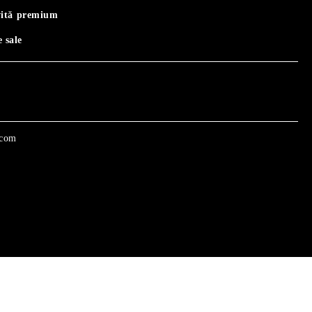
vită premium
 sale
.com