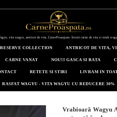
agyu, vita wagyu, antricot de vita, CarneProaspata- livrari carne de vita si steak wag
RESERVE COLLECTION
ANTRICOT DE VITA, V
CARNE VANAT
NOU!!! GASCA SI RATA
C
ONTACT
RETETE SI STIRI
LIVRAM IN TOA
RASFAT WAGYU - VITA WAGYU CU REDUCERE 30%
Vrabioară Wagyu 