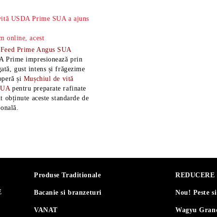
 vită USDA Prime SUA a ajuns
m online, acest
-Feed Prime Angus SUA
A Prime impresionează prin
tă, gust intens și frăgezime
operă și
Mușchiul de vită
SUA
pentru preparate rafinate
t obținute aceste standarde de
ională.
Produse Traditionale
REDUCERE 30
E
Bacanie si branzeturi
Nou! Peste s
VANAT
Wagyu Grand