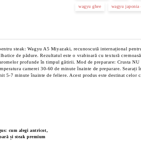
wagyu ghee
wagyu japonia 
 pentru steak: Wagyu A5 Miyazaki, recunoscută internațional pentru
sălbatice de pădure. Rezultatul este o vrabioară cu textură cremoasă,
ea aromelor profunde în timpul gătirii. Mod de preparare: Crusta NU
mperatura camerei 30-60 de minute înainte de preparare. Searați în 
nit 5-7 minute înainte de feliere. Acest produs este destinat celor 
us: cum alegi antricot,
oară și steak premium