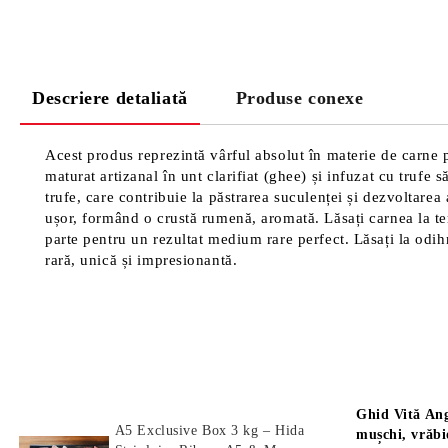
Descriere detaliată
Produse conexe
Acest produs reprezintă vârful absolut în materie de carne
maturat artizanal în unt clarifiat (ghee) și infuzat cu trufe 
trufe, care contribuie la păstrarea suculenței și dezvoltar
ușor, formând o crustă rumenă, aromată. Lăsați carnea la te
parte pentru un rezultat medium rare perfect. Lăsați la odih
rară, unică și impresionantă.
Produse Noi
Știri
Ghid Vită Ang
A5 Exclusive Box 3 kg – Hida
mușchi, vrăbi