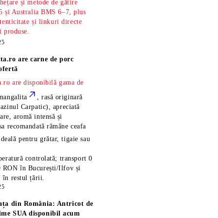
hețare și metode de gătire
5 și Australia BMS 6–7, plus
tenticitate și linkuri directe
și produse.
25
ta.ro are
carne de porc
ofertă
.ro are disponibilă gama de
mangalita
, rasă
originară
azinul Carpatic), apreciată
re, aromă intensă și
esa recomandată rămâne
ceafa
ideală pentru grătar, tigaie sau
eratură controlată; transport 0
 RON în București/Ilfov și
n restul țării.
25
ața din România: Antricot de
ime SUA disponibil acum