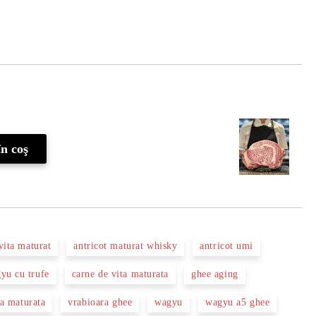
Îmi doresc
vita maturat
antricot maturat whisky
antricot umi
gyu cu trufe
carne de vita maturata
ghee aging
ta maturata
vrabioara ghee
wagyu
wagyu a5 ghee