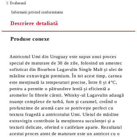
Evaluează
Informatii privind conformitatea
Descriere detaliată
Produse conexe
Antricotul Umi din Uruguay este supus unui proces
special de maturare de 30 de zile, folosind un amestec
sofisticat din Bourbon Lagavulin Single Malt și ulei de
măsline extravirgin premium. În tot acest timp, carnea
este menținută la temperaturi precise, între 0 și 4°C,
pentru a permite o pătrundere lentă și eficientă a
aromelor în fibrele cărnii. Whisky-ul Lagavulin adaugă
nuanțe complexe de turbă, fum și caramel, creând o
profunzime de aromă care se potrivește perfect cu
textura fragedă a antricotului Umi. Uleiul de măsline
extravirgin contribuie la menținerea suculenței și a
texturii delicate, oferind o catifelare aparte. Rezultatul
acestui proces atent de maturare este un antricot cu o