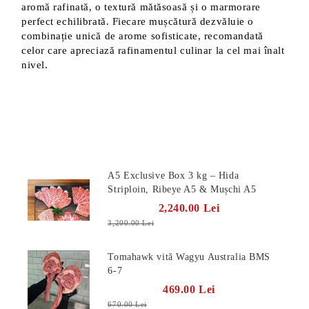
aromă rafinată, o textură mătăsoasă și o marmorare
perfect echilibrată. Fiecare mușcătură dezvăluie o
combinație unică de arome sofisticate, recomandată
celor care apreciază rafinamentul culinar la cel mai înalt
nivel.
Produse Noi
A5 Exclusive Box 3 kg – Hida
Striploin, Ribeye A5 & Mușchi A5
2,240.00 Lei
3,200.00 Lei
Tomahawk vită Wagyu Australia BMS
6-7
469.00 Lei
670.00 Lei