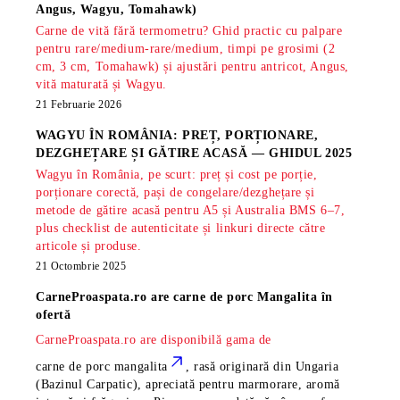
Angus, Wagyu, Tomahawk)
Carne de vită fără termometru? Ghid practic cu palpare
pentru rare/medium-rare/medium, timpi pe grosimi (2
cm, 3 cm, Tomahawk) și ajustări pentru antricot, Angus,
vită maturată și Wagyu.
21 Februarie 2026
WAGYU ÎN ROMÂNIA: PREȚ, PORȚIONARE,
DEZGHEȚARE ȘI GĂTIRE ACASĂ — GHIDUL 2025
Wagyu în România, pe scurt: preț și cost pe porție,
porționare corectă, pași de congelare/dezghețare și
metode de gătire acasă pentru A5 și Australia BMS 6–7,
plus checklist de autenticitate și linkuri directe către
articole și produse.
21 Octombrie 2025
CarneProaspata.ro are
carne de porc Mangalita
în
ofertă
CarneProaspata.ro are disponibilă gama de
carne de porc mangalita
, rasă
originară din Ungaria
(Bazinul Carpatic), apreciată pentru marmorare, aromă