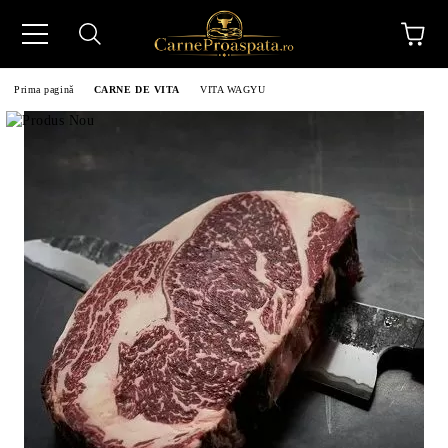
Prima pagină
CARNE DE VITA
VITA WAGYU
N