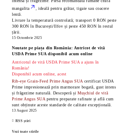
intensă și frăgezime. Piesa recomandată rămâne
ceafa
mangalita
, ideală pentru grătar, tigaie sau coacere
lentă.
Livrare la temperatură controlată; transport 0 RON peste
300 RON în București/Ilfov și peste 450 RON în restul
țării.
15 Octombrie 2025
Noutate pe piața din România: Antricot de vită
USDA Prime SUA disponibil acum online
Antricotul de vită USDA Prime SUA a ajuns în
România!
Disponibil acum online, acest
Rib-eye Grain-Feed Prime Angus SUA
certificat USDA
Prime impresionează prin marmorare bogată, gust intens
și frăgezime naturală. Descoperă și
Mușchiul de vită
Prime Angus SUA
pentru preparate rafinate și află cum
sunt obținute aceste standarde de calitate excepțională.
13 August 2025
RSS știri
Vezi toate știrile