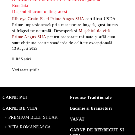
România!
Disponibil acum online, acest
Rib-eye Grain-Feed Prime Angus SUA
certificat USDA
Prime impresionează prin marmorare bogată, gust intens
și frăgezime naturală. Descoperă și
Mușchiul de vită
Prime Angus SUA
pentru preparate rafinate și află cum
sunt obținute aceste standarde de calitate excepțională.
13 August 2025
RSS știri
Vezi toate știrile
CARNE PUI
Produse Traditionale
CARNE DE VITA
Bacanie si branzeturi
PREMIUM BEEF STEAK
VANAT
VITA ROMANEASCA
CARNE DE BERBECUT SI