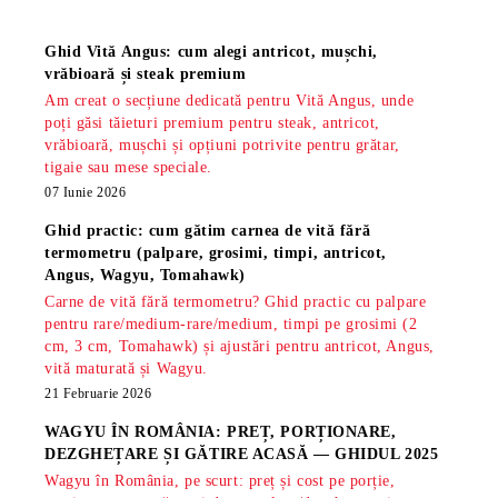
Știri
Ghid Vită Angus: cum alegi antricot, mușchi,
vrăbioară și steak premium
Am creat o secțiune dedicată pentru Vită Angus, unde
poți găsi tăieturi premium pentru steak, antricot,
vrăbioară, mușchi și opțiuni potrivite pentru grătar,
tigaie sau mese speciale.
07 Iunie 2026
Ghid practic: cum gătim carnea de vită fără
termometru (palpare, grosimi, timpi, antricot,
Angus, Wagyu, Tomahawk)
Carne de vită fără termometru? Ghid practic cu palpare
pentru rare/medium-rare/medium, timpi pe grosimi (2
cm, 3 cm, Tomahawk) și ajustări pentru antricot, Angus,
vită maturată și Wagyu.
21 Februarie 2026
WAGYU ÎN ROMÂNIA: PREȚ, PORȚIONARE,
DEZGHEȚARE ȘI GĂTIRE ACASĂ — GHIDUL 2025
Wagyu în România, pe scurt: preț și cost pe porție,