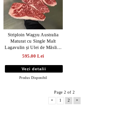
Striploin Wagyu Australia
Maturat cu Single Malt
Lagavulin și Ulei de Măsline
- 30 zile
595.00 Lei
Vezi detalii
Produs Disponibil
Page 2 of 2
«
»
1
2
Produse Noi