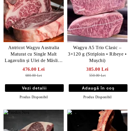
https://carneproaspata.ro/category/236/vita-wagyu.html
Antricot Wagyu Australia
Wagyu A5 Trio Clasic –
Maturat cu Single Malt
3×120 g (Striploin • Ribeye •
Lagavulin și Ulei de Măsline
Mușchi)
- 30 zile
476.00 Lei
385.00 Lei
680.00 Lei
550.00 Lei
Vezi detalii
Produs Disponibil
Produs Disponibil