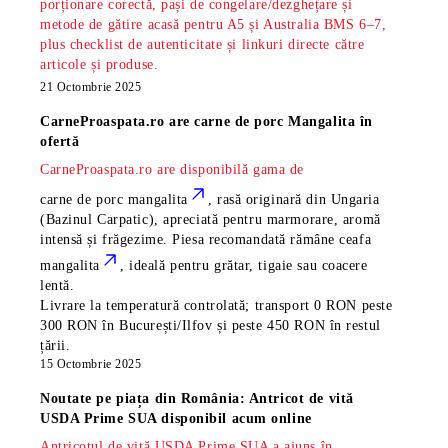
porționare corectă, pași de congelare/dezghețare și
metode de gătire acasă pentru A5 și Australia BMS 6–7,
plus checklist de autenticitate și linkuri directe către
articole și produse.
21 Octombrie 2025
CarneProaspata.ro are
carne de porc Mangalita
în
ofertă
CarneProaspata.ro are disponibilă gama de
carne de porc mangalita
, rasă
originară din Ungaria
(Bazinul Carpatic), apreciată pentru marmorare, aromă
intensă și frăgezime. Piesa recomandată rămâne
ceafa
mangalita
, ideală pentru grătar, tigaie sau coacere
lentă.
Livrare la temperatură controlată; transport 0 RON peste
300 RON în București/Ilfov și peste 450 RON în restul
țării.
15 Octombrie 2025
Noutate pe piața din România: Antricot de vită
USDA Prime SUA disponibil acum online
Antricotul de vită USDA Prime SUA a ajuns în