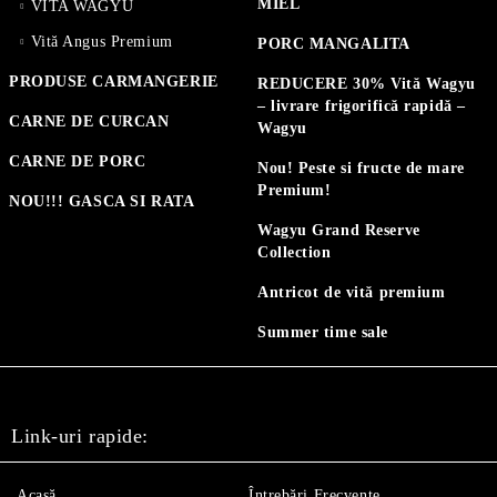
MIEL
VITA WAGYU
Vită Angus Premium
PORC MANGALITA
PRODUSE CARMANGERIE
REDUCERE 30% Vită Wagyu
– livrare frigorifică rapidă –
CARNE DE CURCAN
Wagyu
CARNE DE PORC
Nou! Peste si fructe de mare
Premium!
NOU!!! GASCA SI RATA
Wagyu Grand Reserve
Collection
Antricot de vită premium
Summer time sale
Link-uri rapide:
Acasă
Întrebări Frecvente