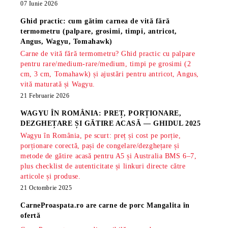
07 Iunie 2026
Ghid practic: cum gătim carnea de vită fără
termometru (palpare, grosimi, timpi, antricot,
Angus, Wagyu, Tomahawk)
Carne de vită fără termometru? Ghid practic cu palpare
pentru rare/medium-rare/medium, timpi pe grosimi (2
cm, 3 cm, Tomahawk) și ajustări pentru antricot, Angus,
vită maturată și Wagyu.
21 Februarie 2026
WAGYU ÎN ROMÂNIA: PREȚ, PORȚIONARE,
DEZGHEȚARE ȘI GĂTIRE ACASĂ — GHIDUL 2025
Wagyu în România, pe scurt: preț și cost pe porție,
porționare corectă, pași de congelare/dezghețare și
metode de gătire acasă pentru A5 și Australia BMS 6–7,
plus checklist de autenticitate și linkuri directe către
articole și produse.
21 Octombrie 2025
CarneProaspata.ro are
carne de porc Mangalita
în
ofertă