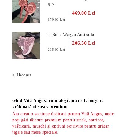
6-7
469.00 Lei
670.00 Lei
T-Bone Wagyu Australia
206.50 Lei
295.00 Lei
Abonare
Știri
Ghid Vită Angus: cum alegi antricot, mușchi,
vrăbioară și steak premium
Am creat o secțiune dedicată pentru Vită Angus, unde
poți găsi tăieturi premium pentru steak, antricot,
vrăbioară, mușchi și opțiuni potrivite pentru grătar,
tigaie sau mese speciale.