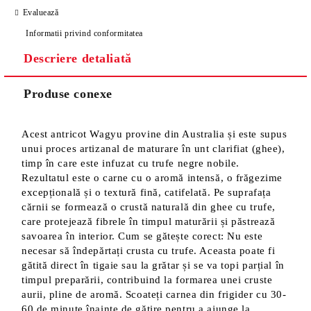
Evaluează
Informatii privind conformitatea
Descriere detaliată
Produse conexe
Acest antricot Wagyu provine din Australia și este supus
unui proces artizanal de maturare în unt clarifiat (ghee),
timp în care este infuzat cu trufe negre nobile.
Rezultatul este o carne cu o aromă intensă, o frăgezime
excepțională și o textură fină, catifelată. Pe suprafața
cărnii se formează o crustă naturală din ghee cu trufe,
care protejează fibrele în timpul maturării și păstrează
savoarea în interior. Cum se gătește corect: Nu este
necesar să îndepărtați crusta cu trufe. Aceasta poate fi
gătită direct în tigaie sau la grătar și se va topi parțial în
timpul preparării, contribuind la formarea unei cruste
aurii, pline de aromă. Scoateți carnea din frigider cu 30-
60 de minute înainte de gătire pentru a ajunge la