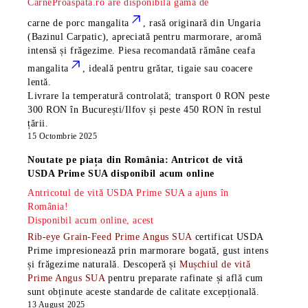
CarneProaspata.ro are disponibilă gama de
carne de porc mangalita
, rasă
originară din Ungaria
(Bazinul Carpatic), apreciată pentru marmorare, aromă
intensă și frăgezime. Piesa recomandată rămâne
ceafa
mangalita
, ideală pentru grătar, tigaie sau coacere
lentă.
Livrare la temperatură controlată; transport 0 RON peste
300 RON în București/Ilfov și peste 450 RON în restul
țării.
15 Octombrie 2025
Noutate pe piața din România: Antricot de vită
USDA Prime SUA disponibil acum online
Antricotul de vită USDA Prime SUA a ajuns în
România!
Disponibil acum online, acest
Rib-eye Grain-Feed Prime Angus SUA
certificat USDA
Prime impresionează prin marmorare bogată, gust intens
și frăgezime naturală. Descoperă și
Mușchiul de vită
Prime Angus SUA
pentru preparate rafinate și află cum
sunt obținute aceste standarde de calitate excepțională.
13 August 2025