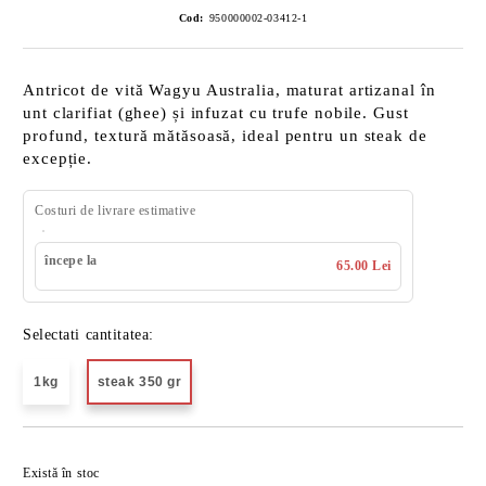
Cod:
950000002-03412-1
Antricot de vită Wagyu Australia, maturat artizanal în
unt clarifiat (ghee) și infuzat cu trufe nobile. Gust
profund, textură mătăsoasă, ideal pentru un steak de
excepție.
Costuri de livrare estimative
începe la
65.00 Lei
Selectati cantitatea:
1kg
steak 350 gr
Îmi doresc
Există în stoc