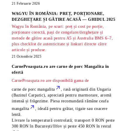
21 Februarie 2026
WAGYU ÎN ROMÂNIA: PREȚ, PORȚIONARE,
DEZGHEȚARE ȘI GĂTIRE ACASĂ — GHIDUL 2025
Wagyu în România, pe scurt: preț și cost pe porție,
porționare corectă, pași de congelare/dezghețare și
metode de gătire acasă pentru A5 și Australia BMS 6–7,
plus checklist de autenticitate și linkuri directe către
articole și produse.
21 Octombrie 2025
CarneProaspata.ro are
carne de porc Mangalita
în
ofertă
CarneProaspata.ro are disponibilă gama de
carne de porc mangalita
, rasă
originară din Ungaria
(Bazinul Carpatic), apreciată pentru marmorare, aromă
intensă și frăgezime. Piesa recomandată rămâne
ceafa
mangalita
, ideală pentru grătar, tigaie sau coacere
lentă.
Livrare la temperatură controlată; transport 0 RON peste
300 RON în București/Ilfov și peste 450 RON în restul