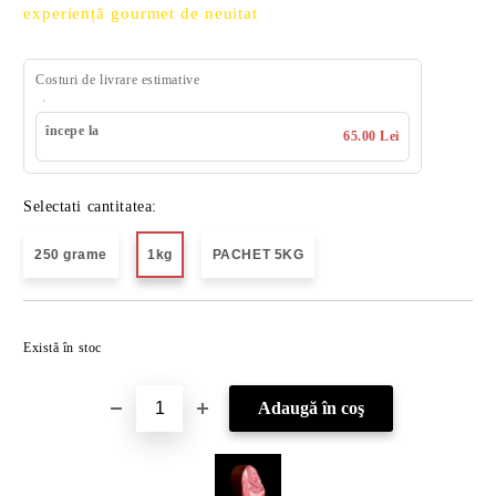
experiență gourmet de neuitat
Costuri de livrare estimative
începe la
65.00 Lei
Selectati cantitatea:
250 grame
1kg
PACHET 5KG
Îmi doresc
Există în stoc