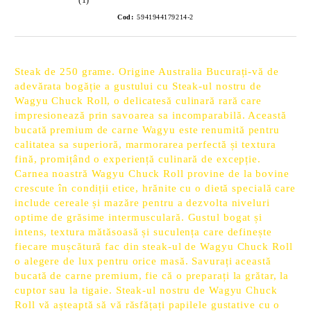
Cod:
5941944179214-2
Steak de 250 grame. Origine Australia Bucurați-vă de
adevărata bogăție a gustului cu Steak-ul nostru de
Wagyu Chuck Roll, o delicatesă culinară rară care
impresionează prin savoarea sa incomparabilă. Această
bucată premium de carne Wagyu este renumită pentru
calitatea sa superioră, marmorarea perfectă și textura
fină, promițând o experiență culinară de excepție.
Carnea noastră Wagyu Chuck Roll provine de la bovine
crescute în condiții etice, hrănite cu o dietă specială care
include cereale și mazăre pentru a dezvolta niveluri
optime de grăsime intermusculară. Gustul bogat și
intens, textura mătăsoasă și suculența care definește
fiecare mușcătură fac din steak-ul de Wagyu Chuck Roll
o alegere de lux pentru orice masă. Savurați această
bucată de carne premium, fie că o preparați la grătar, la
cuptor sau la tigaie. Steak-ul nostru de Wagyu Chuck
Roll vă așteaptă să vă răsfățați papilele gustative cu o