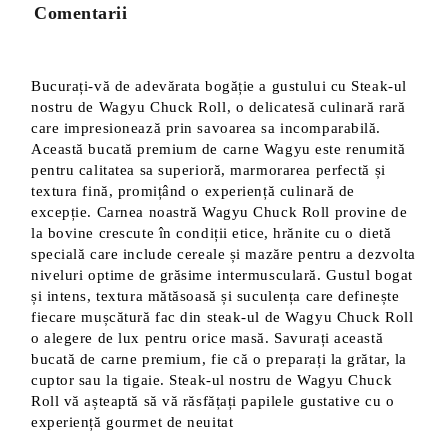
Comentarii
Bucurați-vă de adevărata bogăție a gustului cu Steak-ul
nostru de Wagyu Chuck Roll, o delicatesă culinară rară
care impresionează prin savoarea sa incomparabilă.
Această bucată premium de carne Wagyu este renumită
pentru calitatea sa superioră, marmorarea perfectă și
textura fină, promițând o experiență culinară de
excepție. Carnea noastră Wagyu Chuck Roll provine de
la bovine crescute în condiții etice, hrănite cu o dietă
specială care include cereale și mazăre pentru a dezvolta
niveluri optime de grăsime intermusculară. Gustul bogat
și intens, textura mătăsoasă și suculența care definește
fiecare mușcătură fac din steak-ul de Wagyu Chuck Roll
o alegere de lux pentru orice masă. Savurați această
bucată de carne premium, fie că o preparați la grătar, la
cuptor sau la tigaie. Steak-ul nostru de Wagyu Chuck
Roll vă așteaptă să vă răsfățați papilele gustative cu o
experiență gourmet de neuitat