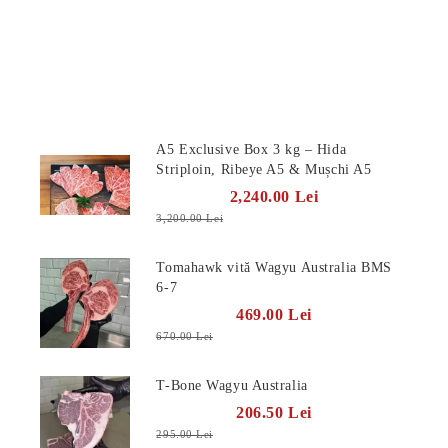
Produse Noi
A5 Exclusive Box 3 kg – Hida
Striploin, Ribeye A5 & Mușchi A5
2,240.00 Lei
3,200.00 Lei
Tomahawk vită Wagyu Australia BMS
6-7
469.00 Lei
670.00 Lei
T-Bone Wagyu Australia
206.50 Lei
295.00 Lei