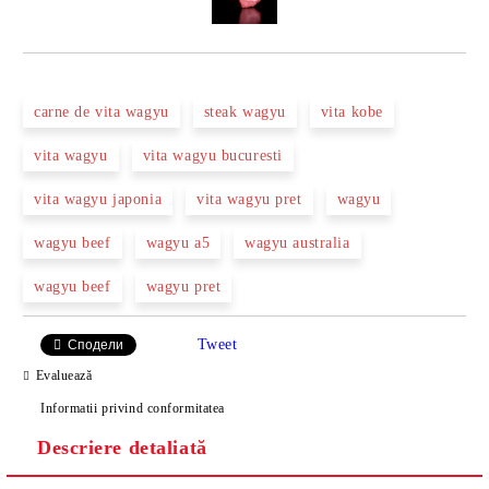
carne de vita wagyu
steak wagyu
vita kobe
vita wagyu
vita wagyu bucuresti
vita wagyu japonia
vita wagyu pret
wagyu
wagyu beef
wagyu a5
wagyu australia
wagyu beef
wagyu pret
Tweet
Сподели
Evaluează
Informatii privind conformitatea
Descriere detaliată