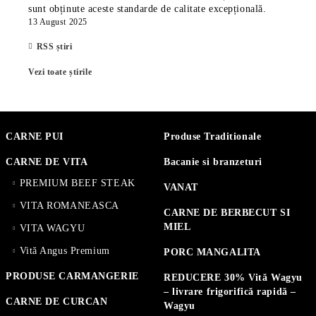
sunt obținute aceste standarde de calitate excepțională.
13 August 2025
RSS știri
Vezi toate știrile
CARNE PUI
Produse Traditionale
CARNE DE VITA
Bacanie si branzeturi
PREMIUM BEEF STEAK
VANAT
VITA ROMANEASCA
CARNE DE BERBECUT SI
MIEL
VITA WAGYU
Vită Angus Premium
PORC MANGALITA
PRODUSE CARMANGERIE
REDUCERE 30% Vită Wagyu
– livrare frigorifică rapidă –
CARNE DE CURCAN
Wagyu