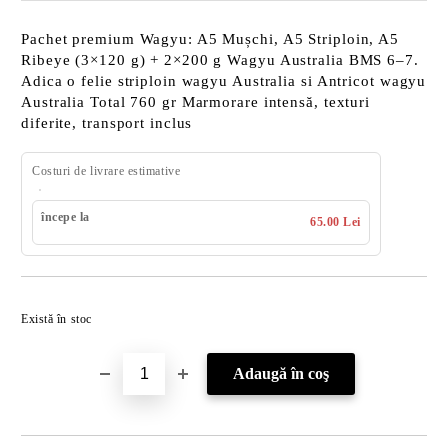
Pachet premium Wagyu: A5 Mușchi, A5 Striploin, A5
Ribeye (3×120 g) + 2×200 g Wagyu Australia BMS 6–7.
Adica o felie striploin wagyu Australia si Antricot wagyu
Australia Total 760 gr Marmorare intensă, texturi
diferite, transport inclus
Costuri de livrare estimative
începe la
65.00 Lei
Îmi doresc
Există în stoc