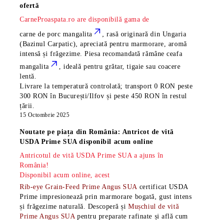
ofertă
CarneProaspata.ro are disponibilă gama de
carne de porc mangalita
, rasă
originară din Ungaria
(Bazinul Carpatic), apreciată pentru marmorare, aromă
intensă și frăgezime. Piesa recomandată rămâne
ceafa
mangalita
, ideală pentru grătar, tigaie sau coacere
lentă.
Livrare la temperatură controlată; transport 0 RON peste
300 RON în București/Ilfov și peste 450 RON în restul
țării.
15 Octombrie 2025
Noutate pe piața din România: Antricot de vită
USDA Prime SUA disponibil acum online
Antricotul de vită USDA Prime SUA a ajuns în
România!
Disponibil acum online, acest
Rib-eye Grain-Feed Prime Angus SUA
certificat USDA
Prime impresionează prin marmorare bogată, gust intens
și frăgezime naturală. Descoperă și
Mușchiul de vită
Prime Angus SUA
pentru preparate rafinate și află cum