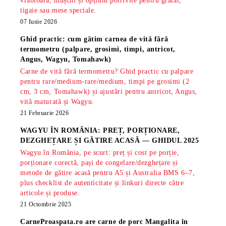
vrăbioară, mușchi și opțiuni potrivite pentru grătar,
tigaie sau mese speciale.
07 Iunie 2026
Ghid practic: cum gătim carnea de vită fără
termometru (palpare, grosimi, timpi, antricot,
Angus, Wagyu, Tomahawk)
Carne de vită fără termometru? Ghid practic cu palpare
pentru rare/medium-rare/medium, timpi pe grosimi (2
cm, 3 cm, Tomahawk) și ajustări pentru antricot, Angus,
vită maturată și Wagyu.
21 Februarie 2026
WAGYU ÎN ROMÂNIA: PREȚ, PORȚIONARE,
DEZGHEȚARE ȘI GĂTIRE ACASĂ — GHIDUL 2025
Wagyu în România, pe scurt: preț și cost pe porție,
porționare corectă, pași de congelare/dezghețare și
metode de gătire acasă pentru A5 și Australia BMS 6–7,
plus checklist de autenticitate și linkuri directe către
articole și produse.
21 Octombrie 2025
CarneProaspata.ro are
carne de porc Mangalita
în