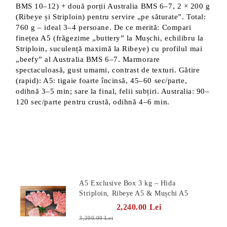
BMS 10–12) + două porții Australia BMS 6–7, 2 × 200 g
(Ribeye și Striploin) pentru servire „pe săturate”. Total:
760 g – ideal 3–4 persoane. De ce merită: Compari
finețea A5 (frăgezime „buttery” la Mușchi, echilibru la
Striploin, suculență maximă la Ribeye) cu profilul mai
„beefy” al Australia BMS 6–7. Marmorare
spectaculoasă, gust umami, contrast de texturi. Gătire
(rapid): A5: tigaie foarte încinsă, 45–60 sec/parte,
odihnă 3–5 min; sare la final, felii subțiri. Australia: 90–
120 sec/parte pentru crustă, odihnă 4–6 min.
Produse Noi
A5 Exclusive Box 3 kg – Hida
Striploin, Ribeye A5 & Mușchi A5
2,240.00 Lei
3,200.00 Lei