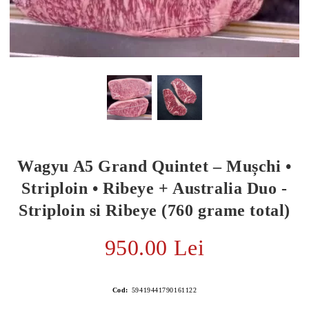
Wagyu A5 Grand Quintet – Mușchi •
Striploin • Ribeye + Australia Duo -
Striploin si Ribeye (760 grame total)
E TRANSPORT
950.00 Lei
DUCERE 30%
Cod:
59419441790161122