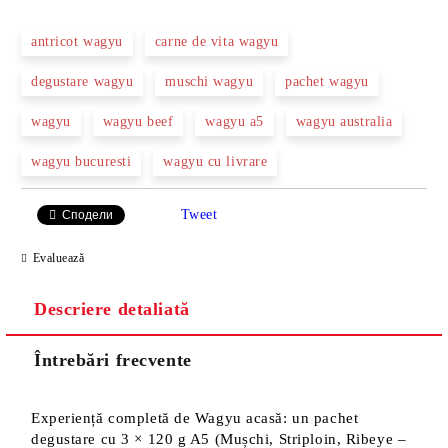
antricot wagyu
carne de vita wagyu
degustare wagyu
muschi wagyu
pachet wagyu
wagyu
wagyu beef
wagyu a5
wagyu australia
wagyu bucuresti
wagyu cu livrare
Tweet
Сподели
Evaluează
Descriere detaliată
Întrebări frecvente
Experiență completă de Wagyu acasă: un pachet
degustare cu 3 × 120 g A5 (Mușchi, Striploin, Ribeye –