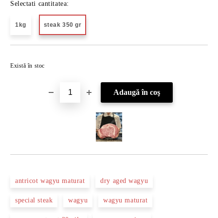
Selectati cantitatea:
1kg
steak 350 gr
Îmi doresc
Există în stoc
antricot wagyu maturat
dry aged wagyu
special steak
wagyu
wagyu maturat