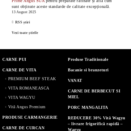
Prime Angus SUA
pentru preparate rafinate și află cum
sunt obținute aceste standarde de calitate excepțională.
13 August 2025
RSS știri
Vezi toate știrile
CARNE PUI
Produse Traditionale
CARNE DE VITA
Bacanie si branzeturi
PREMIUM BEEF STEAK
VANAT
VITA ROMANEASCA
CARNE DE BERBECUT SI
MIEL
VITA WAGYU
Vită Angus Premium
PORC MANGALITA
PRODUSE CARMANGERIE
REDUCERE 30% Vită Wagyu
– livrare frigorifică rapidă –
CARNE DE CURCAN
Wagyu