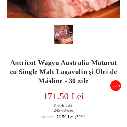
Antricot Wagyu Australia Maturat
cu Single Malt Lagavulin și Ulei de
Măsline - 30 zile
-30%
E TRANSPORT
171.50 Lei
DUCERE 30%
Preț de listă:
245.00 Lei
73.50 Lei (30%)
Reducere: