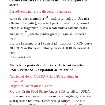
CarneProaspata.ro are
carne de porc Mangalita
în
ofertă
CarneProaspata.ro are disponibilă gama de
carne de porc mangalita
, rasă
originară din Ungaria
(Bazinul Carpatic), apreciată pentru marmorare, aromă
intensă și frăgezime. Piesa recomandată rămâne
ceafa
mangalita
, ideală pentru grătar, tigaie sau coacere
lentă.
Livrare la temperatură controlată; transport 0 RON peste
300 RON în București/Ilfov și peste 450 RON în restul
țării.
15 Octombrie 2025
Noutate pe piața din România: Antricot de vită
USDA Prime SUA disponibil acum online
Antricotul de vită USDA Prime SUA a ajuns în
România!
Disponibil acum online, acest
Rib-eye Grain-Feed Prime Angus SUA
certificat USDA
Prime impresionează prin marmorare bogată, gust intens
și frăgezime naturală. Descoperă și
Mușchiul de vită