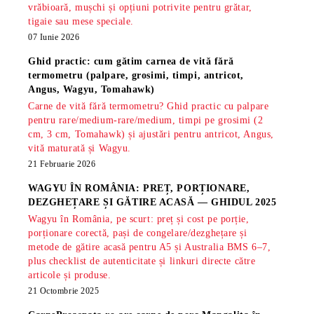
vrăbioară, mușchi și opțiuni potrivite pentru grătar,
tigaie sau mese speciale.
07 Iunie 2026
Ghid practic: cum gătim carnea de vită fără
termometru (palpare, grosimi, timpi, antricot,
Angus, Wagyu, Tomahawk)
Carne de vită fără termometru? Ghid practic cu palpare
pentru rare/medium-rare/medium, timpi pe grosimi (2
cm, 3 cm, Tomahawk) și ajustări pentru antricot, Angus,
vită maturată și Wagyu.
21 Februarie 2026
WAGYU ÎN ROMÂNIA: PREȚ, PORȚIONARE,
DEZGHEȚARE ȘI GĂTIRE ACASĂ — GHIDUL 2025
Wagyu în România, pe scurt: preț și cost pe porție,
porționare corectă, pași de congelare/dezghețare și
metode de gătire acasă pentru A5 și Australia BMS 6–7,
plus checklist de autenticitate și linkuri directe către
articole și produse.
21 Octombrie 2025