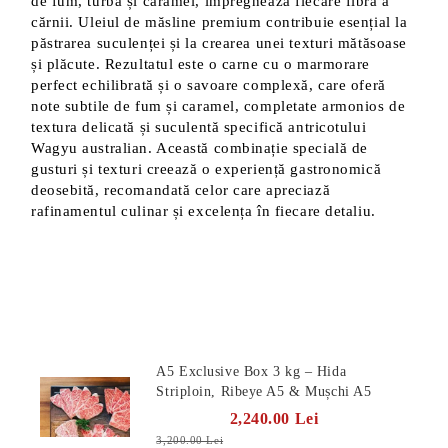
de fum, turbă și caramel, impregnează fiecare fibră a
cărnii. Uleiul de măsline premium contribuie esențial la
păstrarea suculenței și la crearea unei texturi mătăsoase
și plăcute. Rezultatul este o carne cu o marmorare
perfect echilibrată și o savoare complexă, care oferă
note subtile de fum și caramel, completate armonios de
textura delicată și suculentă specifică antricotului
Wagyu australian. Această combinație specială de
gusturi și texturi creează o experiență gastronomică
deosebită, recomandată celor care apreciază
rafinamentul culinar și excelența în fiecare detaliu.
Produse Noi
A5 Exclusive Box 3 kg – Hida
Striploin, Ribeye A5 & Mușchi A5
2,240.00 Lei
3,200.00 Lei