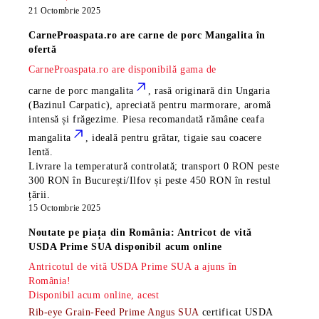
21 Octombrie 2025
CarneProaspata.ro are
carne de porc Mangalita
în
ofertă
CarneProaspata.ro are disponibilă gama de
carne de porc mangalita
, rasă
originară din Ungaria
(Bazinul Carpatic), apreciată pentru marmorare, aromă
intensă și frăgezime. Piesa recomandată rămâne
ceafa
mangalita
, ideală pentru grătar, tigaie sau coacere
lentă.
Livrare la temperatură controlată; transport 0 RON peste
300 RON în București/Ilfov și peste 450 RON în restul
țării.
15 Octombrie 2025
Noutate pe piața din România: Antricot de vită
USDA Prime SUA disponibil acum online
Antricotul de vită USDA Prime SUA a ajuns în
România!
Disponibil acum online, acest
Rib-eye Grain-Feed Prime Angus SUA
certificat USDA