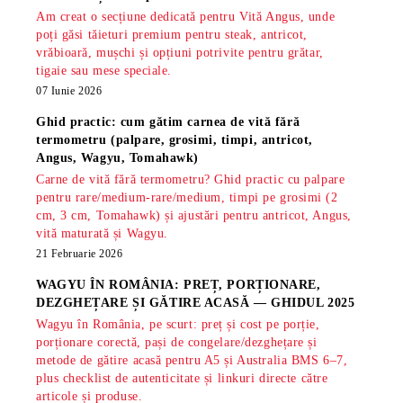
Am creat o secțiune dedicată pentru Vită Angus, unde
poți găsi tăieturi premium pentru steak, antricot,
vrăbioară, mușchi și opțiuni potrivite pentru grătar,
tigaie sau mese speciale.
07 Iunie 2026
Ghid practic: cum gătim carnea de vită fără
termometru (palpare, grosimi, timpi, antricot,
Angus, Wagyu, Tomahawk)
Carne de vită fără termometru? Ghid practic cu palpare
pentru rare/medium-rare/medium, timpi pe grosimi (2
cm, 3 cm, Tomahawk) și ajustări pentru antricot, Angus,
vită maturată și Wagyu.
21 Februarie 2026
WAGYU ÎN ROMÂNIA: PREȚ, PORȚIONARE,
DEZGHEȚARE ȘI GĂTIRE ACASĂ — GHIDUL 2025
Wagyu în România, pe scurt: preț și cost pe porție,
porționare corectă, pași de congelare/dezghețare și
metode de gătire acasă pentru A5 și Australia BMS 6–7,
plus checklist de autenticitate și linkuri directe către
articole și produse.