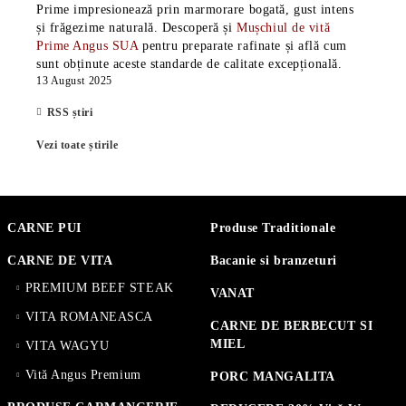
Prime impresionează prin marmorare bogată, gust intens
și frăgezime naturală. Descoperă și
Mușchiul de vită
Prime Angus SUA
pentru preparate rafinate și află cum
sunt obținute aceste standarde de calitate excepțională.
13 August 2025
RSS știri
Vezi toate știrile
CARNE PUI
Produse Traditionale
CARNE DE VITA
Bacanie si branzeturi
PREMIUM BEEF STEAK
VANAT
VITA ROMANEASCA
CARNE DE BERBECUT SI
MIEL
VITA WAGYU
Vită Angus Premium
PORC MANGALITA