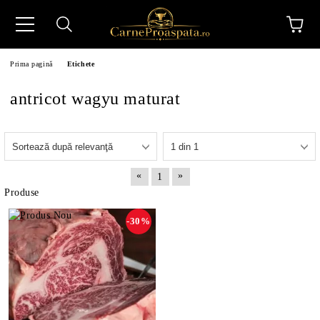
Prima pagină
Etichete
antricot wagyu maturat
N
«
»
1
Produse
-30%