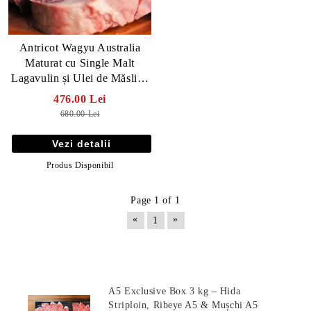
Antricot Wagyu Australia
Maturat cu Single Malt
Lagavulin și Ulei de Măsline
- 30 zile
476.00 Lei
680.00 Lei
Vezi detalii
Produs Disponibil
Page 1 of 1
«
»
1
E TRANSPORT
DUCERE 30%
Produse Noi
A5 Exclusive Box 3 kg – Hida
Striploin, Ribeye A5 & Mușchi A5