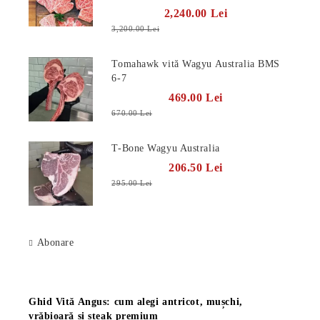
2,240.00 Lei
3,200.00 Lei
Tomahawk vită Wagyu Australia BMS
6-7
469.00 Lei
670.00 Lei
T-Bone Wagyu Australia
206.50 Lei
295.00 Lei
Abonare
Știri
Ghid Vită Angus: cum alegi antricot, mușchi,
vrăbioară și steak premium