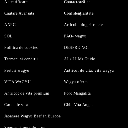
Autentificare
Contactează-ne
Căutare Avansată
Confidențialitate
ANPC
Articole blog si retete
SOL
FAQ- wagyu
Politica de cookies
DESPRE NOI
Termeni si conditii
AI / LLMs Guide
Preturi wagyu
Antricot de vita, vita wagyu
VITA WAGYU
Wagyu oferta
Antricot de vita premium
Porc Mangalita
Carne de vita
Ghid Vita Angus
Japanese Wagyu Beef in Europe
Summer time sale wagyu