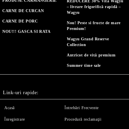
PRODUSE CARMANGERIE
REDUCERE 30% Vită Wagyu
– livrare frigorifică rapidă –
CARNE DE CURCAN
Wagyu
CARNE DE PORC
Nou! Peste si fructe de mare
Premium!
NOU!!! GASCA SI RATA
Wagyu Grand Reserve
Collection
Antricot de vită premium
Summer time sale
Link-uri rapide:
Acasă
Întrebări Frecvente
Înregistrare
Procedură reclamaţii