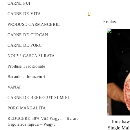
CARNE PUI
CARNE DE VITA
Produse
PREMIUM BEEF STEAK
PRODUSE CARMANGERIE
VITA ROMANEASCA
CARNE DE CURCAN
VITA WAGYU
CARNE DE PORC
Vită Angus Premium
NOU!!! GASCA SI RATA
Produse Traditionale
Bacanie si branzeturi
VANAT
CARNE DE BERBECUT SI MIEL
PORC MANGALITA
REDUCERE 30% Vită Wagyu – livrare
Tomahawk
frigorifică rapidă – Wagyu
Single Malt Lagavulin și Ulei de Măsli