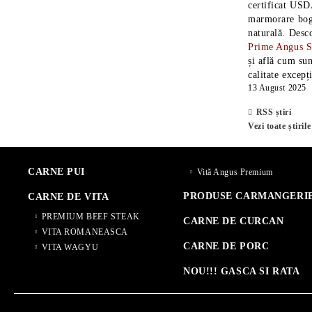
certificat USD
marmorare boga
naturală. Desc
Prime Angus 
și află cum sun
calitate excepț
13 August 2025
RSS știri
Vezi toate știrile
CARNE PUI
Vită Angus Premium
PRODUSE CARMANGERI
CARNE DE VITA
PREMIUM BEEF STEAK
CARNE DE CURCAN
VITA ROMANEASCA
CARNE DE PORC
VITA WAGYU
NOU!!! GASCA SI RATA