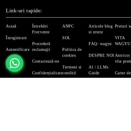
Link-uri rapide:
Acasă
Întrebări
ANPC
Articole blog
Preturi 
Frecvente
si retete
Înregistrare
SOL
VITA
Procedură
FAQ- wagyu
WAGYU
Autentificare
reclamaţii
Politica de
cookies
DESPRE NOI
Antricot
Căutare
Contactează-ne
vita pre
Avansată
Termeni si
AI / LLMs
Confidențialitate
conditii
Guide
Carne de
Magazinul nostru respecta 100% prevederile GDPR.
Citeste 
GDPR