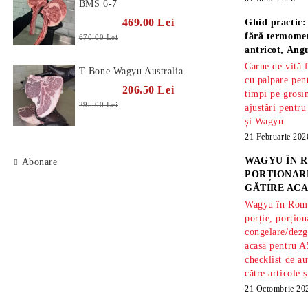
BMS 6-7
469.00 Lei
Ghid practic:
fără termomet
670.00 Lei
antricot, An
Carne de vită 
T-Bone Wagyu Australia
cu palpare pe
206.50 Lei
timpi pe gros
295.00 Lei
ajustări pentru
și Wagyu.
21 Februarie 202
WAGYU ÎN R
Abonare
PORȚIONARE
GĂTIRE ACA
Wagyu în Român
porție, porțion
congelare/dezg
acasă pentru A
checklist de au
către articole 
21 Octombrie 20