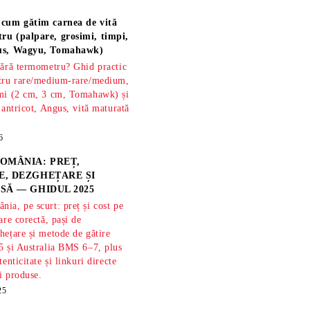
 cum gătim carnea de vită
ru (palpare, grosimi, timpi,
gus, Wagyu, Tomahawk)
fără termometru? Ghid practic
ntru rare/medium-rare/medium,
imi (2 cm, 3 cm, Tomahawk) și
 antricot, Angus, vită maturată
6
OMÂNIA: PREȚ,
, DEZGHEȚARE ȘI
SĂ — GHIDUL 2025
ia, pe scurt: preț și cost pe
are corectă, pași de
hețare și metode de gătire
5 și Australia BMS 6–7, plus
tenticitate și linkuri directe
și produse.
25