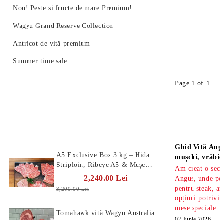
Nou! Peste si fructe de mare Premium!
Wagyu Grand Reserve Collection
Antricot de vită premium
Summer time sale
Page 1 of 1
Produse Noi
Știri
Ghid Vită Ang
A5 Exclusive Box 3 kg – Hida
mușchi, vrăbi
Striploin, Ribeye A5 & Mușchi
Am creat o sec
A5
2,240.00 Lei
Angus, unde po
pentru steak, a
3,200.00 Lei
opțiuni potrivi
mese speciale.
Tomahawk vită Wagyu Australia
07 Iunie 2026