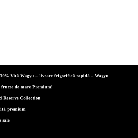
% Vită Wagyu – livrare frigorifică rapidă – Wagyu
i fructe de mare Premium!
 Reserve Collection
vită premium
 sale