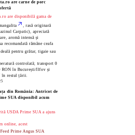
ta.ro are
carne de porc
ofertă
.ro are disponibilă gama de
mangalita
, rasă
originară
azinul Carpatic), apreciată
re, aromă intensă și
esa recomandată rămâne
ceafa
ideală pentru grătar, tigaie sau
eratură controlată; transport 0
 RON în București/Ilfov și
n restul țării.
25
ața din România: Antricot de
ime SUA disponibil acum
 vită USDA Prime SUA a ajuns
m online, acest
-Feed Prime Angus SUA