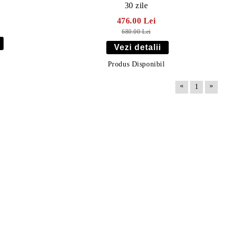
30 zile
476.00 Lei
680.00 Lei
Vezi detalii
Produs Disponibil
«
»
1