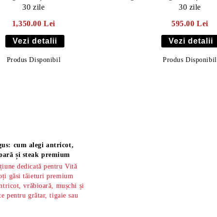
30 zile
30 zile
1,350.00 Lei
595.00 Lei
Vezi detalii
Vezi detalii
Produs Disponibil
Produs Disponibil
us: cum alegi antricot,
oară și steak premium
țiune dedicată pentru Vită
ți găsi tăieturi premium
ntricot, vrăbioară, mușchi și
te pentru grătar, tigaie sau