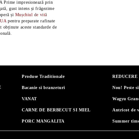
A Prime impresionează prin
tă, gust intens și frăgezime
operă și
Mușchiul de vită
SUA
pentru preparate rafinate
t obținute aceste standarde de
ională.
Produse Traditionale
REDUCERE 30
E
Bacanie si branzeturi
Nou! Peste s
VANAT
Wagyu Grand
CARNE DE BERBECUT SI MIEL
Antricot de 
PORC MANGALITA
Summer time