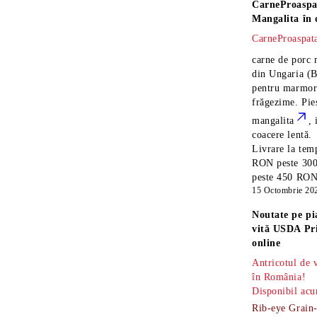
CarneProaspa
Mangalita
în 
CarneProaspata
carne de porc 
din Ungaria
(B
pentru marmora
frăgezime. Pi
mangalita
, 
coacere lentă.
Livrare la temp
RON peste 300
peste 450 RON î
15 Octombrie 20
Noutate pe pi
vită USDA Pr
online
Antricotul de
în România!
Disponibil acu
Rib-eye Grain