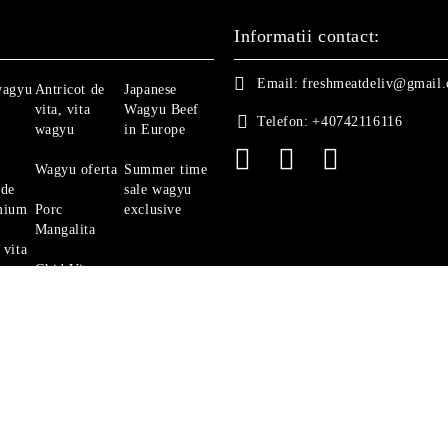
Informatii contact:
Email:
freshmeatdeliv@gmail
wagyu
Antricot de
Japanese
vita, vita
Wagyu Beef
Telefon:
+40742116116
wagyu
in Europe
Wagyu oferta
Summer time
 de
sale wagyu
mium
Porc
exclusive
Mangalita
 vita
Ghid Vita
Angus
politica de confidentialitate