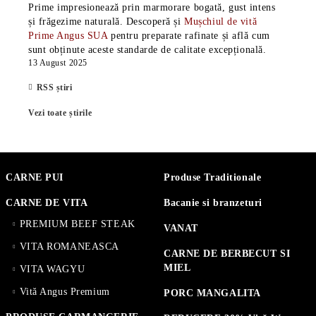
Prime impresionează prin marmorare bogată, gust intens
și frăgezime naturală. Descoperă și
Mușchiul de vită
Prime Angus SUA
pentru preparate rafinate și află cum
sunt obținute aceste standarde de calitate excepțională.
13 August 2025
RSS știri
Vezi toate știrile
CARNE PUI
Produse Traditionale
CARNE DE VITA
Bacanie si branzeturi
PREMIUM BEEF STEAK
VANAT
VITA ROMANEASCA
CARNE DE BERBECUT SI
MIEL
VITA WAGYU
Vită Angus Premium
PORC MANGALITA