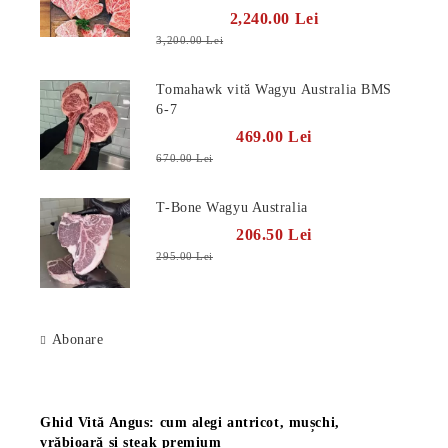
2,240.00 Lei
3,200.00 Lei
Tomahawk vită Wagyu Australia BMS
6-7
469.00 Lei
670.00 Lei
T-Bone Wagyu Australia
206.50 Lei
295.00 Lei
Abonare
Știri
Ghid Vită Angus: cum alegi antricot, mușchi,
vrăbioară și steak premium