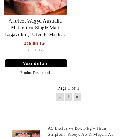
Antricot Wagyu Australia
Maturat cu Single Malt
Lagavulin și Ulei de Măsline
- 30 zile
476.00 Lei
680.00 Lei
Vezi detalii
Produs Disponibil
Page 1 of 1
«
»
1
E TRANSPORT
DUCERE 30%
Produse Noi
A5 Exclusive Box 3 kg – Hida
Striploin, Ribeye A5 & Mușchi A5