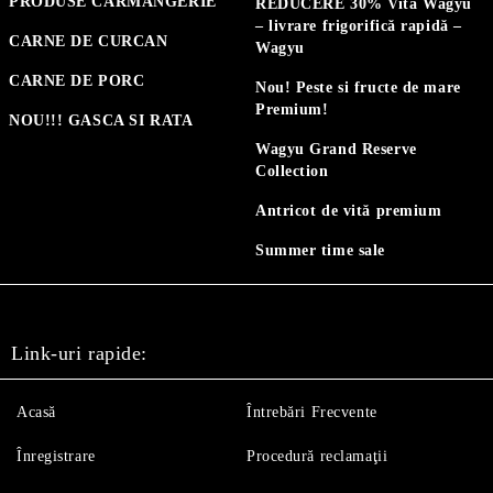
PRODUSE CARMANGERIE
REDUCERE 30% Vită Wagyu
– livrare frigorifică rapidă –
CARNE DE CURCAN
Wagyu
CARNE DE PORC
Nou! Peste si fructe de mare
Premium!
NOU!!! GASCA SI RATA
Wagyu Grand Reserve
Collection
Antricot de vită premium
Summer time sale
Link-uri rapide:
Acasă
Întrebări Frecvente
Înregistrare
Procedură reclamaţii