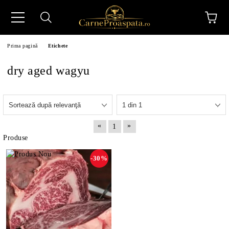
Prima pagină
Etichete
dry aged wagyu
N
«
»
1
Produse
-30%