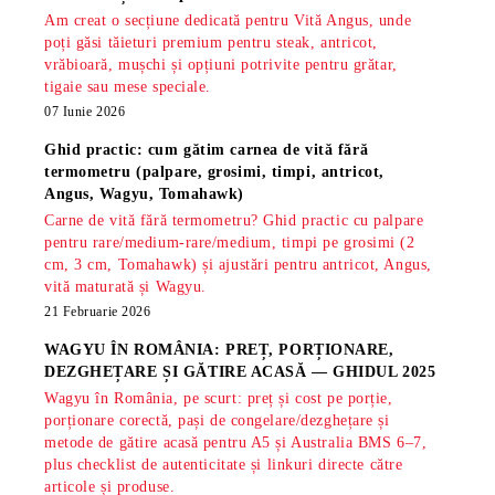
Am creat o secțiune dedicată pentru Vită Angus, unde
poți găsi tăieturi premium pentru steak, antricot,
vrăbioară, mușchi și opțiuni potrivite pentru grătar,
tigaie sau mese speciale.
07 Iunie 2026
Ghid practic: cum gătim carnea de vită fără
termometru (palpare, grosimi, timpi, antricot,
Angus, Wagyu, Tomahawk)
Carne de vită fără termometru? Ghid practic cu palpare
pentru rare/medium-rare/medium, timpi pe grosimi (2
cm, 3 cm, Tomahawk) și ajustări pentru antricot, Angus,
vită maturată și Wagyu.
21 Februarie 2026
WAGYU ÎN ROMÂNIA: PREȚ, PORȚIONARE,
DEZGHEȚARE ȘI GĂTIRE ACASĂ — GHIDUL 2025
Wagyu în România, pe scurt: preț și cost pe porție,
porționare corectă, pași de congelare/dezghețare și
metode de gătire acasă pentru A5 și Australia BMS 6–7,
plus checklist de autenticitate și linkuri directe către
articole și produse.