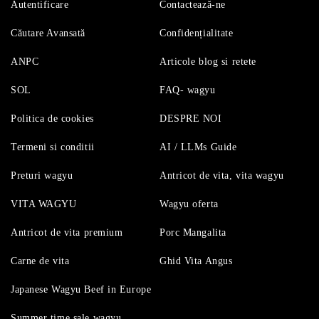
Autentificare
Contactează-ne
Căutare Avansată
Confidențialitate
ANPC
Articole blog si retete
SOL
FAQ- wagyu
Politica de cookies
DESPRE NOI
Termeni si conditii
AI / LLMs Guide
Preturi wagyu
Antricot de vita, vita wagyu
VITA WAGYU
Wagyu oferta
Antricot de vita premium
Porc Mangalita
Carne de vita
Ghid Vita Angus
Japanese Wagyu Beef in Europe
Summer time sale wagyu