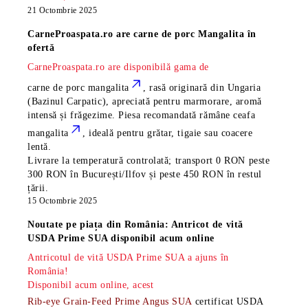
21 Octombrie 2025
CarneProaspata.ro are
carne de porc Mangalita
în
ofertă
CarneProaspata.ro are disponibilă gama de
carne de porc mangalita
, rasă
originară din Ungaria
(Bazinul Carpatic), apreciată pentru marmorare, aromă
intensă și frăgezime. Piesa recomandată rămâne
ceafa
mangalita
, ideală pentru grătar, tigaie sau coacere
lentă.
Livrare la temperatură controlată; transport 0 RON peste
300 RON în București/Ilfov și peste 450 RON în restul
țării.
15 Octombrie 2025
Noutate pe piața din România: Antricot de vită
USDA Prime SUA disponibil acum online
Antricotul de vită USDA Prime SUA a ajuns în
România!
Disponibil acum online, acest
Rib-eye Grain-Feed Prime Angus SUA
certificat USDA