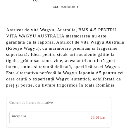
Cod:
950000001-4
Antricot de vită Wagyu, Australia, BMS 4-5 PENTRU
VITA WAGYU AUSTRALIA marmorarea nu este
garantata ca la Japonia. Antricot de vită Wagyu Australia
(Ribeye Wagyu), cu marmorare premium și frăgezime
superioară. Ideal pentru steak-uri suculente gătite la
tigaie, grătar sau sous-vide, acest antricot oferă gust
intens, untos și textură delicată, specifică rasei Wagyu.
Este alternativa perfectă la Wagyu Japonia A5 pentru cei
care caută o experiență Wagyu autentică, echilibrată ca
preț și porție, cu livrare frigorifică în toată România.
Costuri de livrare estimative
începe la
65.00 Lei