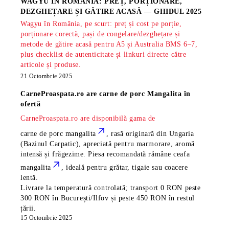
WAGYU ÎN ROMÂNIA: PREȚ, PORȚIONARE,
DEZGHEȚARE ȘI GĂTIRE ACASĂ — GHIDUL 2025
Wagyu în România, pe scurt: preț și cost pe porție,
porționare corectă, pași de congelare/dezghețare și
metode de gătire acasă pentru A5 și Australia BMS 6–7,
plus checklist de autenticitate și linkuri directe către
articole și produse.
21 Octombrie 2025
CarneProaspata.ro are
carne de porc Mangalita
în
ofertă
CarneProaspata.ro are disponibilă gama de
carne de porc mangalita
, rasă
originară din Ungaria
(Bazinul Carpatic), apreciată pentru marmorare, aromă
intensă și frăgezime. Piesa recomandată rămâne
ceafa
mangalita
, ideală pentru grătar, tigaie sau coacere
lentă.
Livrare la temperatură controlată; transport 0 RON peste
300 RON în București/Ilfov și peste 450 RON în restul
țării.
15 Octombrie 2025