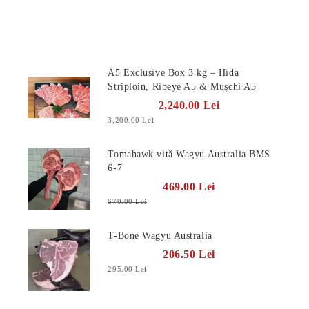
Produse Noi
A5 Exclusive Box 3 kg – Hida
Striploin, Ribeye A5 & Mușchi A5
2,240.00 Lei
3,200.00 Lei
Tomahawk vită Wagyu Australia BMS
6-7
469.00 Lei
670.00 Lei
T-Bone Wagyu Australia
206.50 Lei
295.00 Lei