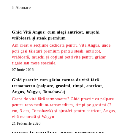
Abonare
Știri
Ghid Vită Angus: cum alegi antricot, mușchi,
vrăbioară și steak premium
Am creat o secțiune dedicată pentru Vită Angus, unde
poți găsi tăieturi premium pentru steak, antricot,
vrăbioară, mușchi și opțiuni potrivite pentru grătar,
tigaie sau mese speciale.
07 Iunie 2026
Ghid practic: cum gătim carnea de vită fără
termometru (palpare, grosimi, timpi, antricot,
Angus, Wagyu, Tomahawk)
Carne de vită fără termometru? Ghid practic cu palpare
pentru rare/medium-rare/medium, timpi pe grosimi (2
cm, 3 cm, Tomahawk) și ajustări pentru antricot, Angus,
vită maturată și Wagyu.
21 Februarie 2026