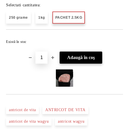
Selectati cantitatea:
250 grame
1kg
PACHET 2.5KG
Îmi doresc
Există în stoc
antricot de vita
ANTRICOT DE VITA
antricot de vita wagyu
antricot wagyu