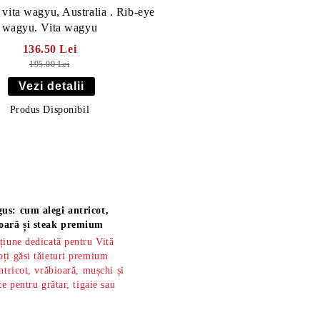
 vita wagyu, Australia . Rib-eye
wagyu. Vita wagyu
136.50 Lei
195.00 Lei
Vezi detalii
Produs Disponibil
us: cum alegi antricot,
oară și steak premium
țiune dedicată pentru Vită
ți găsi tăieturi premium
ntricot, vrăbioară, mușchi și
te pentru grătar, tigaie sau