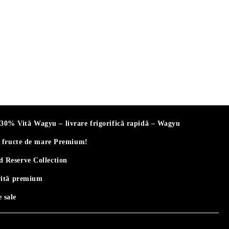
% Vită Wagyu – livrare frigorifică rapidă – Wagyu
i fructe de mare Premium!
 Reserve Collection
vită premium
 sale