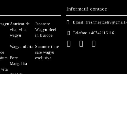
Informatii contact:
Email:
freshmeatdeliv@gmail
wagyu
Antricot de
Japanese
vita, vita
Wagyu Beef
Telefon:
+40742116116
wagyu
in Europe
Wagyu oferta
Summer time
 de
sale wagyu
mium
Porc
exclusive
Mangalita
 vita
Ghid Vita
Angus
politica de confidentialitate