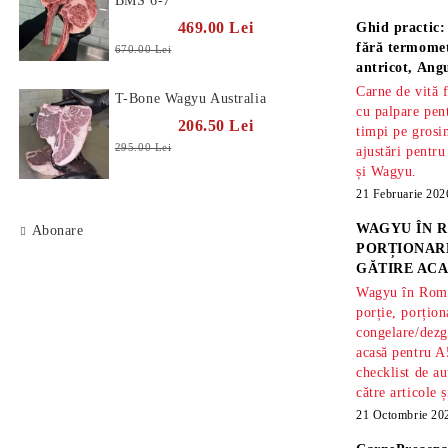
BMS 6-7
469.00 Lei
Ghid practic:
fără termomet
670.00 Lei
antricot, An
Carne de vită 
T-Bone Wagyu Australia
cu palpare pe
206.50 Lei
timpi pe gros
295.00 Lei
ajustări pentru
și Wagyu.
21 Februarie 202
WAGYU ÎN R
Abonare
PORȚIONARE
GĂTIRE ACA
Wagyu în Român
porție, porțion
congelare/dezg
acasă pentru A
checklist de au
către articole 
21 Octombrie 20