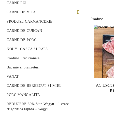
CARNE PUI
CARNE DE VITA
Produse
PREMIUM BEEF STEAK
PRODUSE CARMANGERIE
VITA ROMANEASCA
CARNE DE CURCAN
VITA WAGYU
CARNE DE PORC
Vită Angus Premium
NOU!!! GASCA SI RATA
Produse Traditionale
Bacanie si branzeturi
VANAT
A5 Exclus
CARNE DE BERBECUT SI MIEL
R
PORC MANGALITA
REDUCERE 30% Vită Wagyu – livrare
frigorifică rapidă – Wagyu