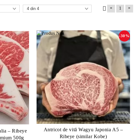
«
»
1
-30%
Antricot de vită Wagyu Japonia A5 –
lia – Ribeye
Ribeye (similar Kobe)
emium 500g