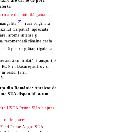
ta.ro are
carne de porc
ofertă
.ro are disponibilă gama de
mangalita
, rasă
originară
azinul Carpatic), apreciată
re, aromă intensă și
esa recomandată rămâne
ceafa
ideală pentru grătar, tigaie sau
eratură controlată; transport 0
 RON în București/Ilfov și
n restul țării.
25
ața din România: Antricot de
ime SUA disponibil acum
 vită USDA Prime SUA a ajuns
m online, acest
-Feed Prime Angus SUA