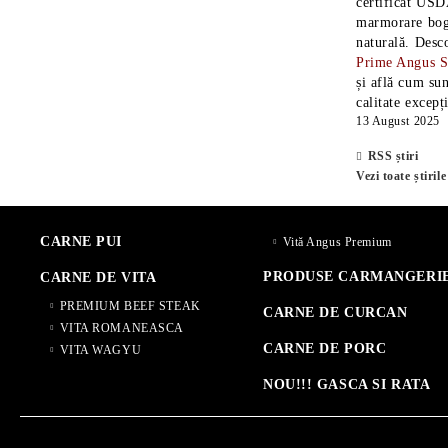
certificat USD
marmorare boga
naturală. Desc
Prime Angus 
și află cum sun
calitate excepț
13 August 2025
RSS știri
Vezi toate știrile
CARNE PUI
Vită Angus Premium
PRODUSE CARMANGERI
CARNE DE VITA
PREMIUM BEEF STEAK
CARNE DE CURCAN
VITA ROMANEASCA
CARNE DE PORC
VITA WAGYU
NOU!!! GASCA SI RATA