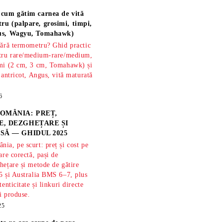
 cum gătim carnea de vită
ru (palpare, grosimi, timpi,
gus, Wagyu, Tomahawk)
fără termometru? Ghid practic
ntru rare/medium-rare/medium,
imi (2 cm, 3 cm, Tomahawk) și
 antricot, Angus, vită maturată
6
OMÂNIA: PREȚ,
, DEZGHEȚARE ȘI
SĂ — GHIDUL 2025
ia, pe scurt: preț și cost pe
are corectă, pași de
hețare și metode de gătire
5 și Australia BMS 6–7, plus
tenticitate și linkuri directe
și produse.
25