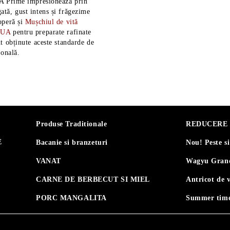
A Prime impresionează prin
tă, gust intens și frăgezime
operă și
Mușchiul de vită
SUA
pentru preparate rafinate
t obținute aceste standarde de
ională.
Produse Traditionale
REDUCERE 30
E
Bacanie si branzeturi
Nou! Peste s
VANAT
Wagyu Grand
CARNE DE BERBECUT SI MIEL
Antricot de 
PORC MANGALITA
Summer time