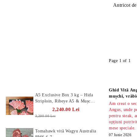
Antricot de
Page 1 of 1
Produse Noi
Știri
Ghid Vită Ang
A5 Exclusive Box 3 kg – Hida
mușchi, vrăbi
Striploin, Ribeye A5 & Mușchi
Am creat o sec
A5
2,240.00 Lei
Angus, unde po
pentru steak, a
3,200.00 Lei
opțiuni potrivi
mese speciale.
Tomahawk vită Wagyu Australia
07 Iunie 2026