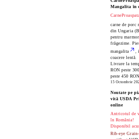
CarneProaspa
Mangalita
în 
CarneProaspata
carne de porc 
din Ungaria
(B
pentru marmora
frăgezime. Pi
mangalita
, 
coacere lentă.
Livrare la temp
RON peste 300
peste 450 RON î
15 Octombrie 20
Noutate pe pi
vită USDA Pr
online
Antricotul de
în România!
Disponibil acu
Rib-eye Grain