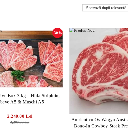
-30%
ive Box 3 kg – Hida Striploin,
ibeye A5 & Mușchi A5
2,240.00 Lei
Antricot cu Os Wagyu Austra
3,200.00 Lei
Bone-In Cowboy Steak Pr