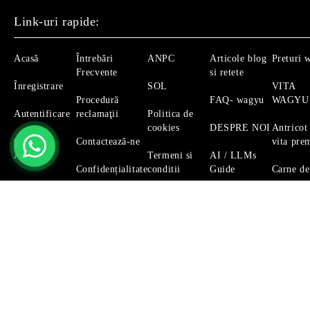
Link-uri rapide:
Acasă
Întrebări
ANPC
Articole blog
Preturi 
Frecvente
si retete
Înregistrare
SOL
VITA
Procedură
FAQ- wagyu
WAGYU
Autentificare
reclamaţii
Politica de
cookies
DESPRE NOI
Antricot
Căutare
Contactează-ne
vita pre
Avansată
Termeni si
AI / LLMs
Confidențialitate
conditii
Guide
Carne de
Magazinul nostru respecta 100% prevederile GDPR.
Citeste 
GDPR