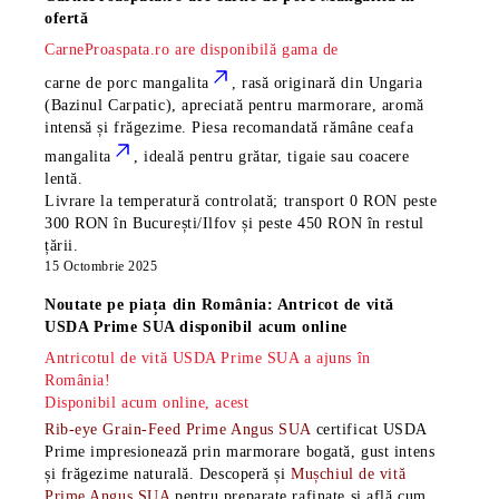
ofertă
CarneProaspata.ro are disponibilă gama de
carne de porc mangalita
, rasă
originară din Ungaria
(Bazinul Carpatic), apreciată pentru marmorare, aromă
intensă și frăgezime. Piesa recomandată rămâne
ceafa
mangalita
, ideală pentru grătar, tigaie sau coacere
lentă.
Livrare la temperatură controlată; transport 0 RON peste
300 RON în București/Ilfov și peste 450 RON în restul
țării.
15 Octombrie 2025
Noutate pe piața din România: Antricot de vită
USDA Prime SUA disponibil acum online
Antricotul de vită USDA Prime SUA a ajuns în
România!
Disponibil acum online, acest
Rib-eye Grain-Feed Prime Angus SUA
certificat USDA
Prime impresionează prin marmorare bogată, gust intens
și frăgezime naturală. Descoperă și
Mușchiul de vită
Prime Angus SUA
pentru preparate rafinate și află cum