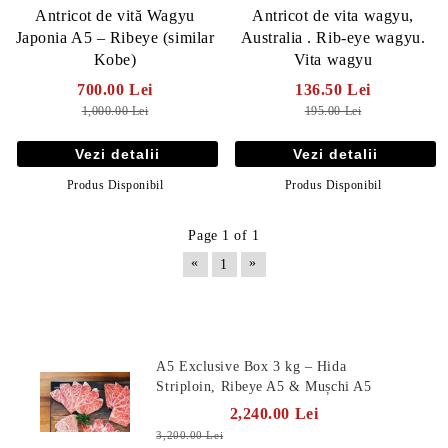
Antricot de vită Wagyu
Antricot de vita wagyu,
Japonia A5 – Ribeye (similar
Australia . Rib-eye wagyu.
Kobe)
Vita wagyu
700.00 Lei
136.50 Lei
1,000.00 Lei
195.00 Lei
Vezi detalii
Vezi detalii
Produs Disponibil
Produs Disponibil
Page 1 of 1
«
»
1
Produse Noi
A5 Exclusive Box 3 kg – Hida
Striploin, Ribeye A5 & Mușchi A5
2,240.00 Lei
3,200.00 Lei