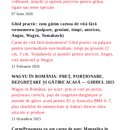
vrăbioară, mușchi și opțiuni potrivite pentru grătar,
tigaie sau mese speciale.
07 Iunie 2026
Ghid practic: cum gătim carnea de vită fără
termometru (palpare, grosimi, timpi, antricot,
Angus, Wagyu, Tomahawk)
Carne de vită fără termometru? Ghid practic cu palpare
pentru rare/medium-rare/medium, timpi pe grosimi (2
cm, 3 cm, Tomahawk) și ajustări pentru antricot, Angus,
vită maturată și Wagyu.
21 Februarie 2026
WAGYU ÎN ROMÂNIA: PREȚ, PORȚIONARE,
DEZGHEȚARE ȘI GĂTIRE ACASĂ — GHIDUL 2025
Wagyu în România, pe scurt: preț și cost pe porție,
porționare corectă, pași de congelare/dezghețare și
metode de gătire acasă pentru A5 și Australia BMS 6–7,
plus checklist de autenticitate și linkuri directe către
articole și produse.
21 Octombrie 2025
CarneProaspata.ro are
carne de porc Mangalita
în