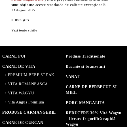
sunt obținute aceste standarde de calitate excepțională.
13 August 2025
RSS știri
Vezi toate știrile
CARNE PUI
Produse Traditionale
CARNE DE VITA
Bacanie si branzeturi
PREMIUM BEEF STEAK
VANAT
VITA ROMANEASCA
CARNE DE BERBECUT SI
MIEL
VITA WAGYU
Vită Angus Premium
PORC MANGALITA
PRODUSE CARMANGERIE
REDUCERE 30% Vită Wagyu
– livrare frigorifică rapidă –
CARNE DE CURCAN
Wagyu