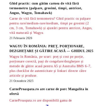
Ghid practic: cum gătim carnea de vită fără
termometru (palpare, grosimi, timpi, antricot,
Angus, Wagyu, Tomahawk)
Carne de vită fără termometru? Ghid practic cu palpare
pentru rare/medium-rare/medium, timpi pe grosimi (2
cm, 3 cm, Tomahawk) și ajustări pentru antricot, Angus,
vită maturată și Wagyu.
21 Februarie 2026
WAGYU ÎN ROMÂNIA: PREȚ, PORȚIONARE,
DEZGHEȚARE ȘI GĂTIRE ACASĂ — GHIDUL 2025
Wagyu în România, pe scurt: preț și cost pe porție,
porționare corectă, pași de congelare/dezghețare și
metode de gătire acasă pentru A5 și Australia BMS 6–7,
plus checklist de autenticitate și linkuri directe către
articole și produse.
21 Octombrie 2025
CarneProaspata.ro are
carne de porc Mangalita
în
ofertă
CarneProaspata.ro are disponibilă gama de