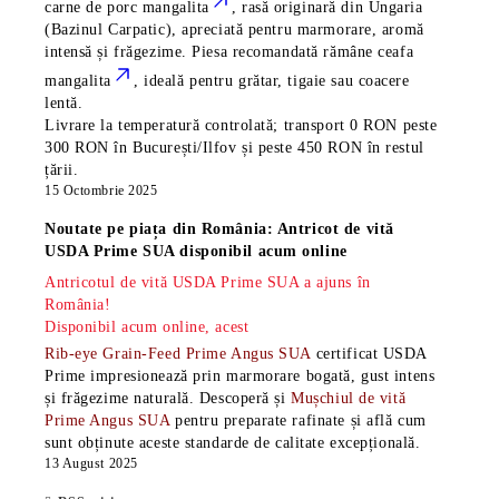
carne de porc mangalita
, rasă
originară din Ungaria
(Bazinul Carpatic), apreciată pentru marmorare, aromă
intensă și frăgezime. Piesa recomandată rămâne
ceafa
mangalita
, ideală pentru grătar, tigaie sau coacere
lentă.
Livrare la temperatură controlată; transport 0 RON peste
300 RON în București/Ilfov și peste 450 RON în restul
țării.
15 Octombrie 2025
Noutate pe piața din România: Antricot de vită
USDA Prime SUA disponibil acum online
Antricotul de vită USDA Prime SUA a ajuns în
România!
Disponibil acum online, acest
Rib-eye Grain-Feed Prime Angus SUA
certificat USDA
Prime impresionează prin marmorare bogată, gust intens
și frăgezime naturală. Descoperă și
Mușchiul de vită
Prime Angus SUA
pentru preparate rafinate și află cum
sunt obținute aceste standarde de calitate excepțională.
13 August 2025