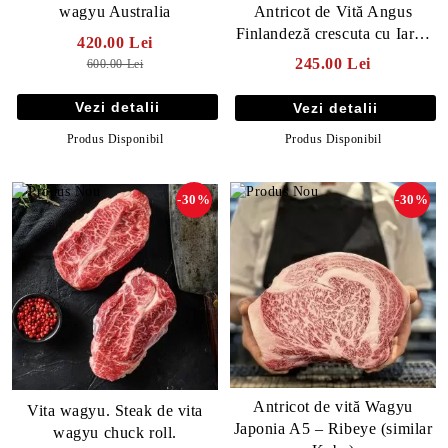
Antricot de Vită Angus
wagyu Australia
Finlandeză crescuta cu Iarbă
420.00 Lei
și Ciocolată
245.00 Lei
600.00 Lei
Vezi detalii
Vezi detalii
Produs Disponibil
Produs Disponibil
-30%
-30%
Antricot de vită Wagyu
Vita wagyu. Steak de vita
Japonia A5 – Ribeye (similar
wagyu chuck roll.