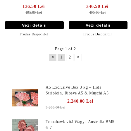
136.50 Lei
346.50 Lei
195.00 Lei
495.00 Lei
Vezi detalii
Vezi detalii
Produs Disponibil
Produs Disponibil
Page 1 of 2
«
»
1
2
Produse Noi
A5 Exclusive Box 3 kg – Hida
Striploin, Ribeye A5 & Mușchi A5
2,240.00 Lei
3,200.00 Lei
Tomahawk vită Wagyu Australia BMS
6-7