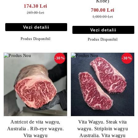
Kobe)
174.30 Lei
700.00 Lei
249.00 Lei
1,000.00 Lei
Vezi detalii
Vezi detalii
Produs Disponibil
Produs Disponibil
-30%
-30%
Antricot de vita wagyu,
Vita Wagyu. Steak vita
Australia . Rib-eye wagyu.
wagyu. Striploin wagyu
Vita wagyu
Australia. Vita wagyu