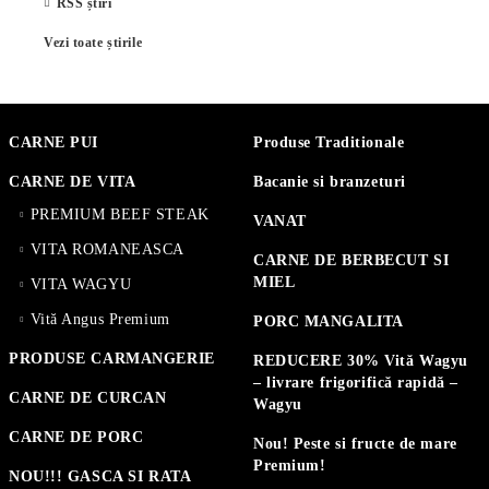
RSS știri
Vezi toate știrile
CARNE PUI
Produse Traditionale
CARNE DE VITA
Bacanie si branzeturi
PREMIUM BEEF STEAK
VANAT
VITA ROMANEASCA
CARNE DE BERBECUT SI
MIEL
VITA WAGYU
Vită Angus Premium
PORC MANGALITA
PRODUSE CARMANGERIE
REDUCERE 30% Vită Wagyu
– livrare frigorifică rapidă –
CARNE DE CURCAN
Wagyu
CARNE DE PORC
Nou! Peste si fructe de mare
Premium!
NOU!!! GASCA SI RATA