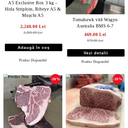
A5 Exclusive Box 3 kg –
Hida Striploin, Ribeye A5 &
Mușchi A5
Tomahawk vită Wagyu
Australia BMS 6-7
2,240.00 Lei
3,200.00 Lei
469.00 Lei
670.00 Lei
Vezi detalii
Produs Disponibil
Produs Disponibil
-30%
-30%
E TRANSPORT
DUCERE 30%