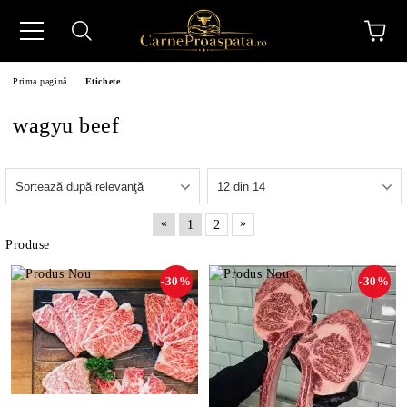
Prima pagină
Etichete
wagyu beef
N
«
»
1
2
Produse
-30%
-30%