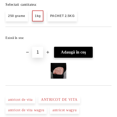
Selectati cantitatea:
250 grame
1kg
PACHET 2.5KG
Îmi doresc
Există în stoc
antricot de vita
ANTRICOT DE VITA
antricot de vita wagyu
antricot wagyu