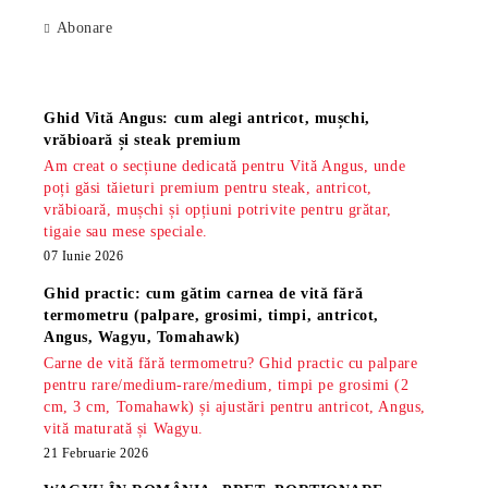
Abonare
Știri
Ghid Vită Angus: cum alegi antricot, mușchi,
vrăbioară și steak premium
Am creat o secțiune dedicată pentru Vită Angus, unde
poți găsi tăieturi premium pentru steak, antricot,
vrăbioară, mușchi și opțiuni potrivite pentru grătar,
tigaie sau mese speciale.
07 Iunie 2026
Ghid practic: cum gătim carnea de vită fără
termometru (palpare, grosimi, timpi, antricot,
Angus, Wagyu, Tomahawk)
Carne de vită fără termometru? Ghid practic cu palpare
pentru rare/medium-rare/medium, timpi pe grosimi (2
cm, 3 cm, Tomahawk) și ajustări pentru antricot, Angus,
vită maturată și Wagyu.
21 Februarie 2026