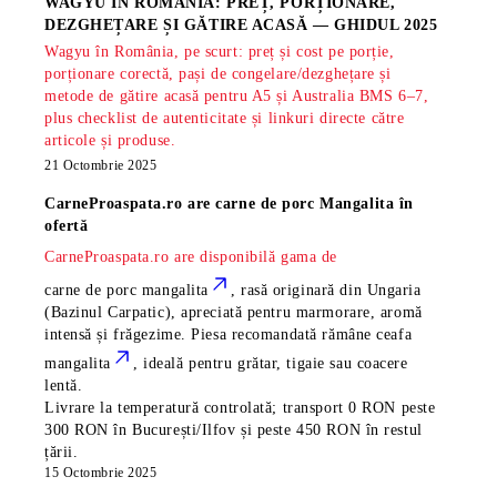
WAGYU ÎN ROMÂNIA: PREȚ, PORȚIONARE,
DEZGHEȚARE ȘI GĂTIRE ACASĂ — GHIDUL 2025
Wagyu în România, pe scurt: preț și cost pe porție,
porționare corectă, pași de congelare/dezghețare și
metode de gătire acasă pentru A5 și Australia BMS 6–7,
plus checklist de autenticitate și linkuri directe către
articole și produse.
21 Octombrie 2025
CarneProaspata.ro are
carne de porc Mangalita
în
ofertă
CarneProaspata.ro are disponibilă gama de
carne de porc mangalita
, rasă
originară din Ungaria
(Bazinul Carpatic), apreciată pentru marmorare, aromă
intensă și frăgezime. Piesa recomandată rămâne
ceafa
mangalita
, ideală pentru grătar, tigaie sau coacere
lentă.
Livrare la temperatură controlată; transport 0 RON peste
300 RON în București/Ilfov și peste 450 RON în restul
țării.
15 Octombrie 2025