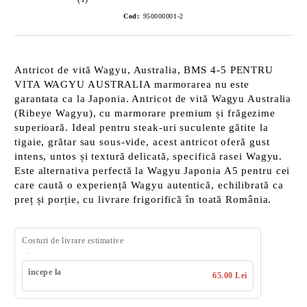
Cod:
950000001-2
Antricot de vită Wagyu, Australia, BMS 4-5 PENTRU
VITA WAGYU AUSTRALIA marmorarea nu este
garantata ca la Japonia. Antricot de vită Wagyu Australia
(Ribeye Wagyu), cu marmorare premium și frăgezime
superioară. Ideal pentru steak-uri suculente gătite la
tigaie, grătar sau sous-vide, acest antricot oferă gust
intens, untos și textură delicată, specifică rasei Wagyu.
Este alternativa perfectă la Wagyu Japonia A5 pentru cei
care caută o experiență Wagyu autentică, echilibrată ca
preț și porție, cu livrare frigorifică în toată România.
Costuri de livrare estimative
începe la
65.00 Lei