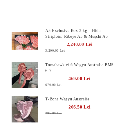
Produse Noi
A5 Exclusive Box 3 kg – Hida
Striploin, Ribeye A5 & Mușchi A5
2,240.00 Lei
3,200.00 Lei
Tomahawk vită Wagyu Australia BMS
6-7
469.00 Lei
670.00 Lei
T-Bone Wagyu Australia
206.50 Lei
295.00 Lei