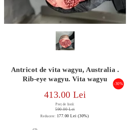
Antricot de vita wagyu, Australia .
Rib-eye wagyu. Vita wagyu
-30%
413.00 Lei
E TRANSPORT
Preț de listă:
DUCERE 30%
590.00 Lei
177.00 Lei (30%)
Reducere:
(1)