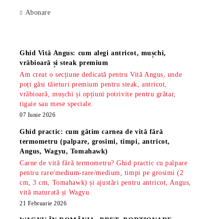
Abonare
Știri
Ghid Vită Angus: cum alegi antricot, mușchi,
vrăbioară și steak premium
Am creat o secțiune dedicată pentru Vită Angus, unde
poți găsi tăieturi premium pentru steak, antricot,
vrăbioară, mușchi și opțiuni potrivite pentru grătar,
tigaie sau mese speciale.
07 Iunie 2026
Ghid practic: cum gătim carnea de vită fără
termometru (palpare, grosimi, timpi, antricot,
Angus, Wagyu, Tomahawk)
Carne de vită fără termometru? Ghid practic cu palpare
pentru rare/medium-rare/medium, timpi pe grosimi (2
cm, 3 cm, Tomahawk) și ajustări pentru antricot, Angus,
vită maturată și Wagyu.
21 Februarie 2026