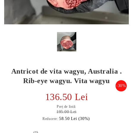
Antricot de vita wagyu, Australia .
Rib-eye wagyu. Vita wagyu
-30%
136.50 Lei
E TRANSPORT
Preț de listă:
DUCERE 30%
195.00 Lei
58.50 Lei (30%)
Reducere:
(1)