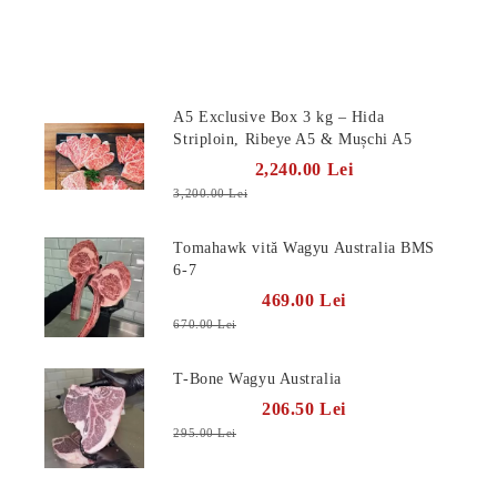
Produse Noi
A5 Exclusive Box 3 kg – Hida
Striploin, Ribeye A5 & Mușchi A5
2,240.00 Lei
3,200.00 Lei
Tomahawk vită Wagyu Australia BMS
6-7
469.00 Lei
670.00 Lei
T-Bone Wagyu Australia
206.50 Lei
295.00 Lei