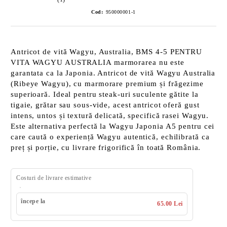
Cod:
950000001-1
Antricot de vită Wagyu, Australia, BMS 4-5 PENTRU
VITA WAGYU AUSTRALIA marmorarea nu este
garantata ca la Japonia. Antricot de vită Wagyu Australia
(Ribeye Wagyu), cu marmorare premium și frăgezime
superioară. Ideal pentru steak-uri suculente gătite la
tigaie, grătar sau sous-vide, acest antricot oferă gust
intens, untos și textură delicată, specifică rasei Wagyu.
Este alternativa perfectă la Wagyu Japonia A5 pentru cei
care caută o experiență Wagyu autentică, echilibrată ca
preț și porție, cu livrare frigorifică în toată România.
Costuri de livrare estimative
începe la
65.00 Lei