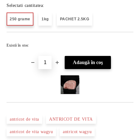
Selectati cantitatea:
250 grame
1kg
PACHET 2.5KG
Îmi doresc
Există în stoc
antricot de vita
ANTRICOT DE VITA
antricot de vita wagyu
antricot wagyu