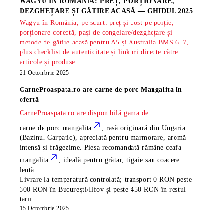
WAGYU ÎN ROMÂNIA: PREȚ, PORȚIONARE,
DEZGHEȚARE ȘI GĂTIRE ACASĂ — GHIDUL 2025
Wagyu în România, pe scurt: preț și cost pe porție,
porționare corectă, pași de congelare/dezghețare și
metode de gătire acasă pentru A5 și Australia BMS 6–7,
plus checklist de autenticitate și linkuri directe către
articole și produse.
21 Octombrie 2025
CarneProaspata.ro are
carne de porc Mangalita
în
ofertă
CarneProaspata.ro are disponibilă gama de
carne de porc mangalita
, rasă
originară din Ungaria
(Bazinul Carpatic), apreciată pentru marmorare, aromă
intensă și frăgezime. Piesa recomandată rămâne
ceafa
mangalita
, ideală pentru grătar, tigaie sau coacere
lentă.
Livrare la temperatură controlată; transport 0 RON peste
300 RON în București/Ilfov și peste 450 RON în restul
țării.
15 Octombrie 2025