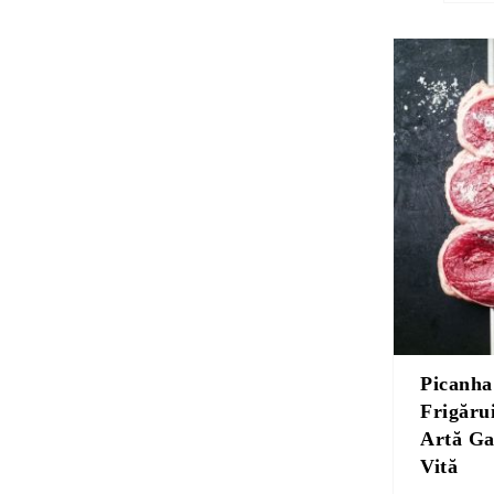
Picanha
Frigăru
Artă Ga
Vită