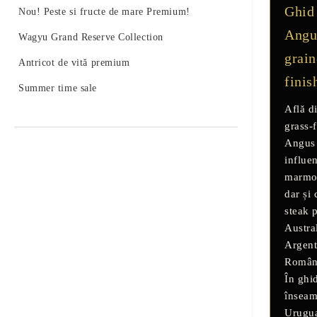
Ghid
Nou! Peste si fructe de mare Premium!
Angus
Wagyu Grand Reserve Collection
grain
Antricot de vită premium
finis
Summer time sale
Află d
grass-
Angus 
influe
marmor
dar și 
steak
Austra
Argent
Român
În ghi
însea
Urugua