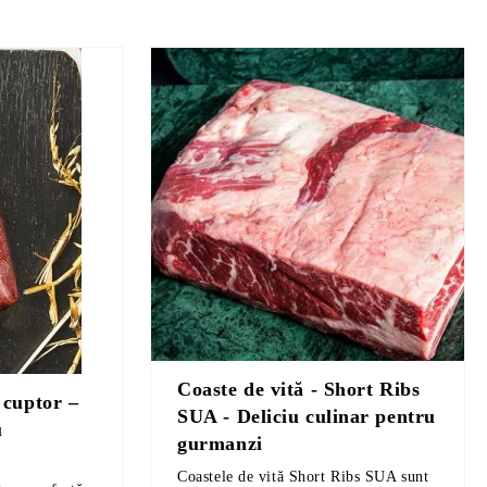
Coaste de vită - Short Ribs
 cuptor –
SUA - Deliciu culinar pentru
u
gurmanzi
Coastele de vită Short Ribs SUA sunt