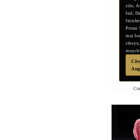
zile
,
A
fed
,
De
finish
Prime
mai bun
ribeye,
mușchi
Cite
Ang
Cit