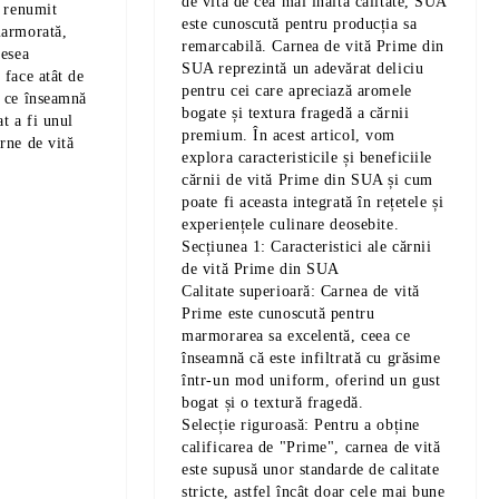
de vită de cea mai înaltă calitate, SUA
e renumit
este cunoscută pentru producția sa
marmorată,
remarcabilă. Carnea de vită Prime din
desea
SUA reprezintă un adevărat deliciu
 face atât de
pentru cei care apreciază aromele
ă ce înseamnă
bogate și textura fragedă a cărnii
t a fi unul
premium. În acest articol, vom
rne de vită
explora caracteristicile și beneficiile
cărnii de vită Prime din SUA și cum
poate fi aceasta integrată în rețetele și
experiențele culinare deosebite.
Secțiunea 1: Caracteristici ale cărnii
de vită Prime din SUA
Calitate superioară: Carnea de vită
Prime este cunoscută pentru
marmorarea sa excelentă, ceea ce
înseamnă că este infiltrată cu grăsime
într-un mod uniform, oferind un gust
bogat și o textură fragedă.
Selecție riguroasă: Pentru a obține
calificarea de "Prime", carnea de vită
este supusă unor standarde de calitate
stricte, astfel încât doar cele mai bune