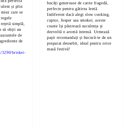
tura perfectă
bucăți generoase de carne fragedă,
culent și plin
perfecte pentru gătirea lentă.
 miez care se
Indiferent dacă alegi slow cooking,
 regele
cuptor, Josper sau smoker, aceste
rețetă simplă,
coaste își păstrează suculența și
m să obții un
dezvoltă o aromă intensă. Urmează
taurantele de
pașii recomandați și bucură-te de un
ngrediente de
preparat deosebit, ideal pentru orice
masă festivă!
t/3290/brisket-