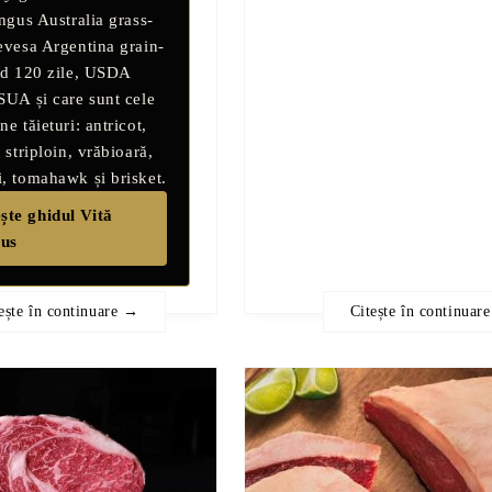
ngus Australia grass-
vesa Argentina grain-
ed 120 zile
,
USDA
 SUA
și care sunt cele
e tăieturi: antricot,
 striploin, vrăbioară,
, tomahawk și brisket.
ște ghidul Vită
us
ește în continuare →
Citește în continuar