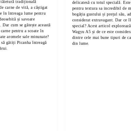
tăietură tradițională
delicatesă cu totul specială. Est
de carne de vită, a câștigat
pentru textura sa incredibil de 
te în întreaga lume pentru
bogăția gustului și prețul său, a
deosebită și savoare
considerat extravagant. Dar ce îl
ă. Dar cum se gătește această
special? Acest articol exploreaz
 carne pentru a scoate în
Wagyu A5 și de ce este considera
oate aromele sale minunate?
dintre cele mai bune tipuri de ca
 să gătiți Picanha întreagă
din lume.
ărui.