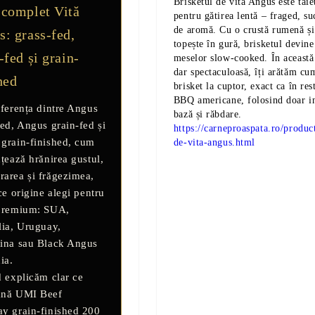
Brisketul de vită Angus este tăie
 complet Vită
pentru gătirea lentă – fraged, su
de aromă. Cu o crustă rumenă și
: grass-fed,
topește în gură, brisketul devine
-fed și grain-
meselor slow-cooked. În această 
dar spectaculoasă, îți arătăm cu
hed
brisket la cuptor, exact ca în res
BBQ americane, folosind doar i
iferența dintre
Angus
bază și răbdare.
fed
,
Angus grain-fed
și
https://carneproaspata.ro/produc
grain-finished
, cum
de-vita-angus.html
nțează hrănirea gustul,
area și frăgezimea,
ce origine alegi pentru
 premium:
SUA,
lia, Uruguay,
ina
sau
Black Angus
ia
.
d explicăm clar ce
mnă
UMI Beef
y grain-finished 200