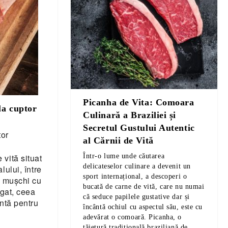
Picanha de Vita: Comoara
la cuptor
Culinară a Braziliei și
Secretul Gustului Autentic
tor
al Cărnii de Vită
Într-o lume unde căutarea
vită situat
delicateselor culinare a devenit un
lului, între
sport internațional, a descoperi o
n mușchi cu
bucată de carne de vită, care nu numai
ogat, ceea
că seduce papilele gustative dar și
entă pentru
încântă ochiul cu aspectul său, este cu
adevărat o comoară. Picanha, o
tăietură tradițională braziliană de