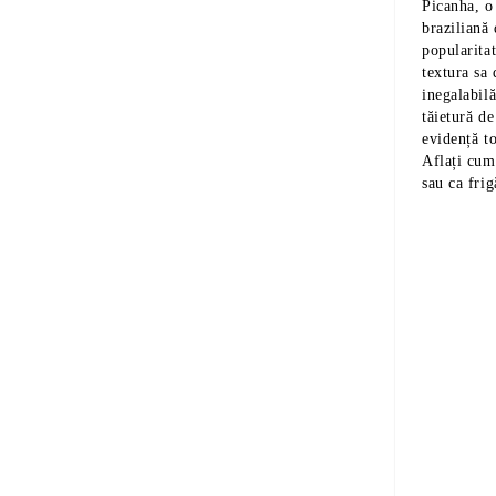
Picanha, o 
braziliană 
popularita
textura sa 
inegalabil
tăietură de
evidență t
Aflați cum
sau ca frig