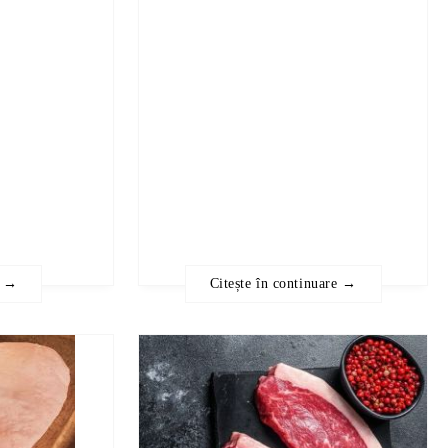
e →
Citește în continuare →