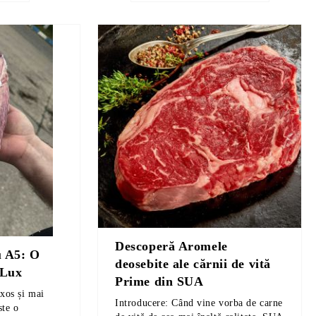
Descoperă Aromele
u A5: O
deosebite ale cărnii de vită
 Lux
Prime din SUA
xos și mai
Introducere: Când vine vorba de carne
ste o