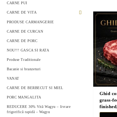
CARNE PUI
CARNE DE VITA
PREMIUM BEEF STEAK
PRODUSE CARMANGERIE
VITA ROMANEASCA
CARNE DE CURCAN
VITA WAGYU
CARNE DE PORC
Vită Angus Premium
NOU!!! GASCA SI RATA
Produse Traditionale
Bacanie si branzeturi
VANAT
CARNE DE BERBECUT SI MIEL
Ghid co
PORC MANGALITA
grass-fe
finished
REDUCERE 30% Vită Wagyu – livrare
frigorifică rapidă – Wagyu