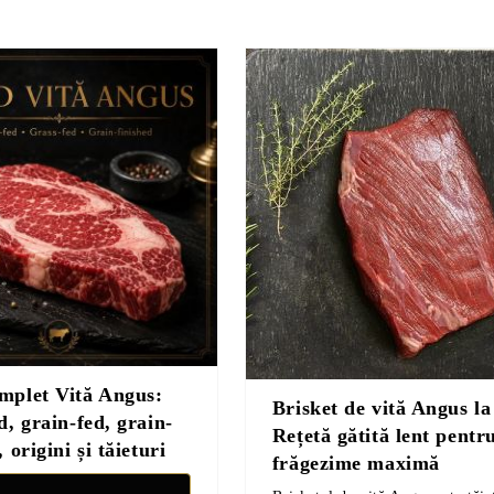
mplet Vită Angus:
Brisket de vită Angus la
d, grain-fed, grain-
Rețetă gătită lent pentr
, origini și tăieturi
frăgezime maximă