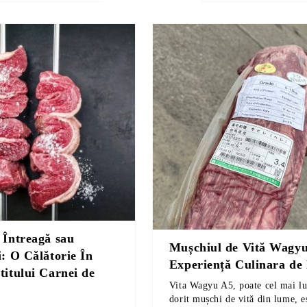
 Întreagă sau
Mușchiul de Vită Wagy
i: O Călătorie În
Experiență Culinara de
titului Carnei de
Vita Wagyu A5, poate cel mai lu
dorit mușchi de vită din lume, e