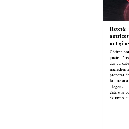
Rețetă:
antricot
unt și u
Gătirea ant
poate păre
dar cu câte
ingrediente
preparat d
la tine aca
alegerea co
gătire și 
de unt și u