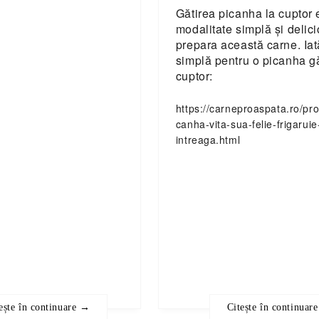
Gătirea picanha la cuptor 
modalitate simplă și delic
prepara această carne. Iat
simplă pentru o picanha gă
cuptor:
https://carneproaspata.ro/pr
canha-vita-sua-felie-frigarui
intreaga.html
ește în continuare →
Citește în continuar