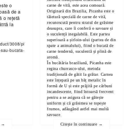
este o
carne de vită, este acea comoară.
ioasă de a
Originară din Brazilia, Picanha este o
tăietură specială de carne de vită,
ă o rețetă
recunoscută pentru stratul de grăsime
tită la
deasupra, care îi conferă o savoare și
o suculență inegalabilă. Este partea
superioară a șirloin-ului (partea de din
oduct/3008/pi
spate a animalului), fiind o bucată de
e-sau-bucata-
carne tendernă, suculentă și plină de
aromă.
În bucătăria braziliană, Picanha este
regina churrasco-ului, metoda
tradițională de gătit la grătar. Carnea
este înțepată pe un băț metalic în
formă de U și este prăjită pe cărbuni
incandescente, fiind întoarsă frecvent
pentru a se asigura că se gătește
uniform și că grăsimea se topește
frumos, adăugând astfel mai multă
savoare.
e →
Citește în continuare →