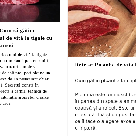
 Cum să gătim
ul de vită la tigaie cu
sturoi
ricotului de vită la tigaie
a intimidantă pentru mulți,
Reteta: Picanha de vita 
va trucuri simple și
 de calitate, poți obține un
Cum gătim picanha la cup
emn de un restaurant chiar
să. Secretul constă în
rectă a cărnii, tehnica de
Picanha este un mușchi de 
combinația aromelor clasice
în partea din spate a anima
sturoi.
coapsă și antricot. Este u
o textură fină și un gust b
ce îl face o alegere excel
o friptură.