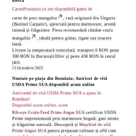
ofertă
CarneProaspata.ro are disponibilă gama de
carne de porc mangalita
, rasă
originară din Ungaria
(Bazinul Carpatic), apreciată pentru marmorare, aromă
intensă și frăgezime. Piesa recomandată rămâne
ceafa
mangalita
, ideală pentru grătar, tigaie sau coacere
lentă.
Livrare la temperatură controlată; transport 0 RON peste
300 RON în București/Ilfov și peste 450 RON în restul
țării.
15 Octombrie 2025
Noutate pe piața din România: Antricot de vită
USDA Prime SUA disponibil acum online
Antricotul de vită USDA Prime SUA a ajuns în
România!
Disponibil acum online, acest
Rib-eye Grain-Feed Prime Angus SUA
certificat USDA
Prime impresionează prin marmorare bogată, gust intens
și frăgezime naturală. Descoperă și
Mușchiul de vită
Prime Angus SUA
pentru preparate rafinate și află cum