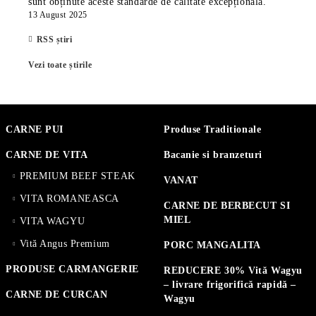
sunt obținute aceste standarde de calitate excepțională.
13 August 2025
RSS știri
Vezi toate știrile
CARNE PUI
Produse Traditionale
CARNE DE VITA
Bacanie si branzeturi
PREMIUM BEEF STEAK
VANAT
VITA ROMANEASCA
CARNE DE BERBECUT SI
MIEL
VITA WAGYU
Vită Angus Premium
PORC MANGALITA
PRODUSE CARMANGERIE
REDUCERE 30% Vită Wagyu
– livrare frigorifică rapidă –
CARNE DE CURCAN
Wagyu