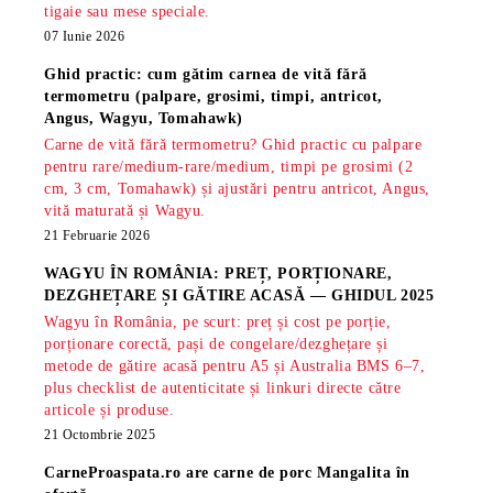
tigaie sau mese speciale.
07 Iunie 2026
Ghid practic: cum gătim carnea de vită fără
termometru (palpare, grosimi, timpi, antricot,
Angus, Wagyu, Tomahawk)
Carne de vită fără termometru? Ghid practic cu palpare
pentru rare/medium-rare/medium, timpi pe grosimi (2
cm, 3 cm, Tomahawk) și ajustări pentru antricot, Angus,
vită maturată și Wagyu.
21 Februarie 2026
WAGYU ÎN ROMÂNIA: PREȚ, PORȚIONARE,
DEZGHEȚARE ȘI GĂTIRE ACASĂ — GHIDUL 2025
Wagyu în România, pe scurt: preț și cost pe porție,
porționare corectă, pași de congelare/dezghețare și
metode de gătire acasă pentru A5 și Australia BMS 6–7,
plus checklist de autenticitate și linkuri directe către
articole și produse.
21 Octombrie 2025
CarneProaspata.ro are
carne de porc Mangalita
în