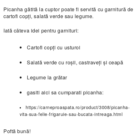
Picanha gătită la cuptor poate fi servită cu garnitură de
cartofi copți, salată verde sau legume.
Iată câteva idei pentru garnituri:
Cartofi copți cu usturoi
Salată verde cu roșii, castraveți și ceapă
Legume la grătar
gasiti aici sa cumparati picanha:
https://carneproaspata.ro/product/3008/picanha-
vita-sua-felie-frigaruie-sau-bucata-intreaga.html
Poftă bună!