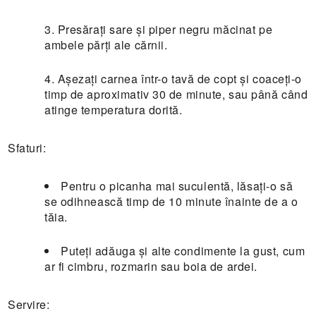
Presărați sare și piper negru măcinat pe
ambele părți ale cărnii.
Așezați carnea într-o tavă de copt și coaceți-o
timp de aproximativ 30 de minute, sau până când
atinge temperatura dorită.
Sfaturi:
Pentru o picanha mai suculentă, lăsați-o să
se odihnească timp de 10 minute înainte de a o
tăia.
Puteți adăuga și alte condimente la gust, cum
ar fi cimbru, rozmarin sau boia de ardei.
Servire: