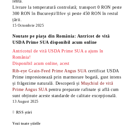
lentă.
Livrare la temperatură controlată; transport 0 RON peste
300 RON în București/Ilfov și peste 450 RON în restul
țării.
15 Octombrie 2025
Noutate pe piața din România: Antricot de vită
USDA Prime SUA disponibil acum online
Antricotul de vită USDA Prime SUA a ajuns în
România!
Disponibil acum online, acest
Rib-eye Grain-Feed Prime Angus SUA
certificat USDA
Prime impresionează prin marmorare bogată, gust intens
și frăgezime naturală. Descoperă și
Mușchiul de vită
Prime Angus SUA
pentru preparate rafinate și află cum
sunt obținute aceste standarde de calitate excepțională.
13 August 2025
RSS știri
Vezi toate știrile