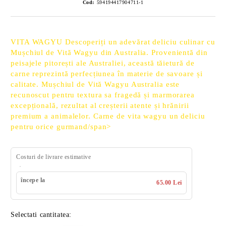
Cod:
594194417904711-1
VITA WAGYU Descoperiți un adevărat deliciu culinar cu
Mușchiul de Vită Wagyu din Australia. Provenientă din
peisajele pitorești ale Australiei, această tăietură de
carne reprezintă perfecțiunea în materie de savoare și
calitate. Mușchiul de Vită Wagyu Australia este
recunoscut pentru textura sa fragedă și marmorarea
excepțională, rezultat al creșterii atente și hrănirii
premium a animalelor. Carne de vita wagyu un deliciu
pentru orice gurmand/span>
Costuri de livrare estimative
începe la
65.00 Lei
Selectati cantitatea: