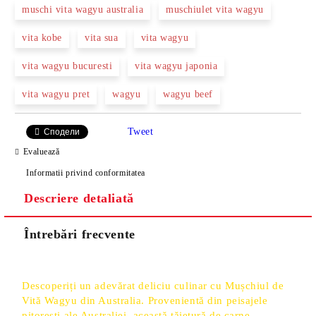
muschi vita wagyu australia
muschiulet vita wagyu
vita kobe
vita sua
vita wagyu
vita wagyu bucuresti
vita wagyu japonia
vita wagyu pret
wagyu
wagyu beef
Tweet
Сподели
Evaluează
Informatii privind conformitatea
Descriere detaliată
Întrebări frecvente
Descoperiți un adevărat deliciu culinar cu Mușchiul de
Vită Wagyu din Australia. Provenientă din peisajele
pitorești ale Australiei, această tăietură de carne