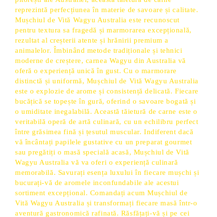
reprezintă perfecțiunea în materie de savoare și calitate.
Mușchiul de Vită Wagyu Australia este recunoscut
pentru textura sa fragedă și marmorarea excepțională,
rezultat al creșterii atente și hrănirii premium a
animalelor. Îmbinând metode tradiționale și tehnici
moderne de creștere, carnea Wagyu din Australia vă
oferă o experiență unică în gust. Cu o marmorare
distinctă și uniformă, Mușchiul de Vită Wagyu Australia
este o explozie de arome și consistență delicată. Fiecare
bucățică se topește în gură, oferind o savoare bogată și
o umiditate inegalabilă. Această tăietură de carne este o
veritabilă operă de artă culinară, cu un echilibru perfect
între grăsimea fină și țesutul muscular. Indiferent dacă
vă încântați papilele gustative cu un preparat gourmet
sau pregătiți o masă specială acasă, Mușchiul de Vită
Wagyu Australia vă va oferi o experiență culinară
memorabilă. Savurați esența luxului în fiecare mușchi și
bucurați-vă de aromele inconfundabile ale acestui
sortiment excepțional. Comandați acum Mușchiul de
Vită Wagyu Australia și transformați fiecare masă într-o
aventură gastronomică rafinată. Răsfățați-vă și pe cei