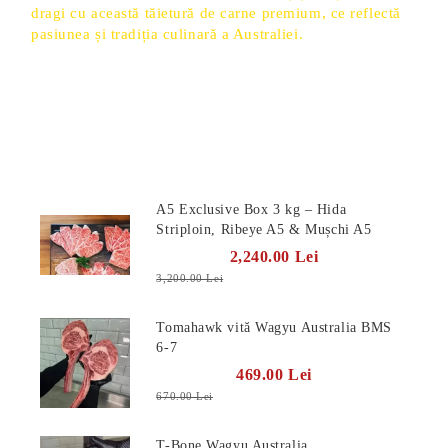
dragi cu această tăietură de carne premium, ce reflectă
pasiunea și tradiția culinară a Australiei.
Produse Noi
A5 Exclusive Box 3 kg – Hida
Striploin, Ribeye A5 & Mușchi A5
2,240.00 Lei
3,200.00 Lei
Tomahawk vită Wagyu Australia BMS
6-7
469.00 Lei
670.00 Lei
T-Bone Wagyu Australia