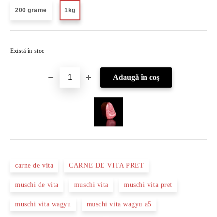
200 grame
1kg
Îmi doresc
Există în stoc
carne de vita
CARNE DE VITA PRET
muschi de vita
muschi vita
muschi vita pret
muschi vita wagyu
muschi vita wagyu a5