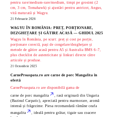
pentru rare/medium-rare/medium, timpi pe grosimi (2
cm, 3 cm, Tomahawk) și ajustări pentru antricot, Angus,
vită maturată și Wagyu.
21 Februarie 2026
WAGYU ÎN ROMÂNIA: PREȚ, PORȚIONARE,
DEZGHEȚARE ȘI GĂTIRE ACASĂ — GHIDUL 2025
Wagyu în România, pe scurt: preț și cost pe porție,
porționare corectă, pași de congelare/dezghețare și
metode de gătire acasă pentru A5 și Australia BMS 6–7,
plus checklist de autenticitate și linkuri directe către
articole și produse.
21 Octombrie 2025
CarneProaspata.ro are
carne de porc Mangalita
în
ofertă
CarneProaspata.ro are disponibilă gama de
carne de porc mangalita
, rasă
originară din Ungaria
(Bazinul Carpatic), apreciată pentru marmorare, aromă
intensă și frăgezime. Piesa recomandată rămâne
ceafa
mangalita
, ideală pentru grătar, tigaie sau coacere