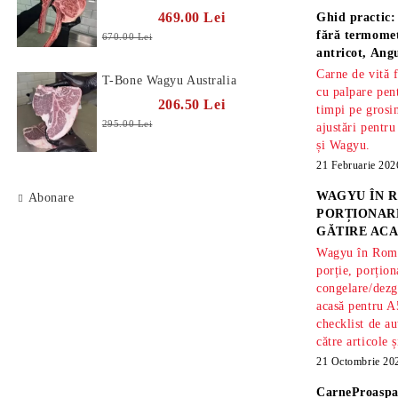
469.00 Lei
Ghid practic:
fără termomet
670.00 Lei
antricot, An
Carne de vită 
T-Bone Wagyu Australia
cu palpare pe
206.50 Lei
timpi pe gros
295.00 Lei
ajustări pentru
și Wagyu.
21 Februarie 202
WAGYU ÎN R
Abonare
PORȚIONARE
GĂTIRE ACA
Wagyu în Român
porție, porțion
congelare/dezg
acasă pentru A
checklist de au
către articole 
21 Octombrie 20
CarneProaspa