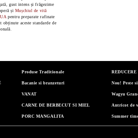
tă, gust intens și frăgezime
operă și
Mușchiul de vită
SUA
pentru preparate rafinate
t obținute aceste standarde de
ională.
Produse Traditionale
REDUCERE 30
E
Bacanie si branzeturi
Nou! Peste s
VANAT
Wagyu Grand
CARNE DE BERBECUT SI MIEL
Antricot de 
PORC MANGALITA
Summer time