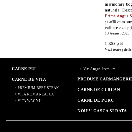
marmorare boga
naturală. Desc
Prime Angus 
și află cum sun
calitate excepț
13 August 2025
RSS știri
Vezi toate știrile
CARNE PUI
Vită Angus Premium
PRODUSE CARMANGERI
CARNE DE VITA
PREMIUM BEEF STEAK
CARNE DE CURCAN
VITA ROMANEASCA
CARNE DE PORC
VITA WAGYU
NOU!!! GASCA SI RATA