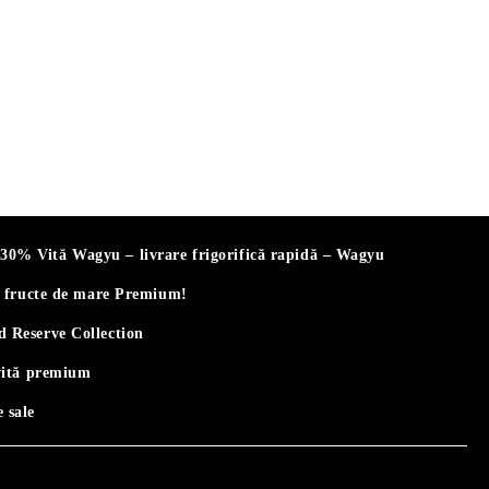
% Vită Wagyu – livrare frigorifică rapidă – Wagyu
i fructe de mare Premium!
 Reserve Collection
vită premium
 sale