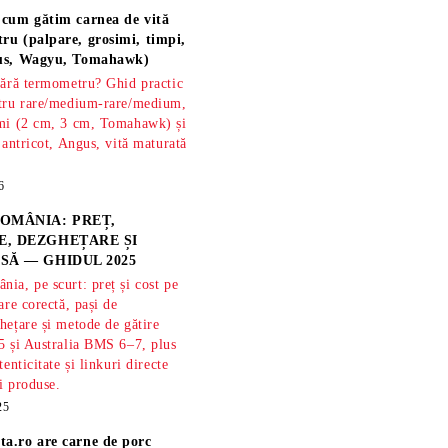
 cum gătim carnea de vită
ru (palpare, grosimi, timpi,
gus, Wagyu, Tomahawk)
fără termometru? Ghid practic
ntru rare/medium-rare/medium,
imi (2 cm, 3 cm, Tomahawk) și
 antricot, Angus, vită maturată
6
OMÂNIA: PREȚ,
, DEZGHEȚARE ȘI
SĂ — GHIDUL 2025
ia, pe scurt: preț și cost pe
are corectă, pași de
hețare și metode de gătire
5 și Australia BMS 6–7, plus
tenticitate și linkuri directe
și produse.
25
ta.ro are
carne de porc