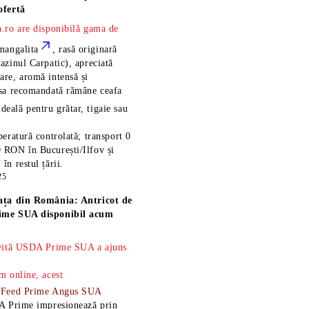
ofertă
.ro are disponibilă gama de
mangalita
, rasă
originară
azinul Carpatic), apreciată
re, aromă intensă și
esa recomandată rămâne
ceafa
ideală pentru grătar, tigaie sau
eratură controlată; transport 0
 RON în București/Ilfov și
n restul țării.
25
ața din România: Antricot de
ime SUA disponibil acum
 vită USDA Prime SUA a ajuns
m online, acest
-Feed Prime Angus SUA
A Prime impresionează prin