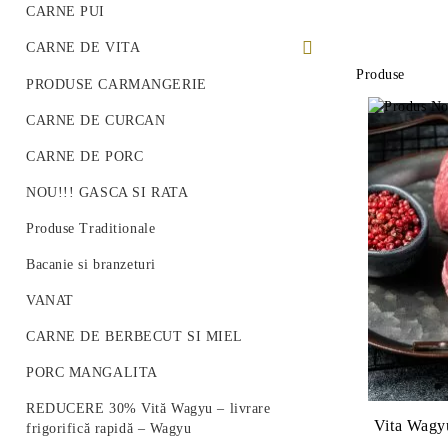
CARNE PUI
CARNE DE VITA
Produse
PREMIUM BEEF STEAK
PRODUSE CARMANGERIE
VITA ROMANEASCA
CARNE DE CURCAN
VITA WAGYU
CARNE DE PORC
Vită Angus Premium
NOU!!! GASCA SI RATA
Produse Traditionale
Bacanie si branzeturi
VANAT
CARNE DE BERBECUT SI MIEL
PORC MANGALITA
REDUCERE 30% Vită Wagyu – livrare
Vita Wagyu
frigorifică rapidă – Wagyu