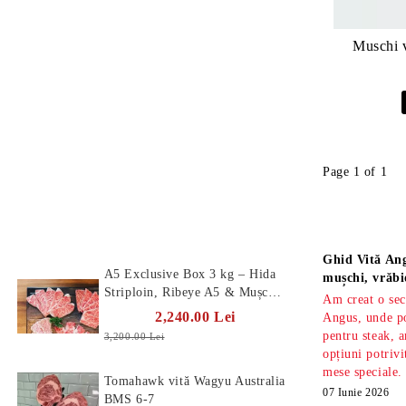
Muschi v
Page 1 of 1
Produse Noi
Știri
Ghid Vită Ang
A5 Exclusive Box 3 kg – Hida
mușchi, vrăbi
Striploin, Ribeye A5 & Mușchi
Am creat o sec
A5
2,240.00 Lei
Angus, unde po
pentru steak, a
3,200.00 Lei
opțiuni potrivi
mese speciale.
Tomahawk vită Wagyu Australia
07 Iunie 2026
BMS 6-7