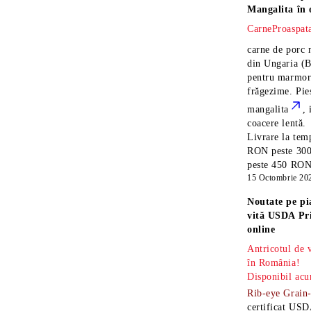
Mangalita
în 
CarneProaspata
carne de porc 
din Ungaria
(B
pentru marmora
frăgezime. Pi
mangalita
, 
coacere lentă.
Livrare la temp
RON peste 300
peste 450 RON î
15 Octombrie 20
Noutate pe pi
vită USDA Pr
online
Antricotul de
în România!
Disponibil acu
Rib-eye Grain
certificat USD