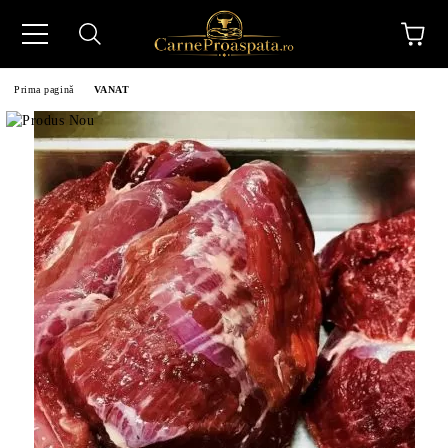
Prima pagină
VANAT
N