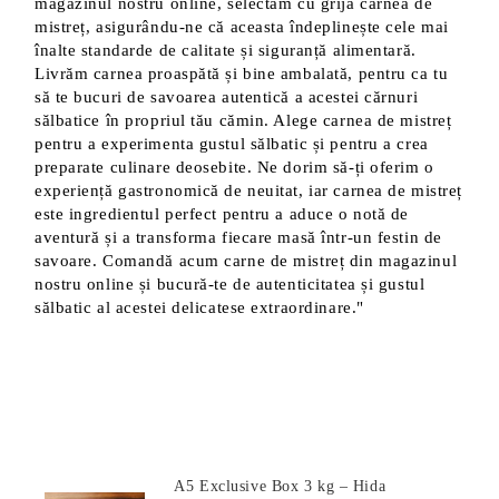
magazinul nostru online, selectăm cu grijă carnea de
mistreț, asigurându-ne că aceasta îndeplinește cele mai
înalte standarde de calitate și siguranță alimentară.
Livrăm carnea proaspătă și bine ambalată, pentru ca tu
să te bucuri de savoarea autentică a acestei cărnuri
sălbatice în propriul tău cămin. Alege carnea de mistreț
pentru a experimenta gustul sălbatic și pentru a crea
preparate culinare deosebite. Ne dorim să-ți oferim o
experiență gastronomică de neuitat, iar carnea de mistreț
este ingredientul perfect pentru a aduce o notă de
aventură și a transforma fiecare masă într-un festin de
savoare. Comandă acum carne de mistreț din magazinul
nostru online și bucură-te de autenticitatea și gustul
sălbatic al acestei delicatese extraordinare."
Produse Noi
A5 Exclusive Box 3 kg – Hida