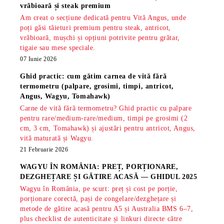
vrăbioară și steak premium
Am creat o secțiune dedicată pentru Vită Angus, unde
poți găsi tăieturi premium pentru steak, antricot,
vrăbioară, mușchi și opțiuni potrivite pentru grătar,
tigaie sau mese speciale.
07 Iunie 2026
Ghid practic: cum gătim carnea de vită fără
termometru (palpare, grosimi, timpi, antricot,
Angus, Wagyu, Tomahawk)
Carne de vită fără termometru? Ghid practic cu palpare
pentru rare/medium-rare/medium, timpi pe grosimi (2
cm, 3 cm, Tomahawk) și ajustări pentru antricot, Angus,
vită maturată și Wagyu.
21 Februarie 2026
WAGYU ÎN ROMÂNIA: PREȚ, PORȚIONARE,
DEZGHEȚARE ȘI GĂTIRE ACASĂ — GHIDUL 2025
Wagyu în România, pe scurt: preț și cost pe porție,
porționare corectă, pași de congelare/dezghețare și
metode de gătire acasă pentru A5 și Australia BMS 6–7,
plus checklist de autenticitate și linkuri directe către