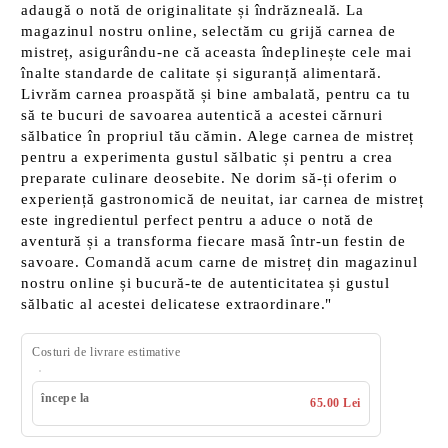
adaugă o notă de originalitate și îndrăzneală. La
magazinul nostru online, selectăm cu grijă carnea de
mistreț, asigurându-ne că aceasta îndeplinește cele mai
înalte standarde de calitate și siguranță alimentară.
Livrăm carnea proaspătă și bine ambalată, pentru ca tu
să te bucuri de savoarea autentică a acestei cărnuri
sălbatice în propriul tău cămin. Alege carnea de mistreț
pentru a experimenta gustul sălbatic și pentru a crea
preparate culinare deosebite. Ne dorim să-ți oferim o
experiență gastronomică de neuitat, iar carnea de mistreț
este ingredientul perfect pentru a aduce o notă de
aventură și a transforma fiecare masă într-un festin de
savoare. Comandă acum carne de mistreț din magazinul
nostru online și bucură-te de autenticitatea și gustul
sălbatic al acestei delicatese extraordinare."
Costuri de livrare estimative
începe la
65.00 Lei