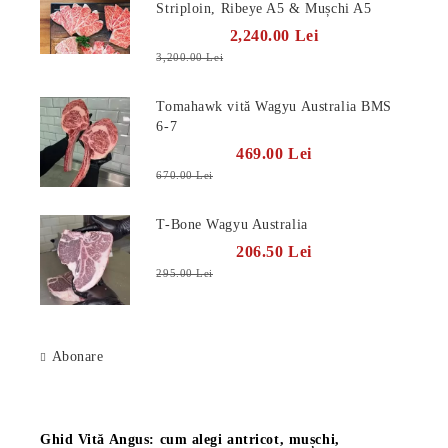
Striploin, Ribeye A5 & Mușchi A5
2,240.00 Lei
3,200.00 Lei
Tomahawk vită Wagyu Australia BMS
6-7
469.00 Lei
670.00 Lei
T-Bone Wagyu Australia
206.50 Lei
295.00 Lei
Abonare
Știri
Ghid Vită Angus: cum alegi antricot, mușchi,