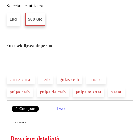
Selectati cantitatea:
1kg
500 GR
Îmi doresc
Produsele lipsesc de pe stoc
carne vanat
cerb
gulas cerb
mistret
pulpa cerb
pulpa de cerb
pulpa mistret
vanat
Tweet
Сподели
Evaluează
Descriere detaliată