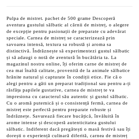
Pulpa de mistret. pachet de 500 grame Descoperă
aventura gustului sălbatic al cărnii de mistreț, o alegere
de excepție pentru pasionații de preparate cu adevărat
speciale. Carnea de mistreț se caracterizează prin
savoarea intensă, textura sa robustă și aroma sa
distinctivă. Îndrăznește să experimentezi gustul sălbatic
și să adaugi o notă de aventură în bucătăria ta. La
magazinul nostru online, îți oferim carne de mistreț de
cea mai înaltă calitate, provenită de la animale sălbatice
hrănite natural și capturate în condiții etice. Fie că o
alegi pentru a găti un preparat tradițional sau pentru a-ți
răsfăța papilele gustative, carnea de mistreț te va
impresiona cu caracterul său autentic și gustul sălbatic.
Cu o aromă puternică și o consistență fermă, carnea de
mistreț este perfectă pentru preparate robuste și
îndrăznețe. Savurează fiecare bucățică, învăluită în
arome intense și descoperă autenticitatea gustului
sălbatic. Indiferent dacă pregătești o masă festivă sau îți
dorești o experiență culinară diferită, carnea de mistreț