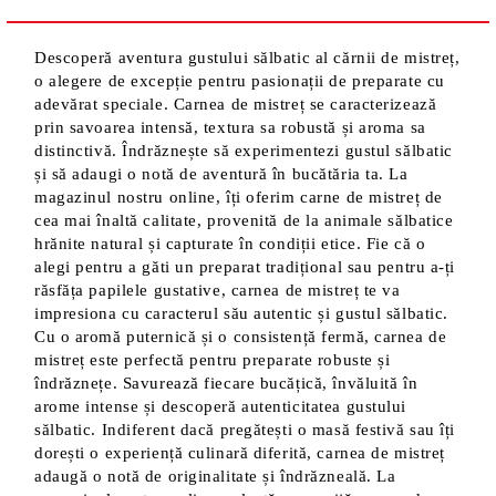
Descoperă aventura gustului sălbatic al cărnii de mistreț,
o alegere de excepție pentru pasionații de preparate cu
adevărat speciale. Carnea de mistreț se caracterizează
prin savoarea intensă, textura sa robustă și aroma sa
distinctivă. Îndrăznește să experimentezi gustul sălbatic
și să adaugi o notă de aventură în bucătăria ta. La
magazinul nostru online, îți oferim carne de mistreț de
cea mai înaltă calitate, provenită de la animale sălbatice
hrănite natural și capturate în condiții etice. Fie că o
alegi pentru a găti un preparat tradițional sau pentru a-ți
răsfăța papilele gustative, carnea de mistreț te va
impresiona cu caracterul său autentic și gustul sălbatic.
Cu o aromă puternică și o consistență fermă, carnea de
mistreț este perfectă pentru preparate robuste și
îndrăznețe. Savurează fiecare bucățică, învăluită în
arome intense și descoperă autenticitatea gustului
sălbatic. Indiferent dacă pregătești o masă festivă sau îți
dorești o experiență culinară diferită, carnea de mistreț
adaugă o notă de originalitate și îndrăzneală. La