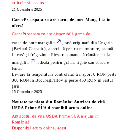
articole și produse.
21 Octombrie 2025
CarneProaspata.ro are
carne de porc Mangalita
în
ofertă
CarneProaspata.ro are disponibilă gama de
carne de porc mangalita
, rasă
originară din Ungaria
(Bazinul Carpatic), apreciată pentru marmorare, aromă
intensă și frăgezime. Piesa recomandată rămâne
ceafa
mangalita
, ideală pentru grătar, tigaie sau coacere
lentă.
Livrare la temperatură controlată; transport 0 RON peste
300 RON în București/Ilfov și peste 450 RON în restul
țării.
15 Octombrie 2025
Noutate pe piața din România: Antricot de vită
USDA Prime SUA disponibil acum online
Antricotul de vită USDA Prime SUA a ajuns în
România!
Disponibil acum online, acest