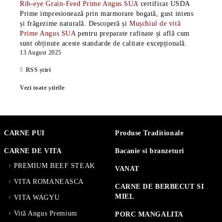
Rib-eye Grain-Feed Prime Angus SUA
certificat USDA
Prime impresionează prin marmorare bogată, gust intens
și frăgezime naturală. Descoperă și
Mușchiul de vită
Prime Angus SUA
pentru preparate rafinate și află cum
sunt obținute aceste standarde de calitate excepțională.
13 August 2025
RSS știri
Vezi toate știrile
CARNE PUI
Produse Traditionale
CARNE DE VITA
Bacanie si branzeturi
PREMIUM BEEF STEAK
VANAT
VITA ROMANEASCA
CARNE DE BERBECUT SI
MIEL
VITA WAGYU
Vită Angus Premium
PORC MANGALITA