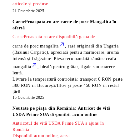
articole și produse.
21 Octombrie 2025
CarneProaspata.ro are
carne de porc Mangalita
în
ofertă
CarneProaspata.ro are disponibilă gama de
carne de porc mangalita
, rasă
originară din Ungaria
(Bazinul Carpatic), apreciată pentru marmorare, aromă
intensă și frăgezime. Piesa recomandată rămâne
ceafa
mangalita
, ideală pentru grătar, tigaie sau coacere
lentă.
Livrare la temperatură controlată; transport 0 RON peste
300 RON în București/Ilfov și peste 450 RON în restul
țării.
15 Octombrie 2025
Noutate pe piața din România: Antricot de vită
USDA Prime SUA disponibil acum online
Antricotul de vită USDA Prime SUA a ajuns în
România!
Disponibil acum online, acest