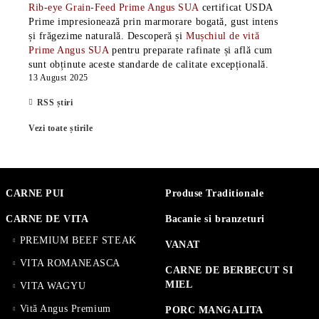
Rib-eye Grain-Feed Prime Angus SUA
certificat USDA
Prime impresionează prin marmorare bogată, gust intens
și frăgezime naturală. Descoperă și
Mușchiul de vită
Prime Angus SUA
pentru preparate rafinate și află cum
sunt obținute aceste standarde de calitate excepțională.
13 August 2025
RSS știri
Vezi toate știrile
CARNE PUI
Produse Traditionale
CARNE DE VITA
Bacanie si branzeturi
PREMIUM BEEF STEAK
VANAT
VITA ROMANEASCA
CARNE DE BERBECUT SI
MIEL
VITA WAGYU
Vită Angus Premium
PORC MANGALITA