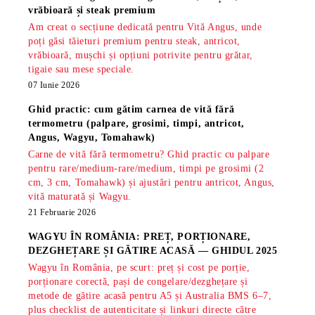
vrăbioară și steak premium
Am creat o secțiune dedicată pentru Vită Angus, unde
poți găsi tăieturi premium pentru steak, antricot,
vrăbioară, mușchi și opțiuni potrivite pentru grătar,
tigaie sau mese speciale.
07 Iunie 2026
Ghid practic: cum gătim carnea de vită fără
termometru (palpare, grosimi, timpi, antricot,
Angus, Wagyu, Tomahawk)
Carne de vită fără termometru? Ghid practic cu palpare
pentru rare/medium-rare/medium, timpi pe grosimi (2
cm, 3 cm, Tomahawk) și ajustări pentru antricot, Angus,
vită maturată și Wagyu.
21 Februarie 2026
WAGYU ÎN ROMÂNIA: PREȚ, PORȚIONARE,
DEZGHEȚARE ȘI GĂTIRE ACASĂ — GHIDUL 2025
Wagyu în România, pe scurt: preț și cost pe porție,
porționare corectă, pași de congelare/dezghețare și
metode de gătire acasă pentru A5 și Australia BMS 6–7,
plus checklist de autenticitate și linkuri directe către