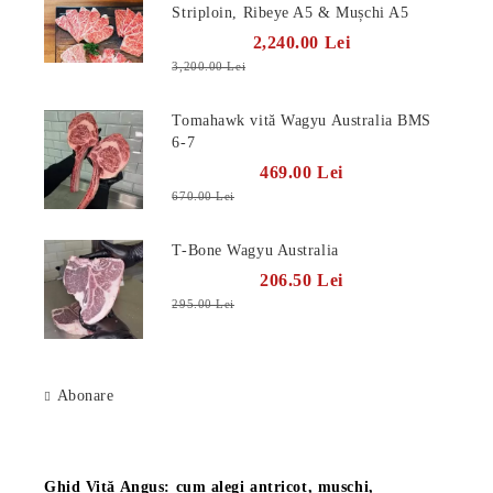
Striploin, Ribeye A5 & Mușchi A5
2,240.00 Lei
3,200.00 Lei
Tomahawk vită Wagyu Australia BMS
6-7
469.00 Lei
670.00 Lei
T-Bone Wagyu Australia
206.50 Lei
295.00 Lei
Abonare
Știri
Ghid Vită Angus: cum alegi antricot, mușchi,