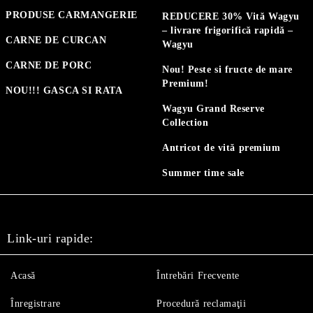
PRODUSE CARMANGERIE
REDUCERE 30% Vită Wagyu
– livrare frigorifică rapidă –
CARNE DE CURCAN
Wagyu
CARNE DE PORC
Nou! Peste si fructe de mare
Premium!
NOU!!! GASCA SI RATA
Wagyu Grand Reserve
Collection
Antricot de vită premium
Summer time sale
Link-uri rapide:
Acasă
Întrebări Frecvente
Înregistrare
Procedură reclamaţii