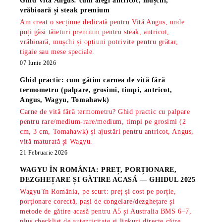
Ghid Vită Angus: cum alegi antricot, mușchi,
vrăbioară și steak premium
Am creat o secțiune dedicată pentru Vită Angus, unde
poți găsi tăieturi premium pentru steak, antricot,
vrăbioară, mușchi și opțiuni potrivite pentru grătar,
tigaie sau mese speciale.
07 Iunie 2026
Ghid practic: cum gătim carnea de vită fără
termometru (palpare, grosimi, timpi, antricot,
Angus, Wagyu, Tomahawk)
Carne de vită fără termometru? Ghid practic cu palpare
pentru rare/medium-rare/medium, timpi pe grosimi (2
cm, 3 cm, Tomahawk) și ajustări pentru antricot, Angus,
vită maturată și Wagyu.
21 Februarie 2026
WAGYU ÎN ROMÂNIA: PREȚ, PORȚIONARE,
DEZGHEȚARE ȘI GĂTIRE ACASĂ — GHIDUL 2025
Wagyu în România, pe scurt: preț și cost pe porție,
porționare corectă, pași de congelare/dezghețare și
metode de gătire acasă pentru A5 și Australia BMS 6–7,
plus checklist de autenticitate și linkuri directe către