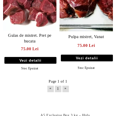
Gulas de mistret. Pret pe
Pulpa mistret, Vanat
bucata
75.00 Lei
75.00 Lei
Vezi detalii
Vezi detalii
Stoc Epuizat
Stoc Epuizat
Page 1 of 1
E TRANSPORT
«
»
1
DUCERE 30%
Produse Noi
A5 Exclusive Box 3 kg – Hida