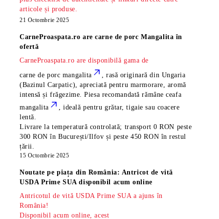
articole și produse.
21 Octombrie 2025
CarneProaspata.ro are
carne de porc Mangalita
în
ofertă
CarneProaspata.ro are disponibilă gama de
carne de porc mangalita
, rasă
originară din Ungaria
(Bazinul Carpatic), apreciată pentru marmorare, aromă
intensă și frăgezime. Piesa recomandată rămâne
ceafa
mangalita
, ideală pentru grătar, tigaie sau coacere
lentă.
Livrare la temperatură controlată; transport 0 RON peste
300 RON în București/Ilfov și peste 450 RON în restul
țării.
15 Octombrie 2025
Noutate pe piața din România: Antricot de vită
USDA Prime SUA disponibil acum online
Antricotul de vită USDA Prime SUA a ajuns în
România!
Disponibil acum online, acest