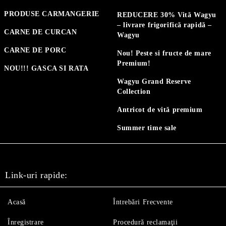
PRODUSE CARMANGERIE
REDUCERE 30% Vită Wagyu
– livrare frigorifică rapidă –
CARNE DE CURCAN
Wagyu
CARNE DE PORC
Nou! Peste si fructe de mare
Premium!
NOU!!! GASCA SI RATA
Wagyu Grand Reserve
Collection
Antricot de vită premium
Summer time sale
Link-uri rapide:
Acasă
Întrebări Frecvente
Înregistrare
Procedură reclamaţii