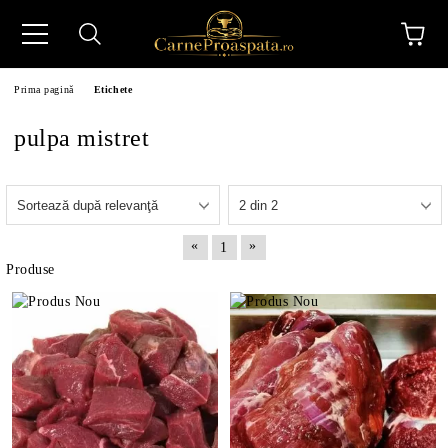
Prima pagină
Etichete
pulpa mistret
N
«
»
1
Produse