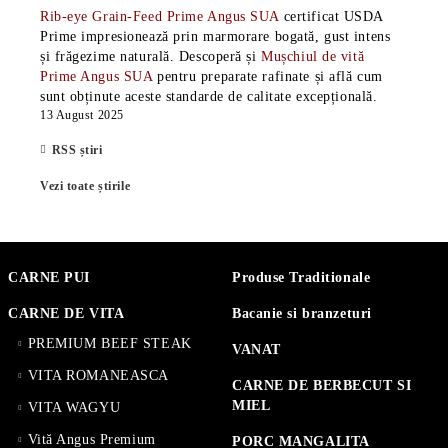
Rib-eye Grain-Feed Prime Angus SUA
certificat USDA
Prime impresionează prin marmorare bogată, gust intens
și frăgezime naturală. Descoperă și
Mușchiul de vită
Prime Angus SUA
pentru preparate rafinate și află cum
sunt obținute aceste standarde de calitate excepțională.
13 August 2025
RSS știri
Vezi toate știrile
CARNE PUI
Produse Traditionale
CARNE DE VITA
Bacanie si branzeturi
PREMIUM BEEF STEAK
VANAT
VITA ROMANEASCA
CARNE DE BERBECUT SI
MIEL
VITA WAGYU
Vită Angus Premium
PORC MANGALITA