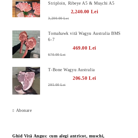
Striploin, Ribeye A5 & Mușchi A5
2,240.00 Lei
3,200.00 Lei
Tomahawk vită Wagyu Australia BMS
6-7
469.00 Lei
670.00 Lei
T-Bone Wagyu Australia
206.50 Lei
295.00 Lei
Abonare
Știri
Ghid Vită Angus: cum alegi antricot, mușchi,