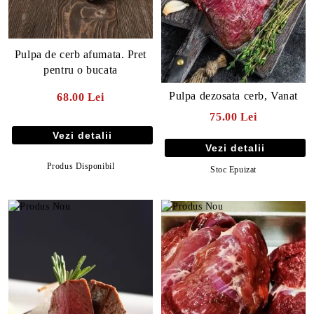
Pulpa de cerb afumata. Pret
pentru o bucata
Pulpa dezosata cerb, Vanat
68.00 Lei
75.00 Lei
Vezi detalii
Vezi detalii
Produs Disponibil
Stoc Epuizat
E TRANSPORT
DUCERE 30%