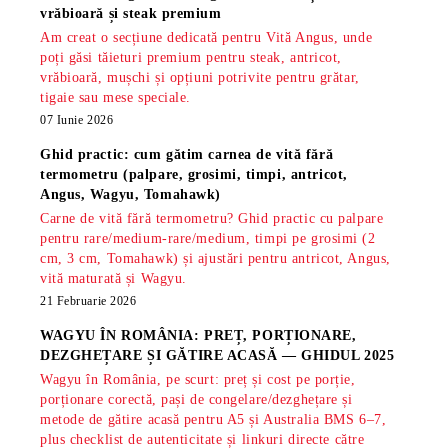
vrăbioară și steak premium
Am creat o secțiune dedicată pentru Vită Angus, unde
poți găsi tăieturi premium pentru steak, antricot,
vrăbioară, mușchi și opțiuni potrivite pentru grătar,
tigaie sau mese speciale.
07 Iunie 2026
Ghid practic: cum gătim carnea de vită fără
termometru (palpare, grosimi, timpi, antricot,
Angus, Wagyu, Tomahawk)
Carne de vită fără termometru? Ghid practic cu palpare
pentru rare/medium-rare/medium, timpi pe grosimi (2
cm, 3 cm, Tomahawk) și ajustări pentru antricot, Angus,
vită maturată și Wagyu.
21 Februarie 2026
WAGYU ÎN ROMÂNIA: PREȚ, PORȚIONARE,
DEZGHEȚARE ȘI GĂTIRE ACASĂ — GHIDUL 2025
Wagyu în România, pe scurt: preț și cost pe porție,
porționare corectă, pași de congelare/dezghețare și
metode de gătire acasă pentru A5 și Australia BMS 6–7,
plus checklist de autenticitate și linkuri directe către