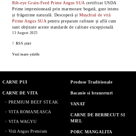
Rib-eye Grain-Feed Prime Angus SUA
certificat USDA
Prime impresionează prin marmorare bogată, gust intens
și frăgezime naturală. Descoperă și
Mușchiul de vită
Prime Angus SUA
pentru preparate rafinate și află cum
sunt obținute aceste standarde de calitate excepțională.
13 August 2025
RSS știri
Vezi toate știrile
CARNE PUI
Produse Traditionale
CARNE DE VITA
Bacanie si branzeturi
PREMIUM BEEF STEAK
VANAT
VITA ROMANEASCA
CARNE DE BERBECUT SI
MIEL
VITA WAGYU
Vită Angus Premium
PORC MANGALITA