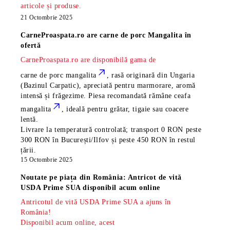
articole și produse.
21 Octombrie 2025
CarneProaspata.ro are
carne de porc Mangalita
în
ofertă
CarneProaspata.ro are disponibilă gama de
carne de porc mangalita
, rasă
originară din Ungaria
(Bazinul Carpatic), apreciată pentru marmorare, aromă
intensă și frăgezime. Piesa recomandată rămâne
ceafa
mangalita
, ideală pentru grătar, tigaie sau coacere
lentă.
Livrare la temperatură controlată; transport 0 RON peste
300 RON în București/Ilfov și peste 450 RON în restul
țării.
15 Octombrie 2025
Noutate pe piața din România: Antricot de vită
USDA Prime SUA disponibil acum online
Antricotul de vită USDA Prime SUA a ajuns în
România!
Disponibil acum online, acest