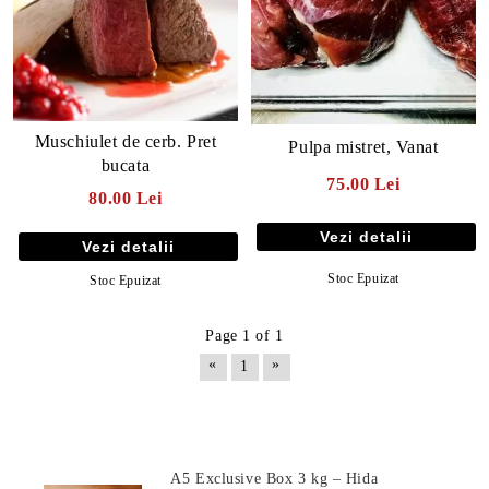
Muschiulet de cerb. Pret
Pulpa mistret, Vanat
bucata
75.00 Lei
80.00 Lei
Vezi detalii
Vezi detalii
Stoc Epuizat
Stoc Epuizat
Page 1 of 1
«
»
1
Produse Noi
A5 Exclusive Box 3 kg – Hida