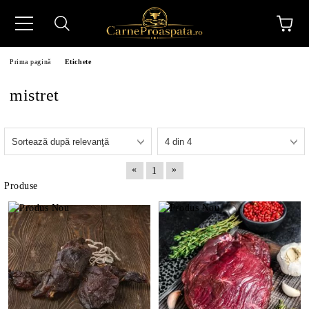
Prima pagină
Etichete
mistret
N
«
»
1
Produse