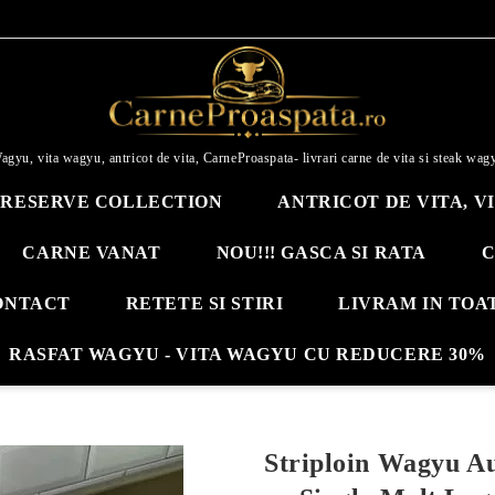
agyu, vita wagyu, antricot de vita, CarneProaspata- livrari carne de vita si steak wag
RESERVE COLLECTION
ANTRICOT DE VITA, V
CARNE VANAT
NOU!!! GASCA SI RATA
C
ONTACT
RETETE SI STIRI
LIVRAM IN TOA
RASFAT WAGYU - VITA WAGYU CU REDUCERE 30%
Striploin Wagyu Au