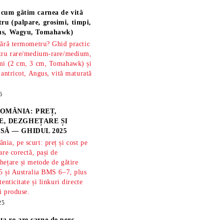
 cum gătim carnea de vită
ru (palpare, grosimi, timpi,
gus, Wagyu, Tomahawk)
fără termometru? Ghid practic
ntru rare/medium-rare/medium,
imi (2 cm, 3 cm, Tomahawk) și
 antricot, Angus, vită maturată
6
OMÂNIA: PREȚ,
, DEZGHEȚARE ȘI
SĂ — GHIDUL 2025
ia, pe scurt: preț și cost pe
are corectă, pași de
hețare și metode de gătire
5 și Australia BMS 6–7, plus
tenticitate și linkuri directe
și produse.
25
ta.ro are
carne de porc