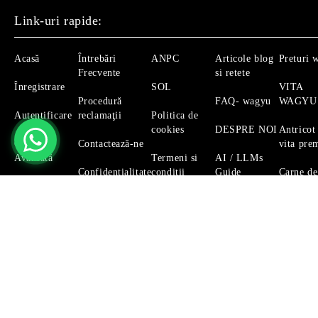
Link-uri rapide:
Acasă
Întrebări
ANPC
Articole blog
Preturi 
Frecvente
si retete
Înregistrare
SOL
VITA
Procedură
FAQ- wagyu
WAGYU
Autentificare
reclamaţii
Politica de
cookies
DESPRE NOI
Antricot
Căutare
Contactează-ne
vita pre
Avansată
Termeni si
AI / LLMs
Confidențialitate
conditii
Guide
Carne de
Magazinul nostru respecta 100% prevederile GDPR.
Citeste 
GDPR