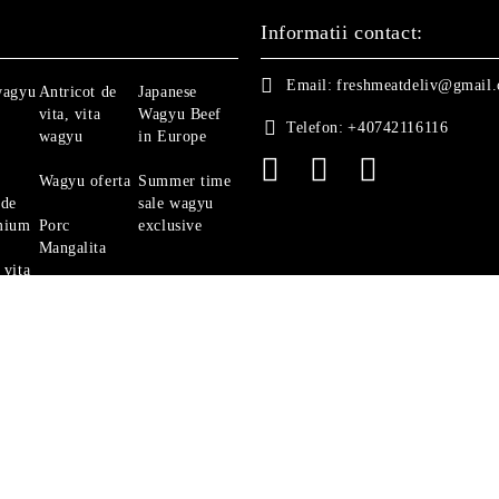
Informatii contact:
Email:
freshmeatdeliv@gmail
wagyu
Antricot de
Japanese
vita, vita
Wagyu Beef
Telefon:
+40742116116
wagyu
in Europe
Wagyu oferta
Summer time
 de
sale wagyu
mium
Porc
exclusive
Mangalita
 vita
Ghid Vita
Angus
politica de confidentialitate