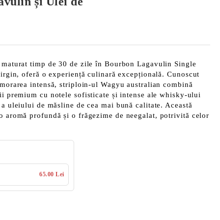
vulin și Ulei de
, maturat timp de 30 de zile în Bourbon Lagavulin Single
virgin, oferă o experiență culinară excepțională. Cunoscut
rmorarea intensă, striploin-ul Wagyu australian combină
ii premium cu notele sofisticate și intense ale whisky-ului
 a uleiului de măsline de cea mai bună calitate. Această
o aromă profundă și o frăgezime de neegalat, potrivită celor
65.00 Lei