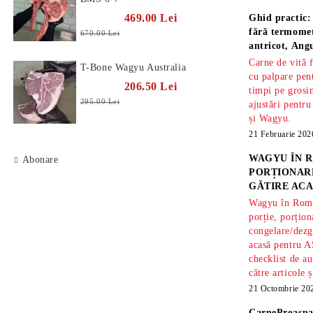
469.00 Lei
Ghid practic:
fără termomet
670.00 Lei
antricot, An
Carne de vită 
T-Bone Wagyu Australia
cu palpare pe
206.50 Lei
timpi pe gros
295.00 Lei
ajustări pentru
și Wagyu.
21 Februarie 202
WAGYU ÎN R
Abonare
PORȚIONARE
GĂTIRE ACA
Wagyu în Român
porție, porțion
congelare/dezg
acasă pentru A
checklist de au
către articole 
21 Octombrie 20
CarneProaspa