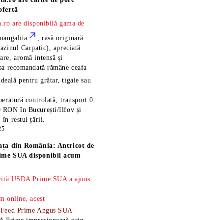
ofertă
.ro are disponibilă gama de
mangalita
, rasă
originară
azinul Carpatic), apreciată
re, aromă intensă și
esa recomandată rămâne
ceafa
ideală pentru grătar, tigaie sau
eratură controlată; transport 0
 RON în București/Ilfov și
n restul țării.
25
ața din România: Antricot de
ime SUA disponibil acum
 vită USDA Prime SUA a ajuns
m online, acest
-Feed Prime Angus SUA