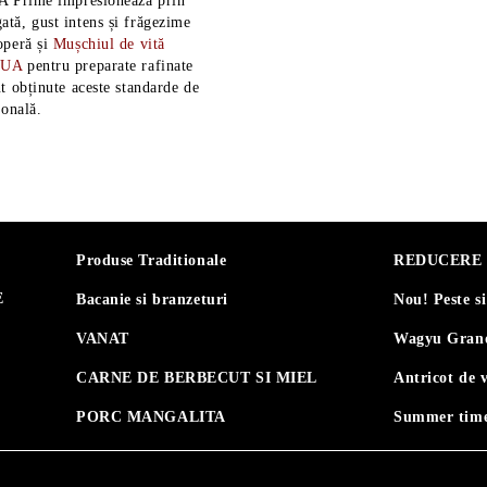
A Prime impresionează prin
tă, gust intens și frăgezime
operă și
Mușchiul de vită
SUA
pentru preparate rafinate
t obținute aceste standarde de
ională.
Produse Traditionale
REDUCERE 30
E
Bacanie si branzeturi
Nou! Peste s
VANAT
Wagyu Grand
CARNE DE BERBECUT SI MIEL
Antricot de 
PORC MANGALITA
Summer time