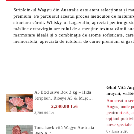
Striploin-ul Wagyu din Australia este atent selecționat și 
premium. Pe parcursul acestui proces meticulos de maturare, 
structura cărnii. Whisky-ul Lagavulin, apreciat pentru gust
măsline extravirgin are rolul de a menține textura cărnii su
marmorare ideală și o combinație de arome sofisticate, car
memorabilă, apreciată de iubitorii de carne premium și gas
Produse Noi
Știri
Ghid Vită Ang
A5 Exclusive Box 3 kg – Hida
mușchi, vrăbi
Striploin, Ribeye A5 & Mușchi
Am creat o sec
A5
2,240.00 Lei
Angus, unde po
pentru steak, a
3,200.00 Lei
opțiuni potrivi
mese speciale.
Tomahawk vită Wagyu Australia
07 Iunie 2026
BMS 6-7