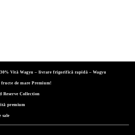
% Vită Wagyu – livrare frigorifică rapidă – Wagyu
i fructe de mare Premium!
 Reserve Collection
vită premium
 sale