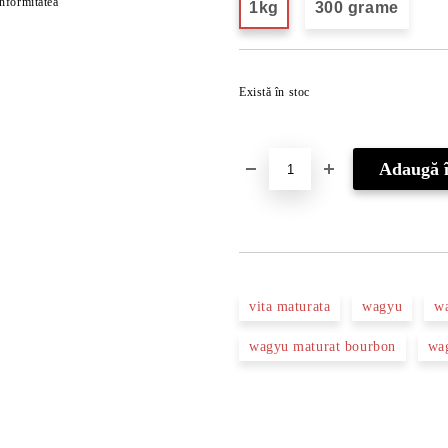
onformitatea
1kg
300 grame
Există în stoc
vita maturata
wagyu
w
wagyu maturat bourbon
wa