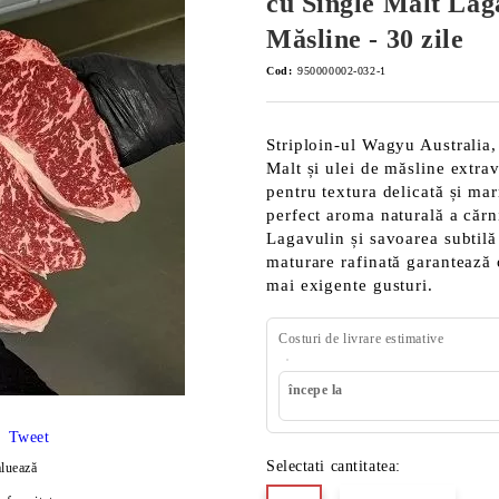
cu Single Malt Laga
Măsline - 30 zile
Cod:
950000002-032-1
Striploin-ul Wagyu Australia
Malt și ulei de măsline extra
pentru textura delicată și ma
perfect aroma naturală a cărn
Lagavulin și savoarea subtilă
maturare rafinată garantează 
mai exigente gusturi.
Costuri de livrare estimative
începe la
Tweet
Selectati cantitatea:
luează