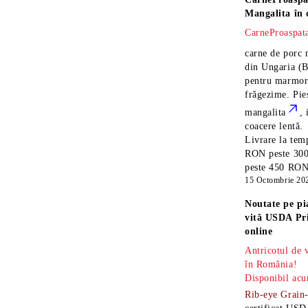
Mangalita
în 
CarneProaspata
carne de porc 
din Ungaria
(B
pentru marmora
frăgezime. Pi
mangalita
, 
coacere lentă.
Livrare la temp
RON peste 300
peste 450 RON î
15 Octombrie 20
Noutate pe pi
vită USDA Pr
online
Antricotul de
în România!
Disponibil acu
Rib-eye Grain