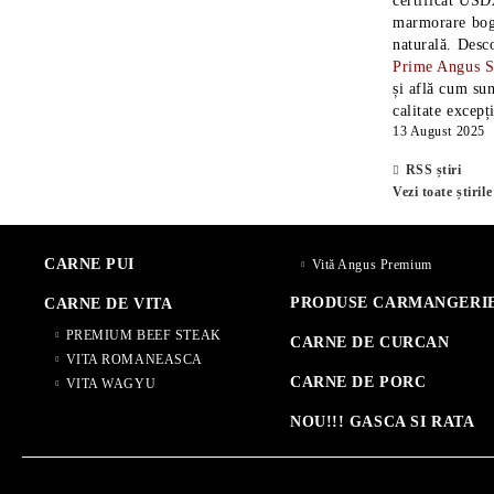
certificat USD
marmorare boga
naturală. Desc
Prime Angus 
și află cum sun
calitate excepț
13 August 2025
RSS știri
Vezi toate știrile
CARNE PUI
Vită Angus Premium
PRODUSE CARMANGERI
CARNE DE VITA
PREMIUM BEEF STEAK
CARNE DE CURCAN
VITA ROMANEASCA
CARNE DE PORC
VITA WAGYU
NOU!!! GASCA SI RATA