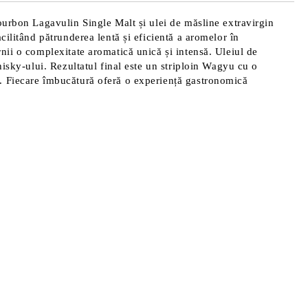
Bourbon Lagavulin Single Malt și ulei de măsline extravirgin
cilitând pătrunderea lentă și eficientă a aromelor în
nii o complexitate aromatică unică și intensă. Uleiul de
hisky-ului. Rezultatul final este un striploin Wagyu cu o
m. Fiecare îmbucătură oferă o experiență gastronomică