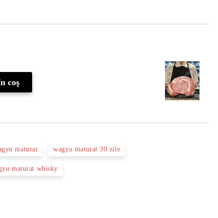
Îmi doresc
agyu maturat
wagyu maturat 30 zile
gyu maturat whisky