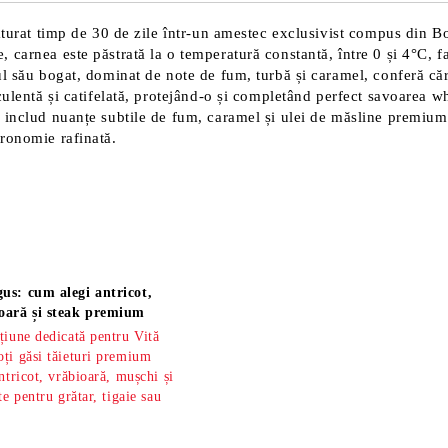
maturat timp de 30 de zile într-un amestec exclusivist compus din 
carnea este păstrată la o temperatură constantă, între 0 și 4°C, fa
ul său bogat, dominat de note de fum, turbă și caramel, conferă căr
culentă și catifelată, protejând-o și completând perfect savoarea w
e includ nuanțe subtile de fum, caramel și ulei de măsline premiu
tronomie rafinată.
us: cum alegi antricot,
oară și steak premium
țiune dedicată pentru Vită
ți găsi tăieturi premium
ntricot, vrăbioară, mușchi și
te pentru grătar, tigaie sau