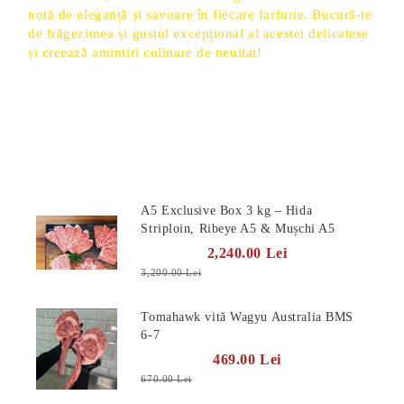
notă de eleganță și savoare în fiecare farfurie. Bucură-te
de frăgezimea și gustul excepțional al acestei delicatese
și creează amintiri culinare de neuitat!
Produse Noi
A5 Exclusive Box 3 kg – Hida
Striploin, Ribeye A5 & Mușchi A5
2,240.00 Lei
3,200.00 Lei
Tomahawk vită Wagyu Australia BMS
6-7
469.00 Lei
670.00 Lei