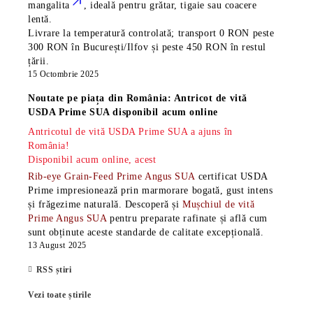
mangalita
, ideală pentru grătar, tigaie sau coacere
lentă.
Livrare la temperatură controlată; transport 0 RON peste
300 RON în București/Ilfov și peste 450 RON în restul
țării.
15 Octombrie 2025
Noutate pe piața din România: Antricot de vită
USDA Prime SUA disponibil acum online
Antricotul de vită USDA Prime SUA a ajuns în
România!
Disponibil acum online, acest
Rib-eye Grain-Feed Prime Angus SUA
certificat USDA
Prime impresionează prin marmorare bogată, gust intens
și frăgezime naturală. Descoperă și
Mușchiul de vită
Prime Angus SUA
pentru preparate rafinate și află cum
sunt obținute aceste standarde de calitate excepțională.
13 August 2025
RSS știri
Vezi toate știrile