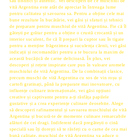
său distinct și autentic. Vei descoperi de ce muschiul de
vită Argentina este atât de apreciat în întreaga lume
pentru calitatea și savoarea sa. Pentru a obține cele mai
bune rezultate în bucătărie, vei găsi și sfaturi și tehnici
de preparare pentru muschiul de vită Argentina. Fie că îl
gătești pe grătar pentru a obține o crustă crocantă și un
interior suculent, fie că îl prepari la cuptor sau în tigaie
pentru a menține frăgezimea și suculența cărnii, vei găsi
indicații și recomandări pentru a te bucura la maxim de
această bucățică de carne delicioasă. În plus, vei
descoperi și rețete inspirate care pun în valoare aromele
muschiului de vită Argentina. De la combinații clasice,
precum muschi de vită Argentina cu sos de vin roșu și
cartofi gratinați, până la preparate mai inovatoare, cu
influențe culinare internaționale, vei găsi opțiuni
creative și captivante pentru a-ți răsfăța papilele
gustative și a crea experiențe culinare deosebite. Alege
să descoperi rafinamentul și savoarea muschiului de vită
Argentina și bucură-te de momente culinare remarcabile
alături de cei dragi. Indiferent dacă pregătești o cină
specială sau îți dorești să te răsfeți cu o carne de cea mai
bună calitate, muschiul de vită Argentina va aduce o