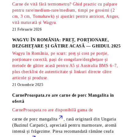
Carne de vită fără termometru? Ghid practic cu palpare
pentru rare/medium-rare/medium, timpi pe grosimi (2
cm, 3 cm, Tomahawk) și ajustări pentru antricot, Angus,
vită maturată și Wagyu.
21 Februarie 2026
WAGYU ÎN ROMÂNIA: PREȚ, PORȚIONARE,
DEZGHEȚARE ȘI GĂTIRE ACASĂ — GHIDUL 2025
Wagyu în România, pe scurt: preț și cost pe porție,
porționare corectă, pași de congelare/dezghețare și
metode de gătire acasă pentru A5 și Australia BMS 6–7,
plus checklist de autenticitate și linkuri directe către
articole și produse.
21 Octombrie 2025
CarneProaspata.ro are
carne de porc Mangalita
în
ofertă
CarneProaspata.ro are disponibilă gama de
carne de porc mangalita
, rasă
originară din Ungaria
(Bazinul Carpatic), apreciată pentru marmorare, aromă
intensă și frăgezime. Piesa recomandată rămâne
ceafa