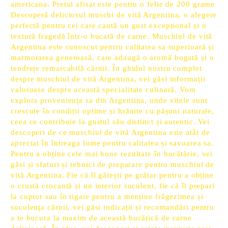
americana. Pretul afisat este pentru o felie de 200 grame
Descoperă deliciosul muschi de vită Argentina, o alegere
perfectă pentru cei care caută un gust excepțional și o
textură fragedă într-o bucată de carne. Muschiul de vită
Argentina este cunoscut pentru calitatea sa superioară și
marmorarea generoasă, care adaugă o aromă bogată și o
tendrețe remarcabilă cărnii. În ghidul nostru complet
despre muschiul de vită Argentina, vei găsi informații
valoroase despre această specialitate culinară. Vom
explora proveniența sa din Argentina, unde vitele sunt
crescute în condiții optime și hrănite cu pășuni naturale,
ceea ce contribuie la gustul său distinct și autentic. Vei
descoperi de ce muschiul de vită Argentina este atât de
apreciat în întreaga lume pentru calitatea și savoarea sa.
Pentru a obține cele mai bune rezultate în bucătărie, vei
găsi și sfaturi și tehnici de preparare pentru muschiul de
vită Argentina. Fie că îl gătești pe grătar pentru a obține
o crustă crocantă și un interior suculent, fie că îl prepari
la cuptor sau în tigaie pentru a menține frăgezimea și
suculența cărnii, vei găsi indicații și recomandări pentru
a te bucura la maxim de această bucățică de carne