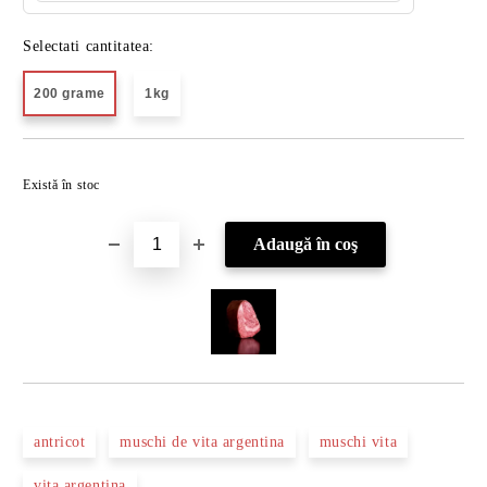
Selectati cantitatea:
200 grame
1kg
Îmi doresc
Există în stoc
antricot
muschi de vita argentina
muschi vita
vita argentina