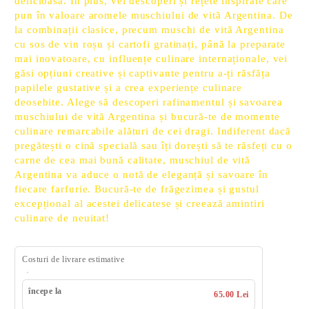
delicioasă. În plus, vei descoperi și rețete inspirate care
pun în valoare aromele muschiului de vită Argentina. De
la combinații clasice, precum muschi de vită Argentina
cu sos de vin roșu și cartofi gratinați, până la preparate
mai inovatoare, cu influențe culinare internaționale, vei
găsi opțiuni creative și captivante pentru a-ți răsfăța
papilele gustative și a crea experiențe culinare
deosebite. Alege să descoperi rafinamentul și savoarea
muschiului de vită Argentina și bucură-te de momente
culinare remarcabile alături de cei dragi. Indiferent dacă
pregătești o cină specială sau îți dorești să te răsfeți cu o
carne de cea mai bună calitate, muschiul de vită
Argentina va aduce o notă de eleganță și savoare în
fiecare farfurie. Bucură-te de frăgezimea și gustul
excepțional al acestei delicatese și creează amintiri
culinare de neuitat!
Costuri de livrare estimative
începe la
65.00 Lei