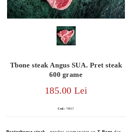
Tbone steak Angus SUA. Pret steak
600 grame
185.00 Lei
E TRANSPORT
DUCERE 30%
Cod:
70017
Porterhouse steak
- produs asemanator cu
T-Bone
dar