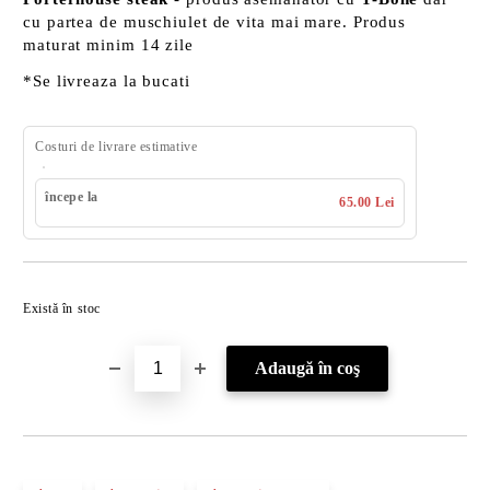
cu partea de muschiulet de vita mai mare. Produs
maturat minim 14 zile
*Se livreaza la bucati
Costuri de livrare estimative
începe la
65.00 Lei
Îmi doresc
Există în stoc