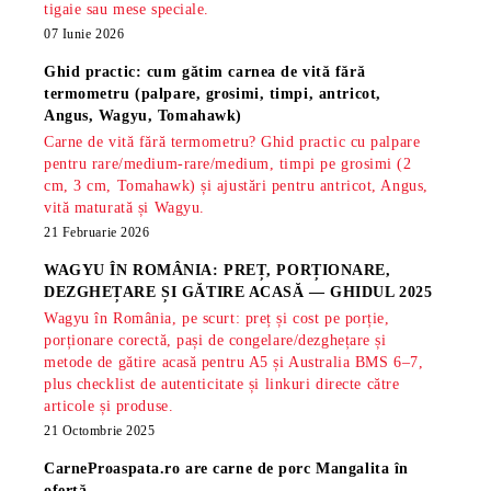
tigaie sau mese speciale.
07 Iunie 2026
Ghid practic: cum gătim carnea de vită fără
termometru (palpare, grosimi, timpi, antricot,
Angus, Wagyu, Tomahawk)
Carne de vită fără termometru? Ghid practic cu palpare
pentru rare/medium-rare/medium, timpi pe grosimi (2
cm, 3 cm, Tomahawk) și ajustări pentru antricot, Angus,
vită maturată și Wagyu.
21 Februarie 2026
WAGYU ÎN ROMÂNIA: PREȚ, PORȚIONARE,
DEZGHEȚARE ȘI GĂTIRE ACASĂ — GHIDUL 2025
Wagyu în România, pe scurt: preț și cost pe porție,
porționare corectă, pași de congelare/dezghețare și
metode de gătire acasă pentru A5 și Australia BMS 6–7,
plus checklist de autenticitate și linkuri directe către
articole și produse.
21 Octombrie 2025
CarneProaspata.ro are
carne de porc Mangalita
în
ofertă