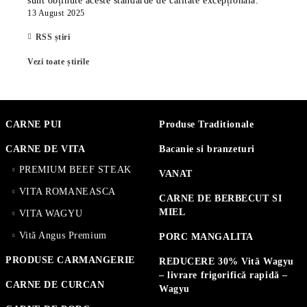
sunt obținute aceste standarde de calitate excepțională.
13 August 2025
RSS știri
Vezi toate știrile
CARNE PUI
Produse Traditionale
CARNE DE VITA
Bacanie si branzeturi
PREMIUM BEEF STEAK
VANAT
VITA ROMANEASCA
CARNE DE BERBECUT SI
MIEL
VITA WAGYU
Vită Angus Premium
PORC MANGALITA
PRODUSE CARMANGERIE
REDUCERE 30% Vită Wagyu
– livrare frigorifică rapidă –
CARNE DE CURCAN
Wagyu