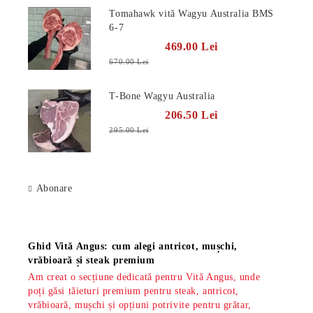
Tomahawk vită Wagyu Australia BMS
6-7
469.00 Lei
670.00 Lei
T-Bone Wagyu Australia
206.50 Lei
295.00 Lei
Abonare
Știri
Ghid Vită Angus: cum alegi antricot, mușchi,
vrăbioară și steak premium
Am creat o secțiune dedicată pentru Vită Angus, unde
poți găsi tăieturi premium pentru steak, antricot,
vrăbioară, mușchi și opțiuni potrivite pentru grătar,