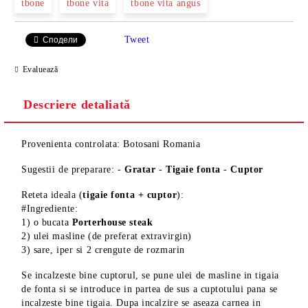
tbone
tbone vita
tbone vita angus
Tweet
Сподели
Evaluează
Descriere detaliată
Provenienta controlata: Botosani Romania
Sugestii de preparare: -
Gratar
-
Tigaie fonta
-
Cuptor
Reteta ideala (
tigaie fonta + cuptor
):
#Ingrediente:
1) o bucata
Porterhouse steak
2) ulei masline (de preferat extravirgin)
3) sare, iper si 2 crengute de rozmarin
Se incalzeste bine cuptorul, se pune ulei de masline in tigaia
de fonta si se introduce in partea de sus a cuptotului pana se
incalzeste bine tigaia. Dupa incalzire se aseaza carnea in