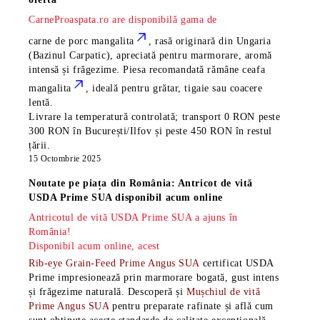
CarneProaspata.ro are disponibilă gama de
carne de porc mangalita
, rasă
originară din Ungaria
(Bazinul Carpatic), apreciată pentru marmorare, aromă
intensă și frăgezime. Piesa recomandată rămâne
ceafa
mangalita
, ideală pentru grătar, tigaie sau coacere
lentă.
Livrare la temperatură controlată; transport 0 RON peste
300 RON în București/Ilfov și peste 450 RON în restul
țării.
15 Octombrie 2025
Noutate pe piața din România: Antricot de vită
USDA Prime SUA disponibil acum online
Antricotul de vită USDA Prime SUA a ajuns în
România!
Disponibil acum online, acest
Rib-eye Grain-Feed Prime Angus SUA
certificat USDA
Prime impresionează prin marmorare bogată, gust intens
și frăgezime naturală. Descoperă și
Mușchiul de vită
Prime Angus SUA
pentru preparate rafinate și află cum