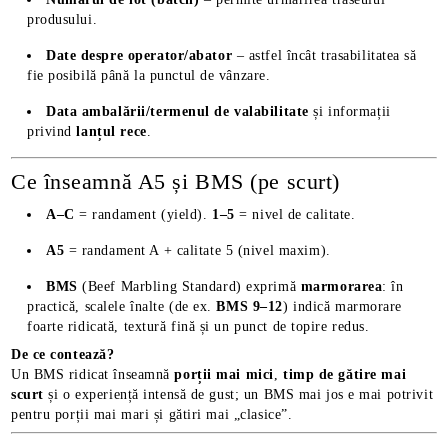
produsului.
Date despre operator/abator
– astfel încât trasabilitatea să
fie posibilă până la punctul de vânzare.
Data ambalării/termenul de valabilitate
și informații
privind
lanțul rece
.
Ce înseamnă A5 și BMS (pe scurt)
A–C
= randament (yield).
1–5
= nivel de calitate.
A5
= randament A + calitate 5 (nivel maxim).
BMS
(Beef Marbling Standard) exprimă
marmorarea
: în
practică, scalele înalte (de ex.
BMS 9–12
) indică marmorare
foarte ridicată, textură fină și un punct de topire redus.
De ce contează?
Un BMS ridicat înseamnă
porții mai mici
,
timp de gătire mai
scurt
și o experiență intensă de gust; un BMS mai jos e mai potrivit
pentru porții mai mari și gătiri mai „clasice”.