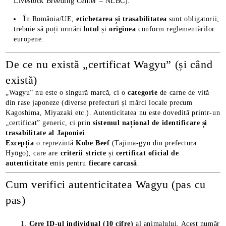
Livestock Breeding Center – NLBC).
În România/UE,
etichetarea și trasabilitatea
sunt obligatorii;
trebuie să poți urmări
lotul
și
originea
conform reglementărilor
europene.
De ce nu există „certificat Wagyu” (și când
există)
„Wagyu” nu este o singură marcă, ci o
categorie
de carne de vită
din rase japoneze (diverse prefecturi și mărci locale precum
Kagoshima, Miyazaki etc.). Autenticitatea nu este dovedită printr-un
„certificat” generic, ci prin
sistemul național de identificare și
trasabilitate al Japoniei
.
Excepția
o reprezintă
Kobe Beef
(Tajima-gyu din prefectura
Hyōgo), care are
criterii stricte
și
certificat oficial de
E TRANSPORT
autenticitate
emis pentru
fiecare carcasă
.
Cum verifici autenticitatea Wagyu (pas cu
DUCERE 30%
pas)
Cere ID-ul individual (10 cifre)
al animalului. Acest număr