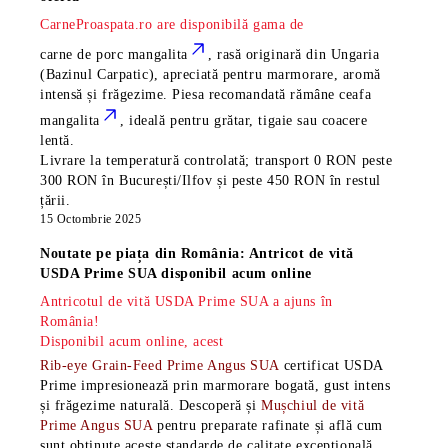
CarneProaspata.ro are disponibilă gama de
carne de porc mangalita
, rasă
originară din Ungaria
(Bazinul Carpatic), apreciată pentru marmorare, aromă
intensă și frăgezime. Piesa recomandată rămâne
ceafa
mangalita
, ideală pentru grătar, tigaie sau coacere
lentă.
Livrare la temperatură controlată; transport 0 RON peste
300 RON în București/Ilfov și peste 450 RON în restul
țării.
15 Octombrie 2025
Noutate pe piața din România: Antricot de vită
USDA Prime SUA disponibil acum online
Antricotul de vită USDA Prime SUA a ajuns în
România!
Disponibil acum online, acest
Rib-eye Grain-Feed Prime Angus SUA
certificat USDA
Prime impresionează prin marmorare bogată, gust intens
și frăgezime naturală. Descoperă și
Mușchiul de vită
Prime Angus SUA
pentru preparate rafinate și află cum
sunt obținute aceste standarde de calitate excepțională.