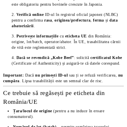
este obligatoriu pentru bovinele crescute în Japonia.
Verifică online
ID-ul în registrul oficial japonez (NLBC)
pentru a confirma
rasa
,
originea/prefectura
,
ferma
și
data
abatorizării
.
Potrivește informațiile
cu
eticheta UE
din România:
origine, lot/batch, operator/abator. În UE, trasabilitatea cărnii
de vită este reglementată strict.
Dacă se revendică „Kobe Beef”
: solicită
certificatul Kobe
(Certificate of Authenticity) și asigură-te că datele corespund.
Important:
Dacă
nu primești ID-ul
sau ți se refuză verificarea,
nu
cumpăra
. Lipsa trasabilității este un semnal clar de risc.
Ce trebuie să regăsești pe eticheta din
România/UE
Țara/locul de origine
(pentru a nu induce în eroare
consumatorul).
Numărul de lot (batch)
– permite urmărirea traseului