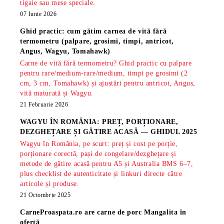
tigaie sau mese speciale.
07 Iunie 2026
Ghid practic: cum gătim carnea de vită fără
termometru (palpare, grosimi, timpi, antricot,
Angus, Wagyu, Tomahawk)
Carne de vită fără termometru? Ghid practic cu palpare
pentru rare/medium-rare/medium, timpi pe grosimi (2
cm, 3 cm, Tomahawk) și ajustări pentru antricot, Angus,
vită maturată și Wagyu.
21 Februarie 2026
WAGYU ÎN ROMÂNIA: PREȚ, PORȚIONARE,
DEZGHEȚARE ȘI GĂTIRE ACASĂ — GHIDUL 2025
Wagyu în România, pe scurt: preț și cost pe porție,
porționare corectă, pași de congelare/dezghețare și
metode de gătire acasă pentru A5 și Australia BMS 6–7,
plus checklist de autenticitate și linkuri directe către
articole și produse.
21 Octombrie 2025
CarneProaspata.ro are
carne de porc Mangalita
în
ofertă