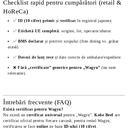
Checklist rapid pentru cumpărători (retail &
HoReCa)
✅
ID (10 cifre) primit
și
verificat
în registrul japonez.
✅
Etichetă UE completă
: origine, lot, operator/abator.
✅
BMS declarat
și potrivit scopului (fine dining vs. grătar
acasă).
✅
Dovezi de lanț rece
și date corecte de ambalare/expediere.
❌
Fără „certificate” generice pentru „Wagyu”
(nu sunt
relevante).
Întrebări frecvente (FAQ)
Există certificat pentru Wagyu?
Nu există un
certificat universal
pentru „Wagyu”.
Kobe Beef
are
certificat oficial pentru fiecare carcasă; pentru restul Wagyu,
verificarea se face
online
pe baza
ID-ului (10 cifre)
.