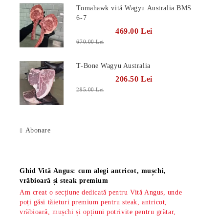
Tomahawk vită Wagyu Australia BMS
6-7
469.00 Lei
670.00 Lei
T-Bone Wagyu Australia
206.50 Lei
295.00 Lei
Abonare
Știri
Ghid Vită Angus: cum alegi antricot, mușchi,
vrăbioară și steak premium
Am creat o secțiune dedicată pentru Vită Angus, unde
poți găsi tăieturi premium pentru steak, antricot,
vrăbioară, mușchi și opțiuni potrivite pentru grătar,