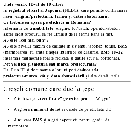
Unde verific ID-ul de 10 cifre?
În
registrul oficial al Japoniei
(NLBC), care permite confirmarea
rasei
,
originii/prefecturii
,
fermei
și
datei abatorizării
.
Ce trebuie să apară pe etichetă în România?
Informații de
trasabilitate
: origine, lot/batch, operator/abator,
astfel încât produsul să fie urmărit de la fermă până la raft.
A5 este „cel mai bun”?
A5
este nivelul maxim de calitate în sistemul japonez; totuși,
BMS
(marmorarea) îți arată finețea intrărilor de grăsime.
BMS 10–12
înseamnă marmorare foarte ridicată și gătire scurtă, porționată.
Pot verifica și tăietura sau marca prefecturală?
Da. Prin ID și documentele lotului poți deduce atât
prefectura/marca
, cât și
data abatorizării
și alte detalii utile.
Greșeli comune care duc la țepe
A te baza pe
„certificate” generice
pentru „Wagyu”.
A ignora
numărul de lot
și datele de pe eticheta UE.
A nu cere
BMS
și a găti nepotrivit pentru gradul de
marmorare.