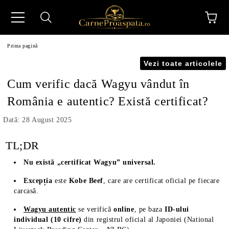
Prima pagină
Vezi toate articolele
Cum verific dacă Wagyu vândut în
România e autentic? Există certificat?
N
Dată: 28 August 2025
TL;DR
Nu există „certificat Wagyu” universal.
Excepția
este
Kobe Beef
, care are certificat oficial pe fiecare
carcasă.
Wagyu autentic
se verifică
online
, pe baza
ID-ului
individual (10 cifre)
din registrul oficial al Japoniei (National