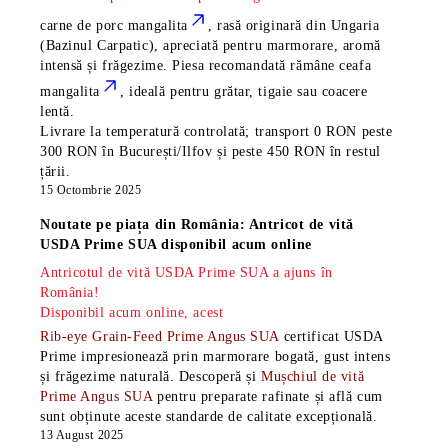
carne de porc mangalita
, rasă
originară din Ungaria
(Bazinul Carpatic), apreciată pentru marmorare, aromă
intensă și frăgezime. Piesa recomandată rămâne
ceafa
mangalita
, ideală pentru grătar, tigaie sau coacere
lentă.
Livrare la temperatură controlată; transport 0 RON peste
300 RON în București/Ilfov și peste 450 RON în restul
țării.
15 Octombrie 2025
Noutate pe piața din România: Antricot de vită
USDA Prime SUA disponibil acum online
Antricotul de vită USDA Prime SUA a ajuns în
România!
Disponibil acum online, acest
Rib-eye Grain-Feed Prime Angus SUA
certificat USDA
Prime impresionează prin marmorare bogată, gust intens
și frăgezime naturală. Descoperă și
Mușchiul de vită
Prime Angus SUA
pentru preparate rafinate și află cum
sunt obținute aceste standarde de calitate excepțională.
13 August 2025