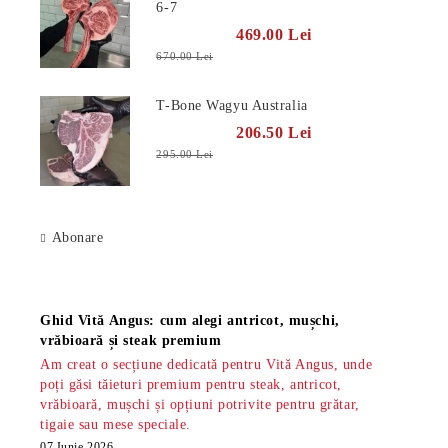
6-7
469.00 Lei
670.00 Lei
T-Bone Wagyu Australia
206.50 Lei
295.00 Lei
Abonare
Știri
Ghid Vită Angus: cum alegi antricot, mușchi,
vrăbioară și steak premium
Am creat o secțiune dedicată pentru Vită Angus, unde
poți găsi tăieturi premium pentru steak, antricot,
vrăbioară, mușchi și opțiuni potrivite pentru grătar,
tigaie sau mese speciale.
07 Iunie 2026