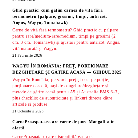
Ghid practic: cum gătim carnea de vită fără
termometru (palpare, grosimi, timpi, antricot,
Angus, Wagyu, Tomahawk)
Carne de vită fără termometru? Ghid practic cu palpare
pentru rare/medium-rare/medium, timpi pe grosimi (2
cm, 3 cm, Tomahawk) și ajustări pentru antricot, Angus,
vită maturată și Wagyu.
21 Februarie 2026
WAGYU ÎN ROMÂNIA: PREȚ, PORȚIONARE,
DEZGHEȚARE ȘI GĂTIRE ACASĂ — GHIDUL 2025
Wagyu în România, pe scurt: preț și cost pe porție,
porționare corectă, pași de congelare/dezghețare și
metode de gătire acasă pentru A5 și Australia BMS 6–7,
plus checklist de autenticitate și linkuri directe către
articole și produse.
21 Octombrie 2025
CarneProaspata.ro are
carne de porc Mangalita
în
ofertă
CarneProaspata.ro are disponibilă gama de