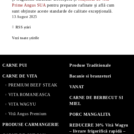
Prime Angus SUA
pentru preparate rafinate și află cum
sunt obținute aceste standarde de calitate excepțională.
13 August 2025
RSS știri
Vezi toate știrile
CARNE PUI
Produse Traditionale
CARNE DE VITA
Bacanie si branzeturi
PREMIUM BEEF STEAK
VANAT
VITA ROMANEASCA
CARNE DE BERBECUT SI
MIEL
VITA WAGYU
Vită Angus Premium
PORC MANGALITA
PRODUSE CARMANGERIE
REDUCERE 30% Vită Wagyu
– livrare frigorifică rapidă –