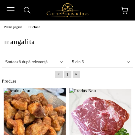
Prima pagină
Etichete
mangalita
N
«
»
1
Produse