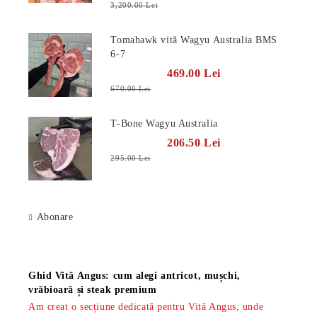
3,200.00 Lei
Tomahawk vită Wagyu Australia BMS
6-7
469.00 Lei
670.00 Lei
T-Bone Wagyu Australia
206.50 Lei
295.00 Lei
Abonare
Știri
Ghid Vită Angus: cum alegi antricot, mușchi,
vrăbioară și steak premium
Am creat o secțiune dedicată pentru Vită Angus, unde