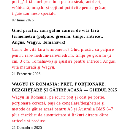
poți găsi tăieturi premium pentru steak, antricot,
vrăbioară, mușchi și opțiuni potrivite pentru grătar,
tigaie sau mese speciale.
07 Iunie 2026
Ghid practic: cum gătim carnea de vită fără
termometru (palpare, grosimi, timpi, antricot,
Angus, Wagyu, Tomahawk)
Carne de vită fără termometru? Ghid practic cu palpare
pentru rare/medium-rare/medium, timpi pe grosimi (2
cm, 3 cm, Tomahawk) și ajustări pentru antricot, Angus,
vită maturată și Wagyu.
21 Februarie 2026
WAGYU ÎN ROMÂNIA: PREȚ, PORȚIONARE,
DEZGHEȚARE ȘI GĂTIRE ACASĂ — GHIDUL 2025
Wagyu în România, pe scurt: preț și cost pe porție,
porționare corectă, pași de congelare/dezghețare și
metode de gătire acasă pentru A5 și Australia BMS 6–7,
plus checklist de autenticitate și linkuri directe către
articole și produse.
21 Octombrie 2025