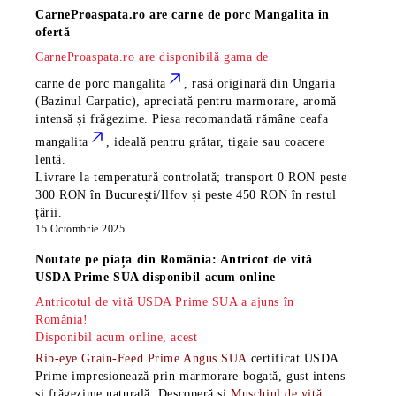
CarneProaspata.ro are
carne de porc Mangalita
în
ofertă
CarneProaspata.ro are disponibilă gama de
carne de porc mangalita
, rasă
originară din Ungaria
(Bazinul Carpatic), apreciată pentru marmorare, aromă
intensă și frăgezime. Piesa recomandată rămâne
ceafa
mangalita
, ideală pentru grătar, tigaie sau coacere
lentă.
Livrare la temperatură controlată; transport 0 RON peste
300 RON în București/Ilfov și peste 450 RON în restul
țării.
15 Octombrie 2025
Noutate pe piața din România: Antricot de vită
USDA Prime SUA disponibil acum online
Antricotul de vită USDA Prime SUA a ajuns în
România!
Disponibil acum online, acest
Rib-eye Grain-Feed Prime Angus SUA
certificat USDA
Prime impresionează prin marmorare bogată, gust intens
și frăgezime naturală. Descoperă și
Mușchiul de vită