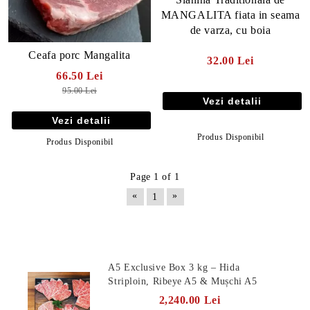
MANGALITA fiata in seama
de varza, cu boia
Ceafa porc Mangalita
32.00 Lei
66.50 Lei
95.00 Lei
Vezi detalii
Vezi detalii
Produs Disponibil
Produs Disponibil
Page 1 of 1
«
»
1
Produse Noi
A5 Exclusive Box 3 kg – Hida
Striploin, Ribeye A5 & Mușchi A5
2,240.00 Lei