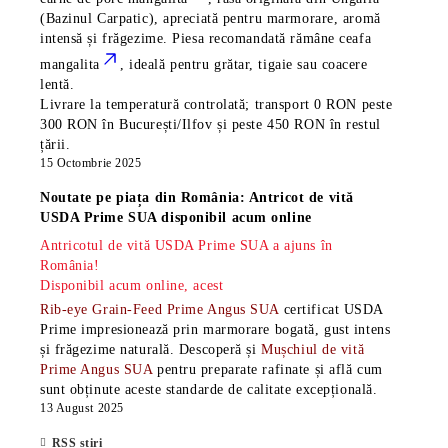
(Bazinul Carpatic), apreciată pentru marmorare, aromă
intensă și frăgezime. Piesa recomandată rămâne
ceafa
mangalita
, ideală pentru grătar, tigaie sau coacere
lentă.
Livrare la temperatură controlată; transport 0 RON peste
300 RON în București/Ilfov și peste 450 RON în restul
țării.
15 Octombrie 2025
Noutate pe piața din România: Antricot de vită
USDA Prime SUA disponibil acum online
Antricotul de vită USDA Prime SUA a ajuns în
România!
Disponibil acum online, acest
Rib-eye Grain-Feed Prime Angus SUA
certificat USDA
Prime impresionează prin marmorare bogată, gust intens
și frăgezime naturală. Descoperă și
Mușchiul de vită
Prime Angus SUA
pentru preparate rafinate și află cum
sunt obținute aceste standarde de calitate excepțională.
13 August 2025
RSS știri