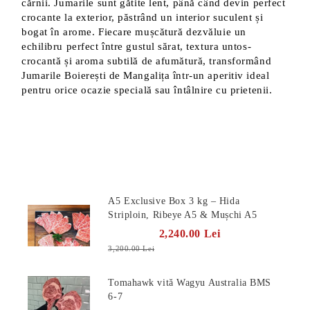
cărnii. Jumarile sunt gătite lent, până când devin perfect
crocante la exterior, păstrând un interior suculent și
bogat în arome. Fiecare mușcătură dezvăluie un
echilibru perfect între gustul sărat, textura untos-
crocantă și aroma subtilă de afumătură, transformând
Jumarile Boierești de Mangalița într-un aperitiv ideal
pentru orice ocazie specială sau întâlnire cu prietenii.
Produse Noi
A5 Exclusive Box 3 kg – Hida
Striploin, Ribeye A5 & Mușchi A5
2,240.00 Lei
3,200.00 Lei
Tomahawk vită Wagyu Australia BMS
6-7