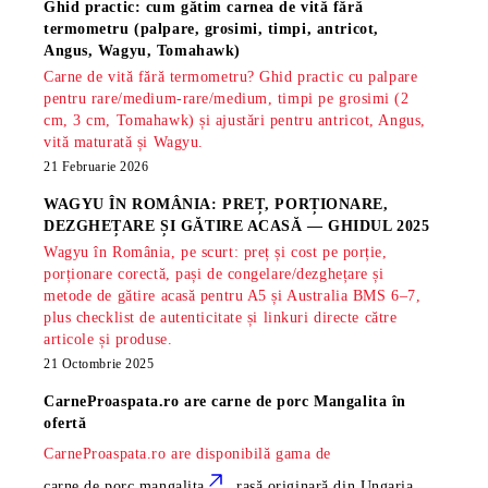
Ghid practic: cum gătim carnea de vită fără
termometru (palpare, grosimi, timpi, antricot,
Angus, Wagyu, Tomahawk)
Carne de vită fără termometru? Ghid practic cu palpare
pentru rare/medium-rare/medium, timpi pe grosimi (2
cm, 3 cm, Tomahawk) și ajustări pentru antricot, Angus,
vită maturată și Wagyu.
21 Februarie 2026
WAGYU ÎN ROMÂNIA: PREȚ, PORȚIONARE,
DEZGHEȚARE ȘI GĂTIRE ACASĂ — GHIDUL 2025
Wagyu în România, pe scurt: preț și cost pe porție,
porționare corectă, pași de congelare/dezghețare și
metode de gătire acasă pentru A5 și Australia BMS 6–7,
plus checklist de autenticitate și linkuri directe către
articole și produse.
21 Octombrie 2025
CarneProaspata.ro are
carne de porc Mangalita
în
ofertă
CarneProaspata.ro are disponibilă gama de
carne de porc mangalita
, rasă
originară din Ungaria