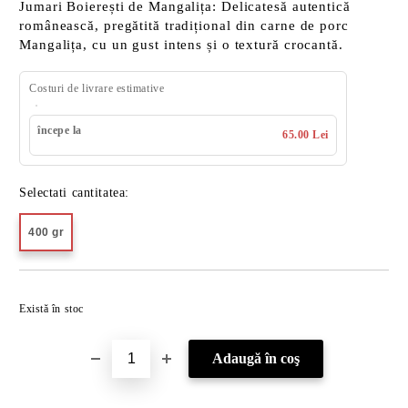
Jumari Boierești de Mangalița: Delicatesă autentică
românească, pregătită tradițional din carne de porc
Mangalița, cu un gust intens și o textură crocantă.
Costuri de livrare estimative
începe la
65.00 Lei
Selectati cantitatea:
400 gr
Îmi doresc
Există în stoc