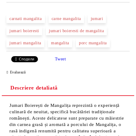
carnati mangalita
carne mangalita
jumari
jumari boieresti
jumari boieresti de mangalita
jumari mangalita
mangalita
porc mangalita
Tweet
Сподели
Evaluează
Descriere detaliată
Jumari Boierești de Mangalița reprezintă o experiență
culinară de neuitat, specifică bucătăriei tradiționale
românești. Aceste delicatese sunt preparate cu măiestrie
din carnea grasă și aromată a porcului de Mangalița, o
rasă indigenă renumită pentru calitatea superioară a