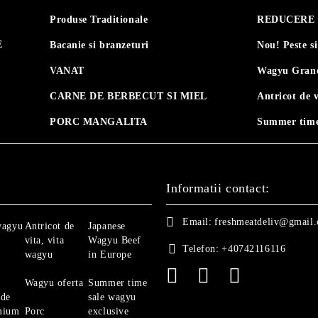
Produse Traditionale
REDUCERE 30
E
Bacanie si branzeturi
Nou! Peste s
VANAT
Wagyu Grand
CARNE DE BERBECUT SI MIEL
Antricot de 
PORC MANGALITA
Summer time
Informatii contact:
Email:
freshmeatdeliv@gmail
wagyu
Antricot de
Japanese
vita, vita
Wagyu Beef
Telefon:
+40742116116
wagyu
in Europe
Wagyu oferta
Summer time
 de
sale wagyu
mium
Porc
exclusive