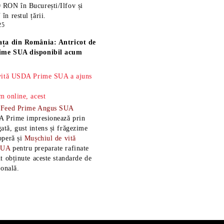
 RON în București/Ilfov și
n restul țării.
25
ața din România: Antricot de
ime SUA disponibil acum
 vită USDA Prime SUA a ajuns
m online, acest
-Feed Prime Angus SUA
A Prime impresionează prin
tă, gust intens și frăgezime
operă și
Mușchiul de vită
SUA
pentru preparate rafinate
t obținute aceste standarde de
ională.