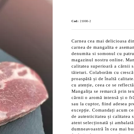
Cod:
21000-2
Carnea cea mai delicioasa di
carnea de mangalita e asemana
denumita si somonul cu patru
magazinul nostru online. Mang
calitatea superioară a cărnii 
tăieturi. Colaborăm cu crescă
proaspătă și de înaltă calitate
cu atenție, ceea ce se reflectă
Mangalița se remarcă prin tex
cărnii o aromă intensă și o fr
sau la cuptor, fiind adesea p
excepție. Comandați acum cea
de autenticitatea și calitatea
atent selecționată și ambalat
dumneavoastră în cea mai bun