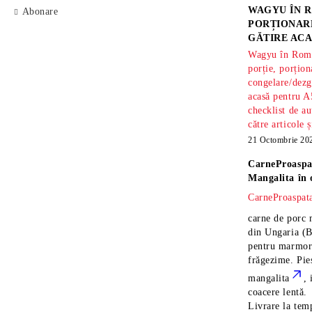
WAGYU ÎN R
Abonare
PORȚIONARE
GĂTIRE ACA
Wagyu în Român
porție, porțion
congelare/dezg
acasă pentru A
checklist de au
către articole 
21 Octombrie 20
CarneProaspa
Mangalita
în 
CarneProaspata
carne de porc 
din Ungaria
(B
pentru marmora
frăgezime. Pi
mangalita
, 
coacere lentă.
Livrare la temp