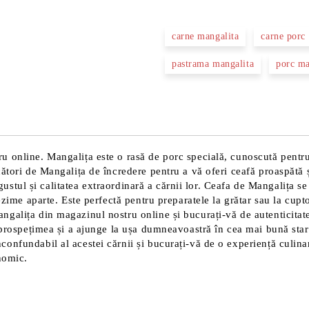
carne mangalita
carne porc
pastrama mangalita
porc ma
online. Mangalița este o rasă de porc specială, cunoscută pentru ca
tori de Mangalița de încredere pentru a vă oferi ceafă proaspătă și
în gustul și calitatea extraordinară a cărnii lor. Ceafa de Mangalița
gezime aparte. Este perfectă pentru preparatele la grătar sau la cup
alița din magazinul nostru online și bucurați-vă de autenticitatea
a prospețimea și a ajunge la ușa dumneavoastră în cea mai bună star
onfundabil al acestei cărnii și bucurați-vă de o experiență culinar
nomic.