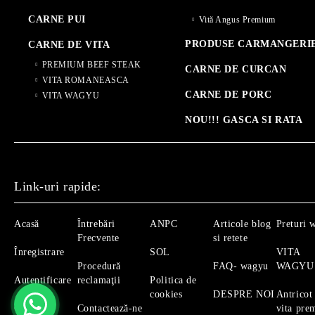
CARNE PUI
Vită Angus Premium
PRODUSE CARMANGERI
CARNE DE VITA
PREMIUM BEEF STEAK
CARNE DE CURCAN
VITA ROMANEASCA
CARNE DE PORC
VITA WAGYU
NOU!!! GASCA SI RATA
Link-uri rapide:
Acasă
Întrebări
ANPC
Articole blog
Preturi 
Frecvente
si retete
Înregistrare
SOL
VITA
Procedură
FAQ- wagyu
WAGYU
Autentificare
reclamaţii
Politica de
cookies
DESPRE NOI
Antricot
Căutare
Contactează-ne
vita pre