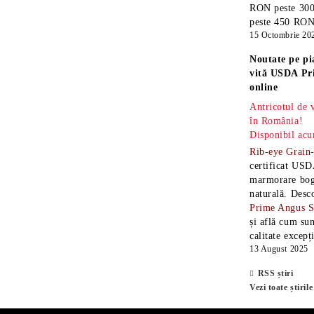
RON peste 300
peste 450 RON î
15 Octombrie 20
Noutate pe pi
vită USDA Pr
online
Antricotul de
în România!
Disponibil acu
Rib-eye Grain
certificat USD
marmorare boga
naturală. Desc
Prime Angus 
și află cum sun
calitate excepț
13 August 2025
RSS știri
Vezi toate știrile