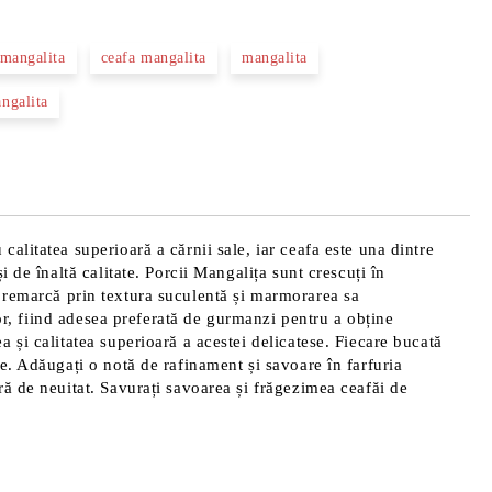
 mangalita
ceafa mangalita
mangalita
ngalita
litatea superioară a cărnii sale, iar ceafa este una dintre
 de înaltă calitate. Porcii Mangalița sunt crescuți în
 se remarcă prin textura suculentă și marmorarea sa
tor, fiind adesea preferată de gurmanzi pentru a obține
 și calitatea superioară a acestei delicatese. Fiecare bucată
e. Adăugați o notă de rafinament și savoare în farfuria
ă de neuitat. Savurați savoarea și frăgezimea ceafăi de