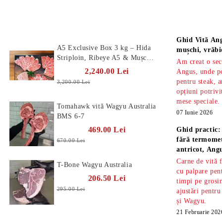
Produse Noi
Știri
Ghid Vită Ang
A5 Exclusive Box 3 kg – Hida
mușchi, vrăbi
Striploin, Ribeye A5 & Mușchi
Am creat o sec
A5
2,240.00 Lei
Angus, unde po
pentru steak, a
3,200.00 Lei
opțiuni potrivi
mese speciale.
Tomahawk vită Wagyu Australia
07 Iunie 2026
BMS 6-7
469.00 Lei
Ghid practic:
fără termomet
670.00 Lei
antricot, An
Carne de vită 
T-Bone Wagyu Australia
cu palpare pe
206.50 Lei
timpi pe gros
295.00 Lei
ajustări pentru
și Wagyu.
21 Februarie 202