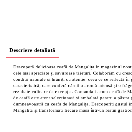
Descriere detaliată
Descoperă delicioasa ceafă de Mangalița în magazinul nostru 
cele mai apreciate și savuroase tăieturi. Colaborăm cu crescă
condiții naturale și hrăniți cu atenție, ceea ce se reflectă 
caracteristică, care conferă cărnii o aromă intensă și o fră
rezultate culinare de excepție. Comandați acum ceafă de Mang
de ceafă este atent selecționată și ambalată pentru a păstr
dumneavoastră cu ceafa de Mangalița. Descoperiți gustul inc
Mangalița și transformați fiecare masă într-un festin gastro