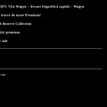
% Vită Wagyu – livrare frigorifică rapidă – Wagyu
i fructe de mare Premium!
 Reserve Collection
vită premium
 sale
.com