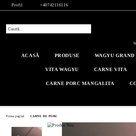
Profil
+40742116116
W
ACASĂ
PRODUSE
WAGYU GRAND 
VITA WAGYU
CARNE VITA
CARNE PORC MANGALITA
C
Prima pagină
CARNE DE PORC