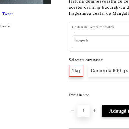
farfuria dumneavoastră cu ce
acestei cărnii și bucurați-vă 
frăgezimea ceafăi de Mangaliț
Tweet
luează
Costuri de livrare estimative
începe la
Selectati cantitatea:
1kg
Caserola 600 g
Există în stoc