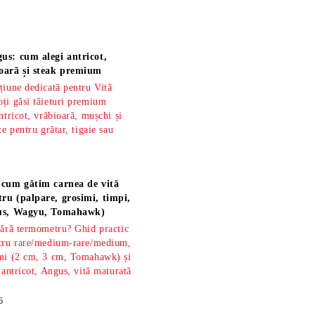
us: cum alegi antricot,
oară și steak premium
țiune dedicată pentru Vită
ți găsi tăieturi premium
ntricot, vrăbioară, mușchi și
te pentru grătar, tigaie sau
 cum gătim carnea de vită
ru (palpare, grosimi, timpi,
gus, Wagyu, Tomahawk)
fără termometru? Ghid practic
ntru rare/medium-rare/medium,
imi (2 cm, 3 cm, Tomahawk) și
 antricot, Angus, vită maturată
6