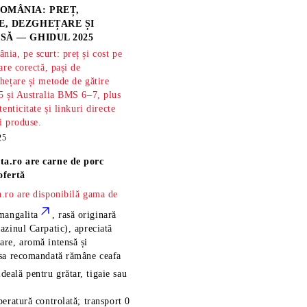
OMÂNIA: PREȚ,
, DEZGHEȚARE ȘI
SĂ — GHIDUL 2025
ia, pe scurt: preț și cost pe
are corectă, pași de
hețare și metode de gătire
5 și Australia BMS 6–7, plus
tenticitate și linkuri directe
și produse.
25
ta.ro are
carne de porc
ofertă
.ro are disponibilă gama de
mangalita
, rasă
originară
azinul Carpatic), apreciată
re, aromă intensă și
esa recomandată rămâne
ceafa
ideală pentru grătar, tigaie sau
eratură controlată; transport 0