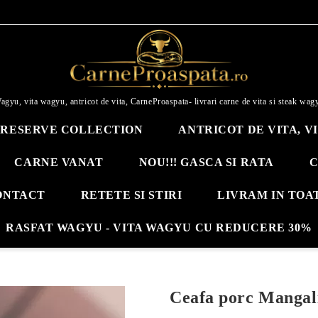
agyu, vita wagyu, antricot de vita, CarneProaspata- livrari carne de vita si steak wag
RESERVE COLLECTION
ANTRICOT DE VITA, V
CARNE VANAT
NOU!!! GASCA SI RATA
C
ONTACT
RETETE SI STIRI
LIVRAM IN TOA
RASFAT WAGYU - VITA WAGYU CU REDUCERE 30%
Ceafa porc Mangal