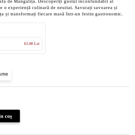
afa de Mangalița. Descoperiți gustul inconfundabil al
de o experiență culinară de neuitat. Savurați savoarea și
a și transformați fiecare masă într-un festin gastronomic.
65.00 Lei
rame
Îmi doresc