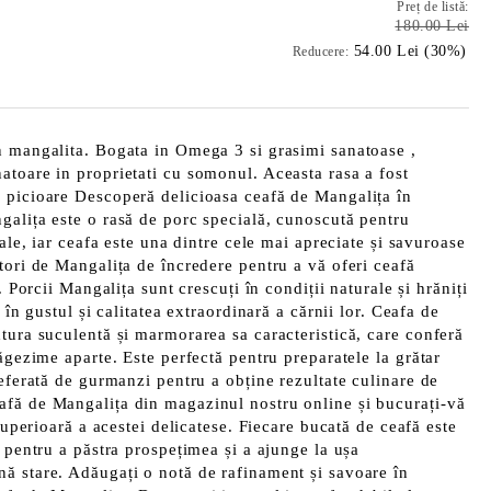
Preț de listă:
180.00 Lei
54.00 Lei (30%)
Reducere:
n mangalita. Bogata in Omega 3 si grasimi sanatoase ,
toare in proprietati cu somonul. Aceasta rasa a fost
 picioare Descoperă delicioasa ceafă de Mangalița în
alița este o rasă de porc specială, cunoscută pentru
sale, iar ceafa este una dintre cele mai apreciate și savuroase
tori de Mangalița de încredere pentru a vă oferi ceafă
. Porcii Mangalița sunt crescuți în condiții naturale și hrăniți
 în gustul și calitatea extraordinară a cărnii lor. Ceafa de
tura suculentă și marmorarea sa caracteristică, care conferă
ăgezime aparte. Este perfectă pentru preparatele la grătar
referată de gurmanzi pentru a obține rezultate culinare de
fă de Mangalița din magazinul nostru online și bucurați-vă
 superioară a acestei delicatese. Fiecare bucată de ceafă este
ă pentru a păstra prospețimea și a ajunge la ușa
ă stare. Adăugați o notă de rafinament și savoare în