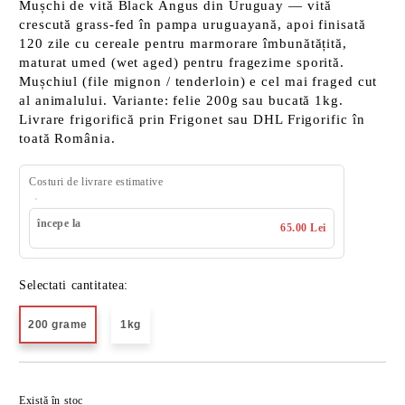
Mușchi de vită Black Angus din Uruguay — vită
crescută grass-fed în pampa uruguayană, apoi finisată
120 zile cu cereale pentru marmorare îmbunătățită,
maturat umed (wet aged) pentru fragezime sporită.
Mușchiul (file mignon / tenderloin) e cel mai fraged cut
al animalului. Variante: felie 200g sau bucată 1kg.
Livrare frigorifică prin Frigonet sau DHL Frigorific în
toată România.
Costuri de livrare estimative
începe la
65.00 Lei
Selectati cantitatea:
200 grame
1kg
Îmi doresc
Există în stoc