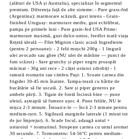
(alături de USA și Australia), specializat în segmentul
premium. Diferența față de alte sisteme: - Pure grass-fed
(Argentina): marmorare scăzută, gust intens - Grain-
finished Uruguay: marmorare medie, gust echilibrat,
pampa pe primele luni - Pure grain-fed USA Prime:
marmorare maximă, gust dulce-untos, feedlot toată viața
Rețetă ideală — Filet Mignon clasic acasă Ingrediente
(pentru 2 persoane): - 2 felii mușchi 200g - 1 lingură
ulei avocado sau ghee (NU ulei de măsline — punct de
fum scăzut) - Sare grunchy și piper negru proaspăt
măcinat - 30g unt rece - 2 căței usturoi zdrobiți - 1
ramură rosmarin sau cimbru Pași: 1. Scoate carnea din
frigider 30-45 min înainte. Tampa-tează cu hârtie de
bucătărie să fie uscată. 2. Sare și piper generos pe
ambele părți. 3. Tigaie de fontă încinsă bine — pune
uleiul, așteaptă să fumeze ușor. 4. Pune feliile, NU le
mișca 2-3 minute. Întoarce-le — încă 2-3 minute pentru
medium-rare. 5. Sigilează marginile laterale (1 minut tot
de jur împrejur). 6. Scade focul, adaugă untul +
usturoiul + rosmarinul. Stropește carnea cu untul aromat
30 secunde. 7. Termometru: 54-56°C pentru medium-