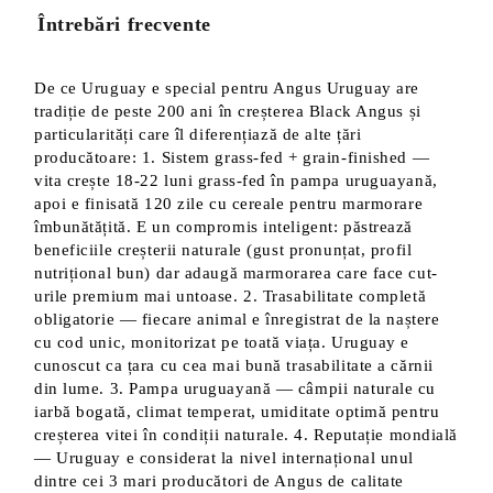
Întrebări frecvente
De ce Uruguay e special pentru Angus Uruguay are
tradiție de peste 200 ani în creșterea Black Angus și
particularități care îl diferențiază de alte țări
producătoare: 1. Sistem grass-fed + grain-finished —
vita crește 18-22 luni grass-fed în pampa uruguayană,
apoi e finisată 120 zile cu cereale pentru marmorare
îmbunătățită. E un compromis inteligent: păstrează
beneficiile creșterii naturale (gust pronunțat, profil
nutrițional bun) dar adaugă marmorarea care face cut-
urile premium mai untoase. 2. Trasabilitate completă
obligatorie — fiecare animal e înregistrat de la naștere
cu cod unic, monitorizat pe toată viața. Uruguay e
cunoscut ca țara cu cea mai bună trasabilitate a cărnii
din lume. 3. Pampa uruguayană — câmpii naturale cu
iarbă bogată, climat temperat, umiditate optimă pentru
creșterea vitei în condiții naturale. 4. Reputație mondială
— Uruguay e considerat la nivel internațional unul
dintre cei 3 mari producători de Angus de calitate