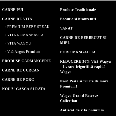
CARNE PUI
Produse Traditionale
CARNE DE VITA
Bacanie si branzeturi
PREMIUM BEEF STEAK
VANAT
VITA ROMANEASCA
CARNE DE BERBECUT SI
MIEL
VITA WAGYU
Vită Angus Premium
PORC MANGALITA
PRODUSE CARMANGERIE
REDUCERE 30% Vită Wagyu
– livrare frigorifică rapidă –
CARNE DE CURCAN
Wagyu
CARNE DE PORC
Nou! Peste si fructe de mare
Premium!
NOU!!! GASCA SI RATA
Wagyu Grand Reserve
Collection
Antricot de vită premium