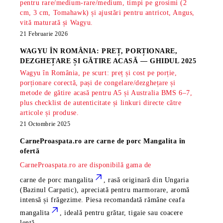
pentru rare/medium-rare/medium, timpi pe grosimi (2
cm, 3 cm, Tomahawk) și ajustări pentru antricot, Angus,
vită maturată și Wagyu.
21 Februarie 2026
WAGYU ÎN ROMÂNIA: PREȚ, PORȚIONARE,
DEZGHEȚARE ȘI GĂTIRE ACASĂ — GHIDUL 2025
Wagyu în România, pe scurt: preț și cost pe porție,
porționare corectă, pași de congelare/dezghețare și
metode de gătire acasă pentru A5 și Australia BMS 6–7,
plus checklist de autenticitate și linkuri directe către
articole și produse.
21 Octombrie 2025
CarneProaspata.ro are
carne de porc Mangalita
în
ofertă
CarneProaspata.ro are disponibilă gama de
carne de porc mangalita
, rasă
originară din Ungaria
(Bazinul Carpatic), apreciată pentru marmorare, aromă
intensă și frăgezime. Piesa recomandată rămâne
ceafa
mangalita
, ideală pentru grătar, tigaie sau coacere
lentă.