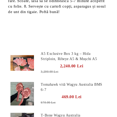
rare. Scoate, lasă să se odihnească 5-7 minute acoperit
cu folie. 8. Servește cu cartofi copți, asparagus și sosul
de unt din tigaie. Poftă bună!
Produse Noi
A5 Exclusive Box 3 kg – Hida
Striploin, Ribeye A5 & Mușchi A5
2,240.00 Lei
3,200.00 Lei
Tomahawk vită Wagyu Australia BMS
6-7
469.00 Lei
670.00 Lei
T-Bone Wagyu Australia